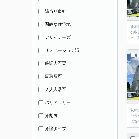
陽当り良好
閑静な住宅地
新着
の収
デザイナーズ
台・
リノベーション済
保証人不要
事務所可
２人入居可
バリアフリー
収納
分割可
ンタ
にな
分譲タイプ