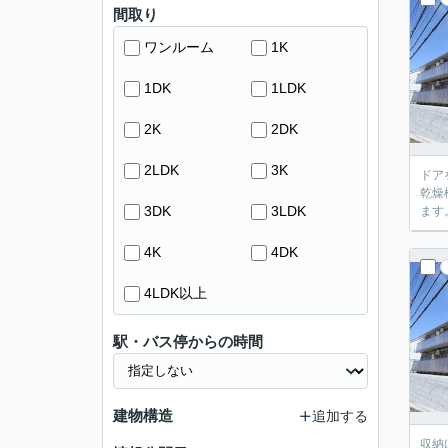
間取り
ワンルーム
1K
1DK
1LDK
2K
2DK
2LDK
3K
ドア
乾燥
3DK
3LDK
ます
4K
4DK
4LDK以上
駅・バス停からの時間
建物構造
追加する
収納