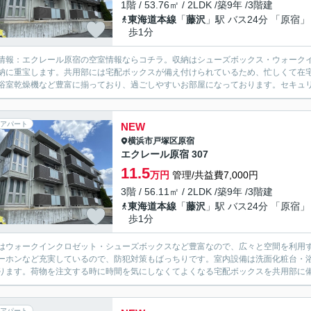
1階 / 53.76㎡ / 2LDK /築9年 /3階建
東海道本線
「
藤沢
」駅 バス24分 「原宿」
歩1分
情報：エクレール原宿の空室情報ならコチラ。収納はシューズボックス・ウォーク
納に重宝します。共用部には宅配ボックスが備え付けられているため、忙しくて在
浴室乾燥機など豊富に揃っており、過ごしやすいお部屋になっております。セキュリテ
アパート
NEW
横浜市戸塚区
原宿
エクレール原宿 307
11.5
万円
管理/共益費7,000円
3階 / 56.11㎡ / 2LDK /築9年 /3階建
東海道本線
「
藤沢
」駅 バス24分 「原宿」
歩1分
はウォークインクロゼット・シューズボックスなど豊富なので、広々と空間を利用す
ーホンなど充実しているので、防犯対策もばっちりです。室内設備は洗面化粧台・
ります。荷物を注文する時に時間を気にしなくてよくなる宅配ボックスを共用部に備
アパート