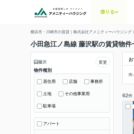
借りる
横浜市・川崎市の賃貸｜株式会社アメニティーハウジング
小田急江ノ島線 藤沢駅の賃貸物件
お
藤沢
変更
物件種別
向
居住用
店舗
事務所
土地
その他事業用
62
件
駐車場
アパート