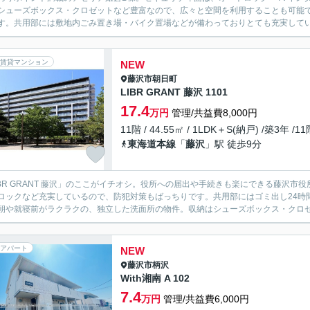
シューズボックス・クロゼットなど豊富なので、広々と空間を利用することも可能
す。共用部には敷地内ごみ置き場・バイク置場などが備わっておりとても充実してい
賃貸マンション
NEW
藤沢市
朝日町
LIBR GRANT 藤沢 1101
17.4
万円
管理/共益費8,000円
11階 / 44.55㎡ / 1LDK＋S(納戸) /築3年 /1
東海道本線
「
藤沢
」駅 徒歩9分
IBR GRANT 藤沢」のここがイチオシ。役所への届出や手続きも楽にできる藤沢市
ロックなど充実しているので、防犯対策もばっちりです。共用部にはゴミ出し24時
朝や就寝前がラクラクの、独立した洗面所の物件。収納はシューズボックス・クロゼッ
アパート
NEW
藤沢市
柄沢
With湘南 A 102
7.4
万円
管理/共益費6,000円