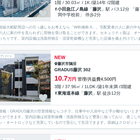
1階 / 30.03㎡ / 1K /築14年 /2階建
小田急江ノ島線
「
藤沢
」駅 バス12分 「
岡中学校前」 停歩2分
賀線大船駅周辺への引っ越しをお考えなら「With湘南 A」。宅配業者の人に家の
の人に家の中を見られずに荷物を受け取ることができます。セキュリティ面は、オー
っちりです。室内設備は洗面所独立・浴室乾燥機など充実した設備を備え付けています。
アパート
NEW
藤沢市
鵠沼
GRADUS藤沢 302
10.7
万円
管理/共益費4,500円
3階 / 37.96㎡ / 1LDK /築1年未満 /3階建
東海道本線
「
藤沢
」駅 徒歩12分
情報：GRADUS藤沢の空室情報ならコチラ。仕事中や入浴中など手が離せないと
とができます。室内設備は浴室乾燥機・洗面所独立など豊富に揃っており、過ごしや
ン・オートロックなど充実しているので安心して生活できます。収納はクロゼット・シ