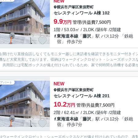
NEW
横浜市戸塚区
東俣野町
セレスティンワール A棟 102
9.9
万円
管理/共益費7,500円
1階 / 53.03㎡ / 2LDK /築6年 /2階建
東海道本線
「
藤沢
」駅 バス12分 「鉄砲
宿」 停歩7分
を開けたり直接会話しなくてもモニター越しに来訪者を確認できるモニター付きイ
機など大変充実しております。収納はウォークインクロゼット・シューズボックス
。共用部には宅配ボックスが備え付けられているため、家で何時間も待機する必要が
アパート
NEW
横浜市戸塚区
東俣野町
セレスティンワール A棟 201
10.2
万円
管理/共益費7,500円
2階 / 62.41㎡ / 2LDK /築6年 /2階建
東海道本線
「
藤沢
」駅 バス12分 「鉄砲
宿」 停歩7分
はウォークインクロゼット・シューズボックスなどが備え付けられているので、衣