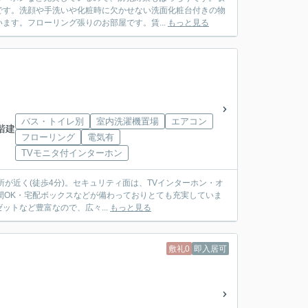
です。洗顔や手洗いや化粧時に欠かせない洗面化粧台付きの物
ます。フローリング張りのお部屋です。賃...
もっと見る
バス・トイレ別
室内洗濯機置場
エアコン
1階建
フローリング
電気有
TVモニタ付インターホン
役所が近く(徒歩4分)。セキュリティ面は、TVインターホン・オ
間OK・宅配ボックスなどが備わっておりとても充実していま
トなど豊富なので、広々...
もっと見る
敷礼0
即入居可