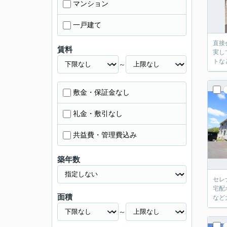
マンション
一戸建て
直接
賃料
実し
トな
～
敷金・保証金なし
礼金・敷引なし
共益費・管理費込み
築年数
セレ
宅配
面積
など
～