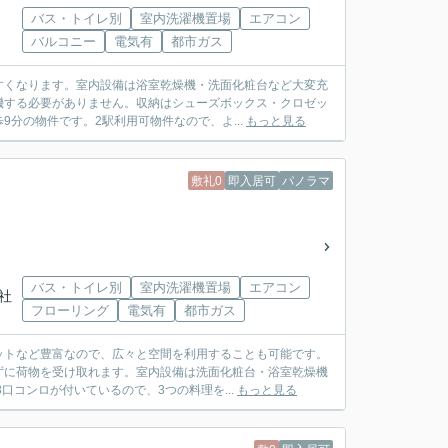
バス・トイレ別
室内洗濯機置場
エアコン
バルコニー
電気有
都市ガス
すくなります。室内設備は浴室乾燥機・洗面化粧台など大変充
機する必要がありません。収納はシューズボックス・クロゼッ
分の物件です。2駅利用可物件なので、よ...
もっと見る
敷礼0
即入居可
パノラマ
バス・トイレ別
室内洗濯機置場
エアコン
神社
フローリング
電気有
都市ガス
ットなど豊富なので、広々と空間を利用することも可能です。
ずに荷物を受け取れます。室内設備は洗面化粧台・浴室乾燥機
コンロが付いているので、3つの料理を...
もっと見る