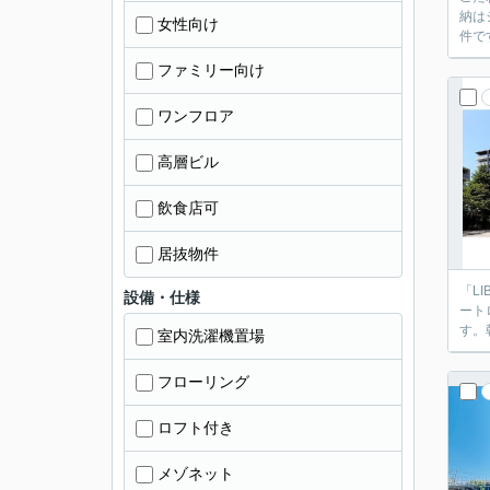
納は
女性向け
件で
ファミリー向け
ワンフロア
高層ビル
飲食店可
居抜物件
「L
設備・仕様
ート
す。
室内洗濯機置場
フローリング
ロフト付き
メゾネット