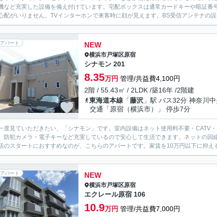
機など充実した設備を備え付けています。宅配ボックスは通常カードキーや暗証番
心配がいりません。TVインターホンで来客時に顔が見えます。BS受信アンテナの設
アパート
NEW
横浜市戸塚区
原宿
シナモン 201
8.35
万円
管理/共益費4,100円
2階 / 55.43㎡ / 2LDK /築16年 /2階建
東海道本線
「
藤沢
」駅 バス32分 神奈川
交通「原宿（横浜市）」 停歩7分
一度見ていただきたい、「シナモン」です。室内設備はネット使用料不要・CATV
、防犯カメラ・電子キーなど充実しているので安心して生活できます。ネットの回
活のスタートにおすすめなのが、こちらのアパートです。家賃を10万円以下に抑える
アパート
NEW
横浜市戸塚区
原宿
エクレール原宿 106
10.9
万円
管理/共益費7,000円