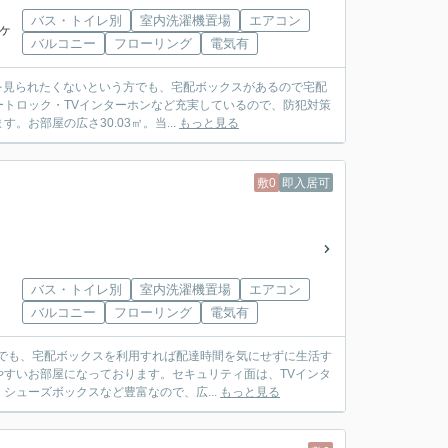
バス・トイレ別
室内洗濯機置場
エアコン
藤ヶ
バルコニー
フローリング
電気有
中を見られたくないという方でも、宅配ボックスがあるので宅配
トロック・TVインターホンなど充実しているので、防犯対策
お部屋の広さ30.03㎡。当...
もっと見る
敷0
即入居可
バス・トイレ別
室内洗濯機置場
エアコン
バルコニー
フローリング
電気有
きでも、宅配ボックスを利用すれば配達時間を気にせずに生活す
すいお部屋になっております。セキュリティ面は、TVインタ
ューズボックスなど豊富なので、広...
もっと見る