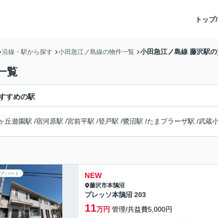
トップ/
小田急江ノ島線 藤沢駅
沿線・駅から探す
小田急江ノ島線の物件一覧
一覧
すすめの駅
ヶ丘遊園駅
/
宿河原駅
/
宮前平駅
/
登戸駅
/
鷺沼駅
/
たまプラーザ駅
/
武蔵
アパート
NEW
藤沢市
本鵠沼
プレッソ本鵠沼 203
11
万円
管理/共益費5,000円