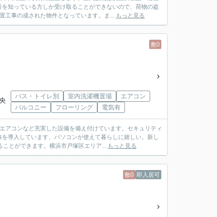
号を知っている方しか受け取ることができないので、荷物の盗
置工事の成された物件となっています。ま...
もっと見る
敷0
バス・トイレ別
室内洗濯機置場
エアコン
中央
バルコニー
フローリング
電気有
・エアコンなど充実した設備を備え付けています。セキュリティ
線を導入しています、パソコンが使えて暮らしに嬉しい。新し
ことができます。横浜市戸塚区エリア...
もっと見る
敷0
即入居可