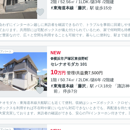
2階 / 52.56㎡ / 1LDK /築3年 /2階建
東海道本線
「
藤沢
」駅 徒歩15分
会わずにインターホン越しに来訪者を確認できるので、トラブルを事前に回避しや
ております。共用部には宅配ボックスが備え付けられているため、家で何時間も待
ど豊富なので、広々と空間を利用することも可能です。暮らしに便利な、駅まで徒歩9
アパート
NEW
横浜市戸塚区
東俣野町
セレナオモダカ 101
10
万円
管理/共益費7,500円
1階 / 50.74㎡ / 2LDK /築6年 /2階建
東海道本線
「
藤沢
」駅 バス18分 「諏訪
前」 停歩7分
ナオモダカ：東海道本線大船駅にも近くて便利。収納はシューズボックス・クロゼ
ボックスを利用すれば不在時や家にいながら対応できないときでも、再配達を待た
大変充実しております。来訪者の確認ができる、安心のTVインターホン付きです。3口
アパート