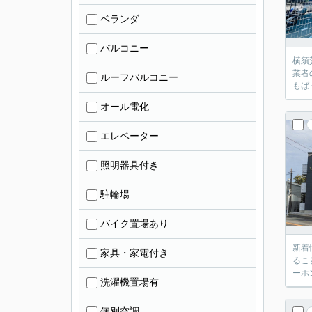
ベランダ
バルコニー
横須
業者
ルーフバルコニー
もば
オール電化
エレベーター
照明器具付き
駐輪場
バイク置場あり
新着
家具・家電付き
るこ
ーホ
洗濯機置場有
個別空調