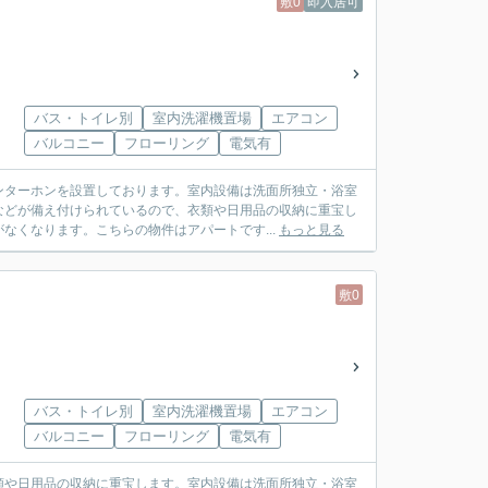
敷0
即入居可
バス・トイレ別
室内洗濯機置場
エアコン
バルコニー
フローリング
電気有
ンターホンを設置しております。室内設備は洗面所独立・浴室
などが備え付けられているので、衣類や日用品の収納に重宝し
なくなります。こちらの物件はアパートです...
もっと見る
敷0
バス・トイレ別
室内洗濯機置場
エアコン
バルコニー
フローリング
電気有
類や日用品の収納に重宝します。室内設備は洗面所独立・浴室