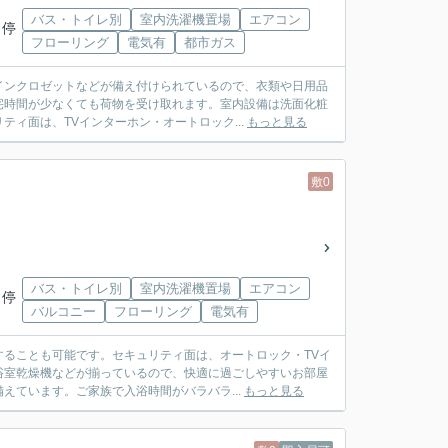
バス・トイレ別
室内洗濯機置場
エアコン
 停
フローリング
電気有
都市ガス
インクロゼットなどが備え付けられているので、衣類や日用品
宅時間が少なくても荷物を受け取れます。室内設備は洗面化粧
ィ面は、TVインターホン・オートロック...
もっと見る
敷0
バス・トイレ別
室内洗濯機置場
エアコン
 停
バルコニー
フローリング
電気有
ることも可能です。セキュリティ面は、オートロック・TVイ
浴室乾燥機などが揃っているので、快適に過ごしやすいお部屋
えています。ご家族で入浴時間がバラバラ...
もっと見る