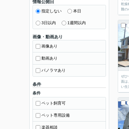
情報公開日
乾燥
難の
指定しない
本日
3日以内
1週間以内
画像・動画あり
画像あり
動画あり
パノラマあり
ぜひ
面は
条件
い生
条件
ペット飼育可
ペット専用設備
楽器相談