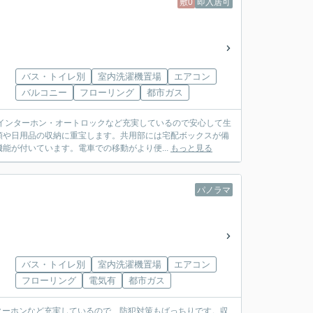
敷0
即入居可
バス・トイレ別
室内洗濯機置場
エアコン
バルコニー
フローリング
都市ガス
インターホン・オートロックなど充実しているので安心して生
類や日用品の収納に重宝します。共用部には宅配ボックスが備
能が付いています。電車での移動がより便...
もっと見る
パノラマ
バス・トイレ別
室内洗濯機置場
エアコン
フローリング
電気有
都市ガス
ターホンなど充実しているので、防犯対策もばっちりです。収