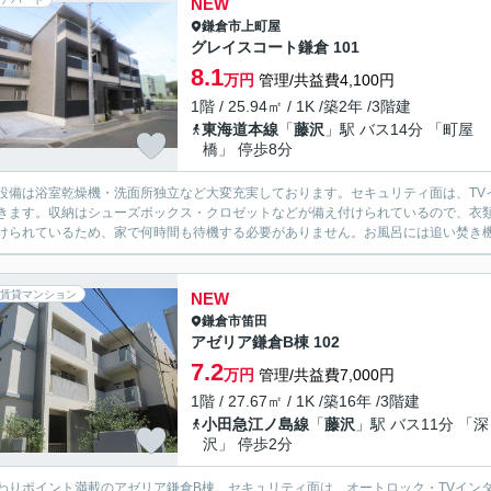
NEW
鎌倉市
上町屋
グレイスコート鎌倉 101
8.1
万円
管理/共益費4,100円
1階 / 25.94㎡ / 1K /築2年 /3階建
東海道本線
「
藤沢
」駅 バス14分 「町屋
橋」 停歩8分
設備は浴室乾燥機・洗面所独立など大変充実しております。セキュリティ面は、TV
きます。収納はシューズボックス・クロゼットなどが備え付けられているので、衣
けられているため、家で何時間も待機する必要がありません。お風呂には追い焚き機
賃貸マンション
NEW
鎌倉市
笛田
アゼリア鎌倉B棟 102
7.2
万円
管理/共益費7,000円
1階 / 27.67㎡ / 1K /築16年 /3階建
小田急江ノ島線
「
藤沢
」駅 バス11分 「深
沢」 停歩2分
わりポイント満載のアゼリア鎌倉B棟。セキュリティ面は、オートロック・TVイン