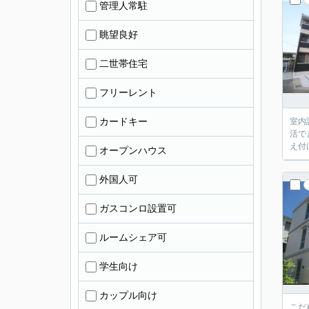
管理人常駐
眺望良好
二世帯住宅
フリーレント
カードキー
室内
活で
え付
オープンハウス
外国人可
ガスコンロ設置可
ルームシェア可
学生向け
カップル向け
こだ