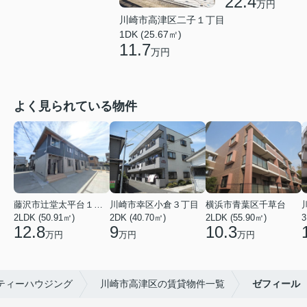
22.4
万円
川崎市高津区二子１丁目
1DK (25.67㎡)
11.7
万円
よく見られている物件
藤沢市辻堂太平台１丁目
川崎市幸区小倉３丁目
横浜市青葉区千草台
2LDK (50.91㎡)
2DK (40.70㎡)
2LDK (55.90㎡)
3
12.8
9
10.3
万円
万円
万円
ティーハウジング
川崎市高津区の賃貸物件一覧
ゼフィール