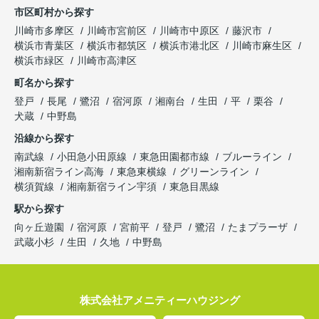
市区町村から探す
川崎市多摩区
川崎市宮前区
川崎市中原区
藤沢市
横浜市青葉区
横浜市都筑区
横浜市港北区
川崎市麻生区
横浜市緑区
川崎市高津区
町名から探す
登戸
長尾
鷺沼
宿河原
湘南台
生田
平
栗谷
犬蔵
中野島
沿線から探す
南武線
小田急小田原線
東急田園都市線
ブルーライン
湘南新宿ライン高海
東急東横線
グリーンライン
横須賀線
湘南新宿ライン宇須
東急目黒線
駅から探す
向ヶ丘遊園
宿河原
宮前平
登戸
鷺沼
たまプラーザ
武蔵小杉
生田
久地
中野島
株式会社アメニティーハウジング