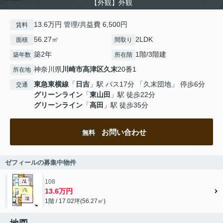
【外観】外観
13.6万円 管理/共益費 6,500円
賃料
56.27㎡
2LDK
面積
間取り
築2年
1階/3階建
築年数
所在階
神奈川県
川崎市高津区
久末
20番1
所在地
東急東横線
「
日吉
」駅 バス17分 「久末団地」 停歩6分
交通
グリーンライン
「
東山田
」駅 徒歩22分
グリーンライン
「
高田
」駅 徒歩35分
お問い合わせ
無料
ゼフィールの募集中物件
108
13.6万円
1階 / 17.02坪(56.27㎡)