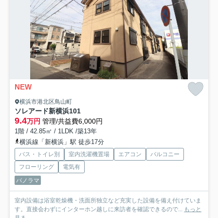
NEW
横浜市港北区鳥山町
ソレアード新横浜
101
9.4
万円
管理/共益費6,000円
1階 / 42.85㎡ / 1LDK /築13年
横浜線「新横浜」駅 徒歩17分
バス・トイレ別
室内洗濯機置場
エアコン
バルコニー
フローリング
電気有
パノラマ
室内設備は浴室乾燥機・洗面所独立など充実した設備を備え付けていま
す。直接会わずにインターホン越しに来訪者を確認できるので...
もっと