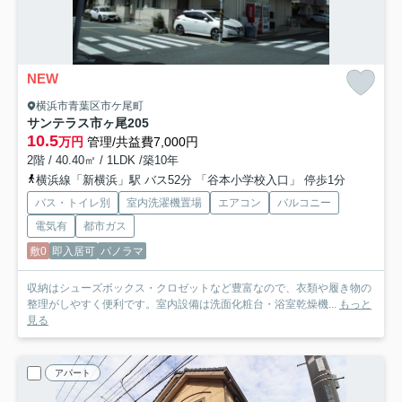
NEW
横浜市青葉区市ケ尾町
サンテラス市ヶ尾
205
10.5
万円
管理/共益費7,000円
2階 / 40.40㎡ / 1LDK /築10年
横浜線「新横浜」駅 バス52分 「谷本小学校入口」 停歩1分
バス・トイレ別
室内洗濯機置場
エアコン
バルコニー
電気有
都市ガス
敷0
即入居可
パノラマ
収納はシューズボックス・クロゼットなど豊富なので、衣類や履き物の
整理がしやすく便利です。室内設備は洗面化粧台・浴室乾燥機...
もっと
見る
アパート