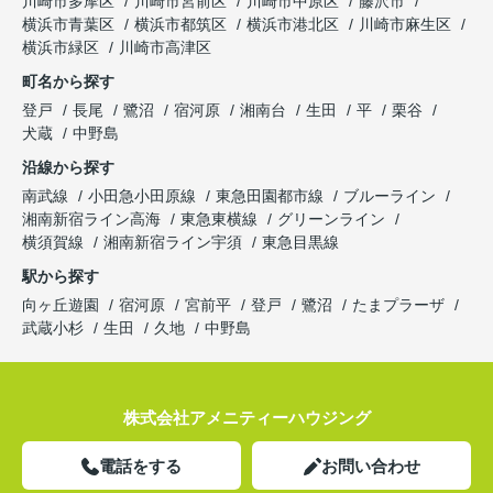
川崎市多摩区
川崎市宮前区
川崎市中原区
藤沢市
横浜市青葉区
横浜市都筑区
横浜市港北区
川崎市麻生区
横浜市緑区
川崎市高津区
町名から探す
登戸
長尾
鷺沼
宿河原
湘南台
生田
平
栗谷
犬蔵
中野島
沿線から探す
南武線
小田急小田原線
東急田園都市線
ブルーライン
湘南新宿ライン高海
東急東横線
グリーンライン
横須賀線
湘南新宿ライン宇須
東急目黒線
駅から探す
向ヶ丘遊園
宿河原
宮前平
登戸
鷺沼
たまプラーザ
武蔵小杉
生田
久地
中野島
株式会社アメニティーハウジング
電話をする
お問い合わせ