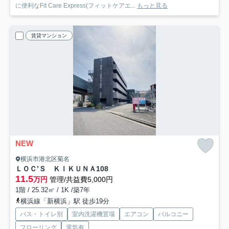
に便利なFit Care Express(フィットケアエ...
もっと見る
賃貸マンション
NEW
横浜市港北区菊名
ＬＯＣ’Ｓ ＫＩＫＵＮＡ
108
11.5
万円
管理/共益費5,000円
1階 / 25.32㎡ / 1K /築7年
横浜線「新横浜」駅 徒歩19分
バス・トイレ別
室内洗濯機置場
エアコン
バルコニー
フローリング
電気有