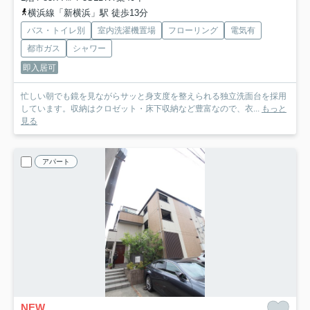
横浜線「新横浜」駅 徒歩13分
バス・トイレ別
室内洗濯機置場
フローリング
電気有
都市ガス
シャワー
即入居可
忙しい朝でも鏡を見ながらサッと身支度を整えられる独立洗面台を採用
しています。収納はクロゼット・床下収納など豊富なので、衣...
もっと
見る
アパート
NEW