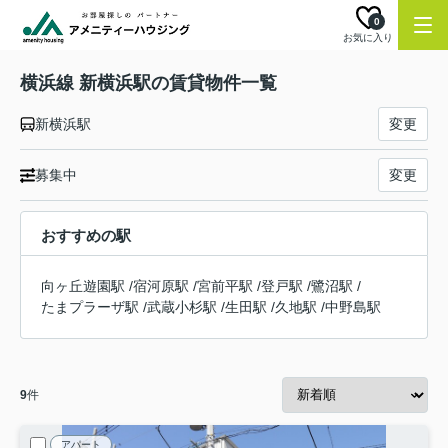
0
お気に入り
横浜線 新横浜駅の賃貸物件一覧
新横浜駅
変更
募集中
変更
おすすめの駅
向ヶ丘遊園駅
/
宿河原駅
/
宮前平駅
/
登戸駅
/
鷺沼駅
/
たまプラーザ駅
/
武蔵小杉駅
/
生田駅
/
久地駅
/
中野島駅
9
件
アパート