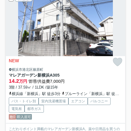
NEW
横浜市港北区篠原町
マレアガーデン新横浜A
305
14.2
万円
管理/共益費7,000円
3階 / 37.59㎡ / 1LDK /築15年
横浜線「新横浜」駅 徒歩3分
ブルーライン「新横浜」駅 徒歩3分
バス・トイレ別
室内洗濯機置場
エアコン
バルコニー
電気有
都市ガス
敷0
即入居可
こだわりポイント満載のマレアガーデン新横浜A。薬や日用品を買うの