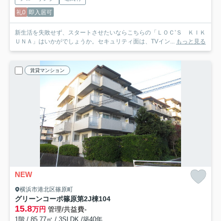
礼0
即入居可
新生活を失敗せず、スタートさせたいならこちらの「ＬＯＣ’Ｓ ＫＩＫ
ＵＮＡ」はいかがでしょうか。セキュリティ面は、TVイン...
もっと見る
賃貸マンション
NEW
横浜市港北区篠原町
グリーンコーポ篠原第2J棟
104
15.8
万円
管理/共益費-
1階 / 85.77㎡ / 3SLDK /築40年