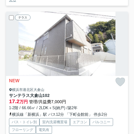
見る
テラス
NEW
横浜市港北区大倉山
サンテラス大倉山
102
17.2
万円
管理/共益費7,000円
1-2階 / 66.66㎡ / 2LDK＋S(納戸) /築2年
横浜線「新横浜」駅 バス12分 「下町会館前」 停歩2分
バス・トイレ別
室内洗濯機置場
エアコン
バルコニー
フローリング
電気有