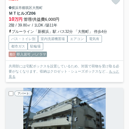
横浜市都筑区大熊町
ＭＴヒルズ
206
10
万円
管理/共益費6,000円
2階 / 39.80㎡ / 1LDK /築11年
ブルーライン「新横浜」駅 バス32分 「大熊町」 停歩4分
バス・トイレ別
室内洗濯機置場
エアコン
電気有
都市ガス
駐輪場
敷0
即入居可
パノラマ
共用部には宅配ボックスを設置しているため、対面で荷物を受け取る必
要がなくなります。収納はクロゼット・シューズボックスなど...
もっと
見る
アパート