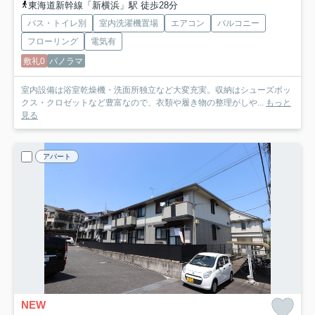
東海道新幹線「新横浜」駅 徒歩28分
バス・トイレ別
室内洗濯機置場
エアコン
バルコニー
フローリング
電気有
敷礼0
パノラマ
室内設備は浴室乾燥機・洗面所独立など大変充実。収納はシューズボッ
クス・クロゼットなど豊富なので、衣類や履き物の整理がしや...
もっと
見る
アパート
NEW