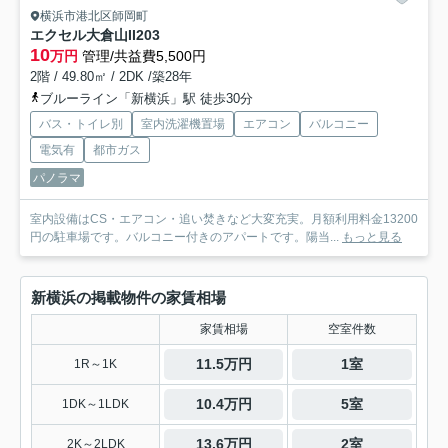
横浜市港北区師岡町
エクセル大倉山II
203
10
万円
管理/共益費5,500円
2階 / 49.80㎡ / 2DK /築28年
ブルーライン「新横浜」駅 徒歩30分
バス・トイレ別
室内洗濯機置場
エアコン
バルコニー
電気有
都市ガス
パノラマ
室内設備はCS・エアコン・追い焚きなど大変充実。月額利用料金13200
円の駐車場です。バルコニー付きのアパートです。陽当...
もっと見る
新横浜の掲載物件の家賃相場
家賃相場
空室件数
11.5万円
1室
1R～1K
10.4万円
5室
1DK～1LDK
13.6万円
2室
2K～2LDK