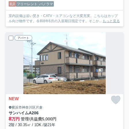
礼0
フリーレント
パノラマ
室内設備は追い焚き・CATV・エアコンなど大変充実。こちらはカップ
ル向け物件です。令和8年6月の入居期日指定です。そこか...
もっと見る
アパート
NEW
横浜市神奈川区片倉
サンハイムA
206
8
万円
管理/共益費5,000円
2階 / 30.35㎡ / 1DK /築21年