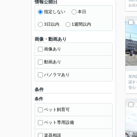
情報公開日
お出
指定しない
本日
3日以内
1週間以内
画像・動画あり
画像あり
動画あり
パノラマあり
室内
認す
安心
条件
条件
ペット飼育可
ペット専用設備
楽器相談