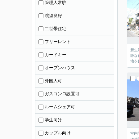
管理人常駐
眺望良好
二世帯住宅
フリーレント
新生
カードキー
静な
地を
オープンハウス
外国人可
ガスコンロ設置可
ルームシェア可
学生向け
カップル向け
室内