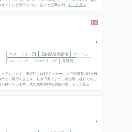
ットなど豊富なので、広々と空間を利...
もっと見る
礼0
バス・トイレ別
室内洗濯機置場
エアコン
バルコニー
フローリング
電気有
っております。来客時にはTVインターホンで訪問者の顔を確
合わせて活用できます。礼金不要ですので急な引っ越しでもご
が付いています。東急東横線綱島周辺の地...
もっと見る