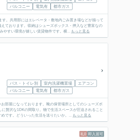
バルコニー
電気有
都市ガス
ります。共用部にはエレベータ・敷地内ごみ置き場などが揃って
備えております。収納はシューズボックス・押入など豊富なの
やすい環境が嬉しい賃貸物件です。横...
もっと見る
バス・トイレ別
室内洗濯機置場
エアコン
バルコニー
電気有
都市ガス
いお部屋になっております。靴の保管場所としてのシューズボ
しに贅沢な1DKの間取り。物で生活スペースが圧迫されること
です。どういった生活を送りたいか。...
もっと見る
礼0
即入居可