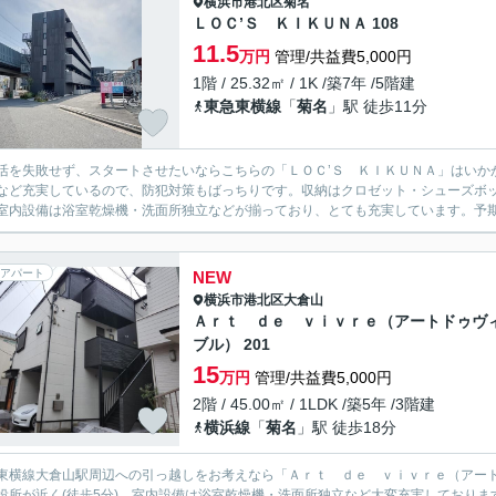
横浜市港北区
菊名
ＬＯＣ’Ｓ ＫＩＫＵＮＡ 108
11.5
万円
管理/共益費5,000円
1階 / 25.32㎡ / 1K /築7年 /5階建
東急東横線
「
菊名
」駅 徒歩11分
活を失敗せず、スタートさせたいならこちらの「ＬＯＣ’Ｓ ＫＩＫＵＮＡ」はいか
など充実しているので、防犯対策もばっちりです。収納はクロゼット・シューズボ
室内設備は浴室乾燥機・洗面所独立などが揃っており、とても充実しています。予期し
アパート
NEW
横浜市港北区
大倉山
Ａｒｔ ｄｅ ｖｉｖｒｅ（アートドゥヴ
ブル） 201
15
万円
管理/共益費5,000円
2階 / 45.00㎡ / 1LDK /築5年 /3階建
横浜線
「
菊名
」駅 徒歩18分
東横線大倉山駅周辺への引っ越しをお考えなら「Ａｒｔ ｄｅ ｖｉｖｒｅ（アー
役所が近く(徒歩5分)。室内設備は浴室乾燥機・洗面所独立など大変充実しており