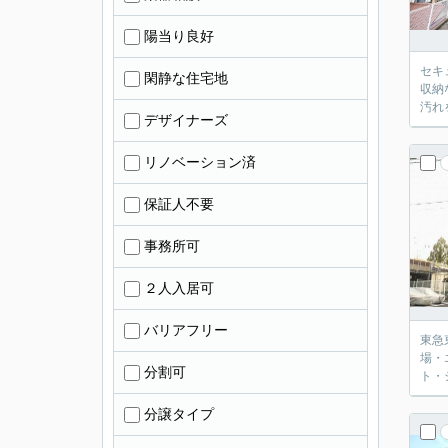
陽当り良好
セキ
閑静な住宅地
収納
汚れ
デザイナーズ
リノベーション済
保証人不要
事務所可
２人入居可
バリアフリー
東急
場・
分割可
ト・
分譲タイプ