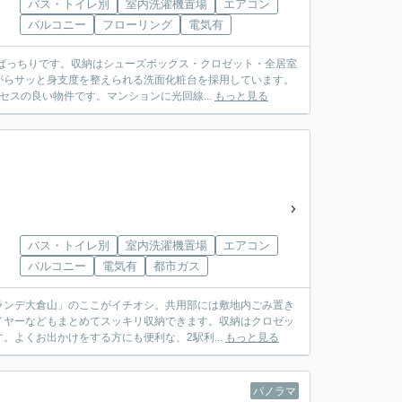
バス・トイレ別
室内洗濯機置場
エアコン
バルコニー
フローリング
電気有
ばっちりです。収納はシューズボックス・クロゼット・全居室
がらサッと身支度を整えられる洗面化粧台を採用しています。
スの良い物件です。マンションに光回線...
もっと見る
バス・トイレ別
室内洗濯機置場
エアコン
バルコニー
電気有
都市ガス
ランデ大倉山」のここがイチオシ。共用部には敷地内ごみ置き
イヤーなどもまとめてスッキリ収納できます。収納はクロゼッ
よくお出かけをする方にも便利な、2駅利...
もっと見る
パノラマ