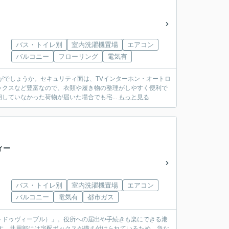
バス・トイレ別
室内洗濯機置場
エアコン
バルコニー
フローリング
電気有
がでしょうか。セキュリティ面は、TVインターホン・オートロ
ックスなど豊富なので、衣類や履き物の整理がしやすく便利で
ていなかった荷物が届いた場合でも宅...
もっと見る
ィー
バス・トイレ別
室内洗濯機置場
エアコン
バルコニー
電気有
都市ガス
トドゥヴィーブル）」。役所への届出や手続きも楽にできる港
ます。共用部には宅配ボックスが備え付けられているため、急な