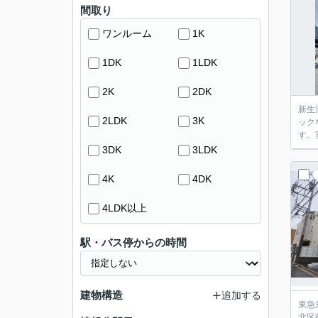
間取り
ワンルーム
1K
1DK
1LDK
2K
2DK
新生
2LDK
3K
ック
す。
3DK
3LDK
4K
4DK
4LDK以上
駅・バス停からの時間
建物構造
追加する
東急
北区