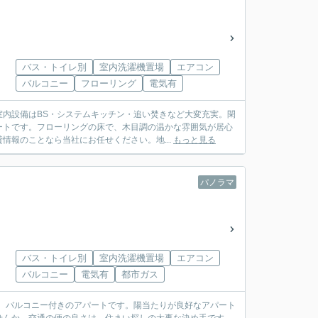
バス・トイレ別
室内洗濯機置場
エアコン
バルコニー
フローリング
電気有
内設備はBS・システムキッチン・追い焚きなど大変充実。閑
ートです。フローリングの床で、木目調の温かな雰囲気が居心
情報のことなら当社にお任せください。地...
もっと見る
パノラマ
バス・トイレ別
室内洗濯機置場
エアコン
バルコニー
電気有
都市ガス
す。バルコニー付きのアパートです。陽当たりが良好なアパート