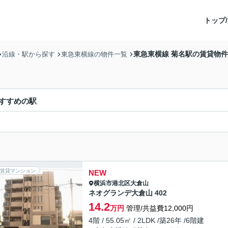
トップ/
東急東横線 菊名駅の賃貸物
沿線・駅から探す
東急東横線の物件一覧
すすめの駅
賃貸マンション
NEW
横浜市港北区
大倉山
ネオグランデ大倉山 402
14.2
万円
管理/共益費12,000円
4階 / 55.05㎡ / 2LDK /築26年 /6階建