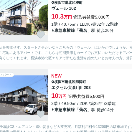
横浜市港北区
樽町
ヴェール 102
10.3
万円
管理/共益費5,000円
1階 / 48.75㎡ / 1LDK /築32年 /2階建
東急東横線
「
菊名
」駅 徒歩26分
活を失敗せず、スタートさせたいならこちらの「ヴェール」はいかがでしょうか。室
住宅地にあるアパートです。こちらは初期費用をカードでお支払いいただけるアパ
良くしてくれます。横浜市港北区エリアで新たな生活を始めたいとお考えの方。賃貸
アパート
NEW
横浜市港北区
師岡町
エクセル大倉山II 203
10
万円
管理/共益費5,500円
2階 / 49.80㎡ / 2DK /築28年 /2階建
東急東横線
「
菊名
」駅 徒歩14分
設備はCS・エアコン・追い焚きなど大変充実。月額利用料金13200円の駐車場で