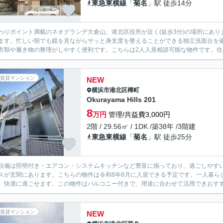
東急東横線
「
菊名
」駅 徒歩14分
わりポイント満載のネオグランデ大倉山。港北区役所が近く(徒歩3分)の場所にあ
ます。忙しい朝でも鏡を見ながらサッと身支度を整えることができる独立洗面台を
衣類や履き物の整理がしやすく便利です。こちらは2人入居相談可能な物件です。住み
賃貸マンション
NEW
横浜市港北区
樽町
Okurayama Hills 201
8
万円
管理/共益費3,000円
2階 / 29.56㎡ / 1DK /築38年 /3階建
東急東横線
「
菊名
」駅 徒歩25分
設備は照明付き・エアコン・システムキッチンなど豊富に揃っており、過ごしやす
スが玄関にあります。こちらの物件は令和8年8月に入居できる予定です。一人暮ら
、快適に過ごせます。この物件はバルコニー付きで、用途に合わせて活用できおすすめ
賃貸マンション
NEW