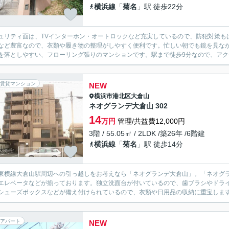
横浜線
「
菊名
」駅 徒歩22分
ュリティ面は、TVインターホン・オートロックなど充実しているので、防犯対策も
など豊富なので、衣類や履き物の整理がしやすく便利です。忙しい朝でも鏡を見な
を落としやすい、フローリング張りのマンションです。駅まで徒歩9分なので、アクセ
賃貸マンション
NEW
横浜市港北区
大倉山
ネオグランデ大倉山 302
14
万円
管理/共益費12,000円
3階 / 55.05㎡ / 2LDK /築26年 /6階建
横浜線
「
菊名
」駅 徒歩14分
東横線大倉山駅周辺への引っ越しをお考えなら「ネオグランデ大倉山」。「ネオグ
エレベータなどが揃っております。独立洗面台が付いているので、歯ブラシやドラ
シューズボックスなどが備え付けられているので、衣類や日用品の収納に重宝します。
アパート
NEW