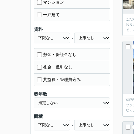
マンション
一戸建て
こだ
おり
賃料
で、
～
敷金・保証金なし
礼金・敷引なし
共益費・管理費込み
築年数
室内
ック
なく
面積
～