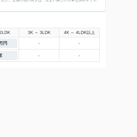
せんか。交通の便の良さは、住まい探しの大事な決め手です。
2LDK
3K ～ 3LDK
4K ～ 4LDK以上
7万円
-
-
室
-
-