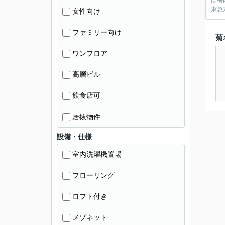
は梅
東急
女性向け
ファミリー向け
菊
ワンフロア
高層ビル
飲食店可
居抜物件
設備・仕様
室内洗濯機置場
フローリング
ロフト付き
メゾネット