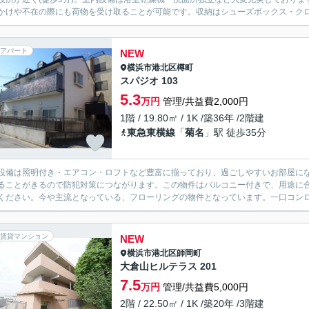
かけや不在の際にも荷物を受け取ることが可能です。収納はシューズボックス・クロゼ
アパート
NEW
横浜市港北区
樽町
スパジオ 103
5.3
万円
管理/共益費2,000円
1階 / 19.80㎡ / 1K /築36年 /2階建
東急東横線
「
菊名
」駅 徒歩35分
設備は照明付き・エアコン・ロフトなど豊富に揃っており、過ごしやすいお部屋にな
ることがきるので防犯対策につながります。この物件はバルコニー付きで、用途に
ください。今や主流となっている、フローリングの物件となっています。一口コンロ
賃貸マンション
NEW
横浜市港北区
師岡町
大倉山ヒルテラス 201
7.5
万円
管理/共益費5,000円
2階 / 22.50㎡ / 1K /築20年 /3階建