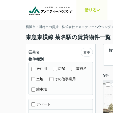
借りる
横浜市・川崎市の賃貸｜株式会社アメニティーハウジング
東急東横線 菊名駅の賃貸物件一覧
お
菊名
変更
物件種別
居住用
店舗
事務所
9
件
土地
その他事業用
駐車場
アパート