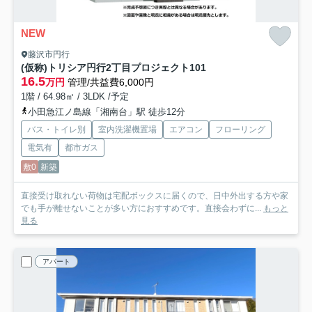
NEW
藤沢市円行
(仮称)トリシア円行2丁目プロジェクト
101
16.5
万円
管理/共益費6,000円
1階 / 64.98㎡ / 3LDK /予定
小田急江ノ島線「湘南台」駅 徒歩12分
バス・トイレ別
室内洗濯機置場
エアコン
フローリング
電気有
都市ガス
敷0
新築
直接受け取れない荷物は宅配ボックスに届くので、日中外出する方や家
でも手が離せないことが多い方におすすめです。直接会わずに...
もっと
見る
アパート