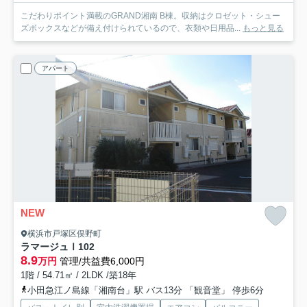
こだわりポイント満載のGRAND湘南 B棟。収納はクロゼット・シュー
ズボックスなどが備え付けられているので、衣類や日用品...
もっと見る
アパート
NEW
横浜市戸塚区俣野町
ラマージュⅠ
102
8.9
万円
管理/共益費6,000円
1階 / 54.71㎡ / 2LDK /築18年
小田急江ノ島線「湘南台」駅 バス13分 「観音堂」 停歩6分