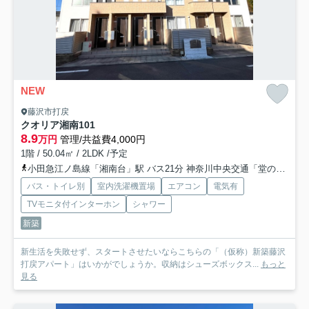
NEW
藤沢市打戻
クオリア湘南
101
8.9
万円
管理/共益費4,000円
1階 / 50.04㎡ / 2LDK /予定
小田急江ノ島線「湘南台」駅 バス21分 神奈川中央交通「堂の前（藤沢市）」 停歩4分
バス・トイレ別
室内洗濯機置場
エアコン
電気有
TVモニタ付インターホン
シャワー
新築
新生活を失敗せず、スタートさせたいならこちらの「（仮称）新築藤沢
打戻アパート」はいかがでしょうか。収納はシューズボックス...
もっと
見る