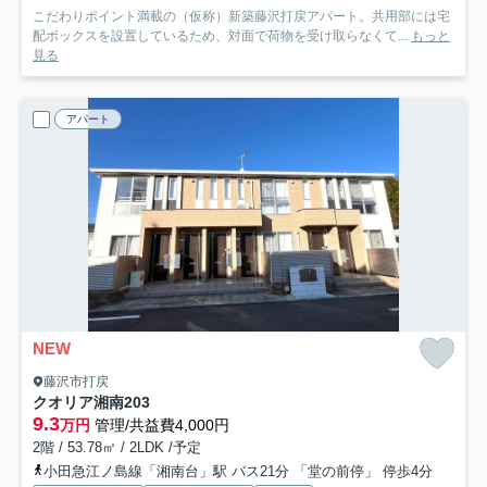
こだわりポイント満載の（仮称）新築藤沢打戻アパート。共用部には宅
配ボックスを設置しているため、対面で荷物を受け取らなくて...
もっと
見る
アパート
NEW
藤沢市打戻
クオリア湘南
203
9.3
万円
管理/共益費4,000円
2階 / 53.78㎡ / 2LDK /予定
小田急江ノ島線「湘南台」駅 バス21分 「堂の前停」 停歩4分