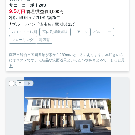
サニーコーポⅠ
203
9.5
万円
管理/共益費3,000円
2階 / 59.66㎡ / 2LDK /築25年
ブルーライン「湘南台」駅 徒歩12分
バス・トイレ別
室内洗濯機置場
エアコン
バルコニー
フローリング
電気有
藤沢市総合市民図書館が家から389mのところにあります。本好きの方
にオススメです。化粧品や洗面道具といった小物をまとめて...
もっと見
る
アパート