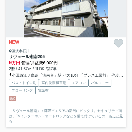
NEW
藤沢市石川
リヴェール湘南
205
9
万円
管理/共益費6,000円
2階 / 41.67㎡ / 1LDK /築7年
小田急江ノ島線「湘南台」駅 バス10分 「プレス工業前」 停歩3分
バス・トイレ別
室内洗濯機置場
エアコン
バルコニー
フローリング
電気有
敷0
「リヴェール湘南」：藤沢市エリアの新居にピッタリ。セキュリティ面
は、TVインターホン・オートロックなどを備え付けているの...
もっと見
る