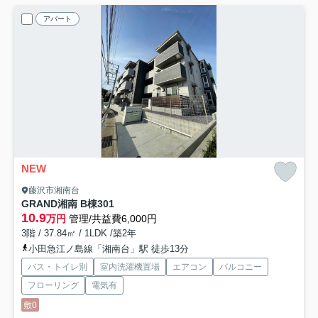
アパート
NEW
藤沢市湘南台
GRAND湘南 B棟
301
10.9
万円
管理/共益費6,000円
3階 / 37.84㎡ / 1LDK /築2年
小田急江ノ島線「湘南台」駅 徒歩13分
バス・トイレ別
室内洗濯機置場
エアコン
バルコニー
フローリング
電気有
敷0