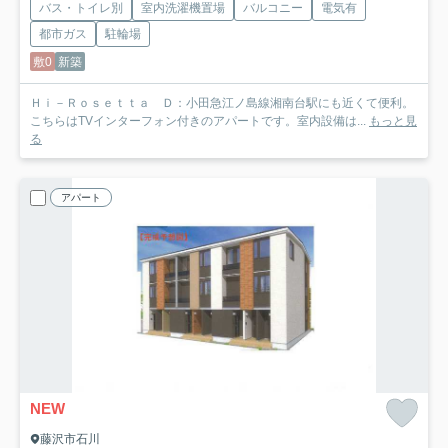
バス・トイレ別
室内洗濯機置場
バルコニー
電気有
都市ガス
駐輪場
敷0
新築
Ｈｉ－Ｒｏｓｅｔｔａ Ｄ：小田急江ノ島線湘南台駅にも近くて便利。
こちらはTVインターフォン付きのアパートです。室内設備は...
もっと見
る
アパート
NEW
藤沢市石川