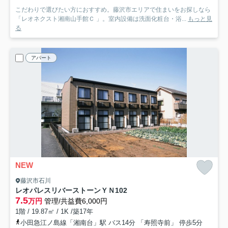
こだわりで選びたい方におすすめ。藤沢市エリアで住まいをお探しなら
「レオネクスト湘南山手館Ｃ 」。室内設備は洗面化粧台・浴...
もっと見
る
アパート
NEW
藤沢市石川
レオパレスリバーストーンＹＮ
102
7.5
万円
管理/共益費6,000円
1階 / 19.87㎡ / 1K /築17年
小田急江ノ島線「湘南台」駅 バス14分 「寿照寺前」 停歩5分