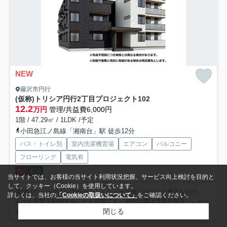
NEW
藤沢市円行
(仮称)トリシア円行2丁目プロジェクト
102
12.2
万円
管理/共益費6,000円
1階 / 47.29㎡ / 1LDK /予定
小田急江ノ島線「湘南台」駅 徒歩12分
バス・トイレ別
室内洗濯機置場
エアコン
バルコニー
フローリング
電気有
敷0
新築
当サイトでは、お客様の当サイト利用状況把握、サービス向上検討を目的と
して、クッキー（Cookie）を使用しています。
収納はウォークインクロゼット・シューズボックスなど豊富なので、
詳しくは、当社の
「Cookieの取扱いについて」
をご確認ください。
広々と空間を利用することも可能です。室内設備は洗面所独立・...
もっ
と見る
閉じる