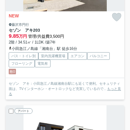
NEW
藤沢市円行
セゾン アキ
203
9.85
万円
管理/共益費3,500円
2階 / 34.51㎡ / 1LDK /築7年
小田急江ノ島線「湘南台」駅 徒歩16分
バス・トイレ別
室内洗濯機置場
エアコン
バルコニー
フローリング
電気有
敷0
セゾン アキ：小田急江ノ島線湘南台駅にも近くて便利。セキュリティ
面は、TVインターホン・オートロックなど充実しているので...
もっと見
る
アパート