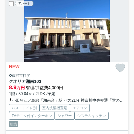
アパート
NEW
藤沢市打戻
クオリア湘南
103
8.9
万円
管理/共益費4,000円
1階 / 50.04㎡ / 2LDK /予定
小田急江ノ島線「湘南台」駅 バス21分 神奈川中央交通「堂の前（藤沢市）」 停歩4分
バス・トイレ別
室内洗濯機置場
エアコン
TVモニタ付インターホン
シャワー
システムキッチン
新築