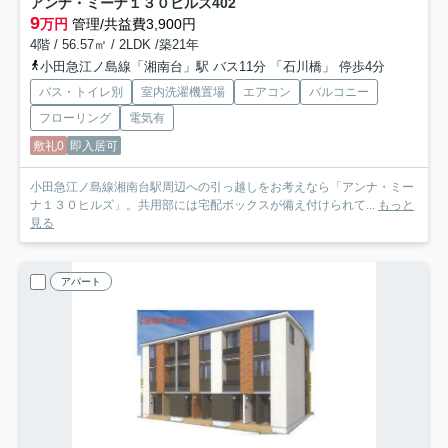
アンナ・ミーナ１３０ヒルズ
402
9
万円
管理/共益費3,900円
4階 / 56.57㎡ / 2LDK /築21年
小田急江ノ島線「湘南台」駅 バス11分 「石川橋」 停歩4分
バス・トイレ別
室内洗濯機置場
エアコン
バルコニー
フローリング
電気有
敷礼0
即入居可
小田急江ノ島線湘南台駅周辺への引っ越しをお考えなら「アンナ・ミー
ナ１３０ヒルズ」。共用部には宅配ボックスが備え付けられて...
もっと
見る
アパート