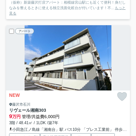
（仮称）新築藤沢打戻アパート：相模線宮山駅にも近くて便利！身だし
なみを整えるときに使える独立洗面化粧台が付いています！不...
もっと
見る
アパート
NEW
藤沢市石川
リヴェール湘南
303
9
万円
管理/共益費6,000円
3階 / 48.41㎡ / 1LDK /築7年
小田急江ノ島線「湘南台」駅 バス10分 「プレス工業前」 停歩3分