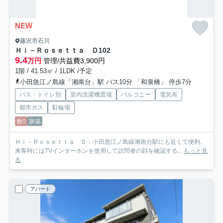
NEW
藤沢市石川
Ｈｉ－Ｒｏｓｅｔｔａ Ｄ
102
9.4
万円
管理/共益費3,900円
1階 / 41.53㎡ / 1LDK /予定
小田急江ノ島線「湘南台」駅 バス10分 「和泉橋」 停歩7分
バス・トイレ別
室内洗濯機置場
バルコニー
電気有
都市ガス
駐輪場
敷0
新築
Ｈｉ－Ｒｏｓｅｔｔａ Ｄ：小田急江ノ島線湘南台駅にも近くて便利。
来客時にはTVインターホンを使用して訪問者の顔を確認する...
もっと見
る
アパート