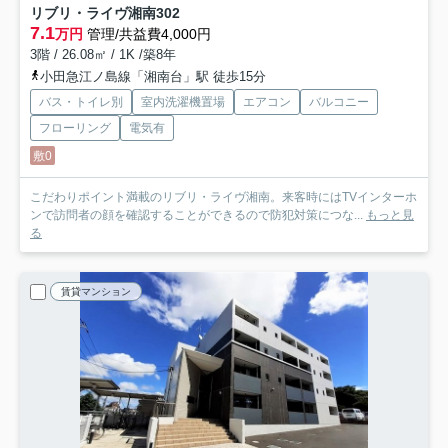
リブリ・ライヴ湘南
302
7.1
万円
管理/共益費4,000円
3階 / 26.08㎡ / 1K /築8年
小田急江ノ島線「湘南台」駅 徒歩15分
バス・トイレ別
室内洗濯機置場
エアコン
バルコニー
フローリング
電気有
敷0
こだわりポイント満載のリブリ・ライヴ湘南。来客時にはTVインターホ
ンで訪問者の顔を確認することができるので防犯対策につな...
もっと見
る
賃貸マンション