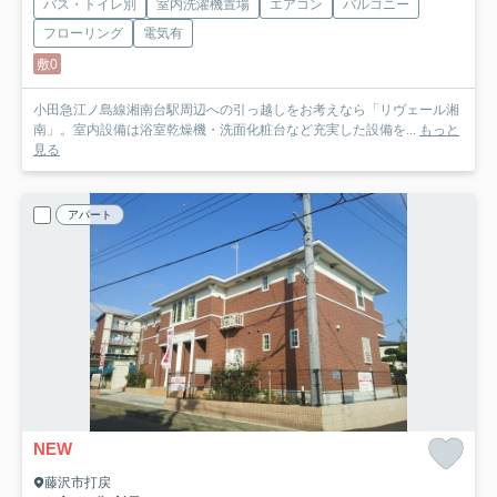
バス・トイレ別
室内洗濯機置場
エアコン
バルコニー
フローリング
電気有
敷0
小田急江ノ島線湘南台駅周辺への引っ越しをお考えなら「リヴェール湘
南」。室内設備は浴室乾燥機・洗面化粧台など充実した設備を...
もっと
見る
アパート
NEW
藤沢市打戻