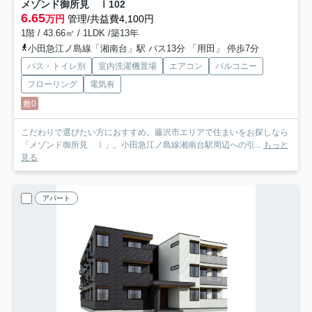
メゾンド御所見 Ⅰ
102
6.65
万円
管理/共益費4,100円
1階 / 43.66㎡ / 1LDK /築13年
小田急江ノ島線「湘南台」駅 バス13分 「用田」 停歩7分
バス・トイレ別
室内洗濯機置場
エアコン
バルコニー
フローリング
電気有
敷0
こだわりで選びたい方におすすめ。藤沢市エリアで住まいをお探しなら
「メゾンド御所見 Ⅰ」。小田急江ノ島線湘南台駅周辺への引...
もっと
見る
アパート