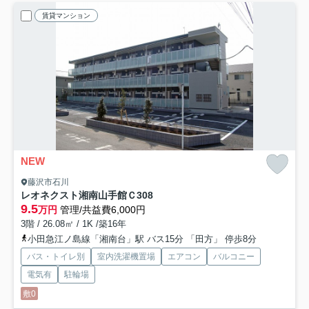
賃貸マンション
NEW
藤沢市石川
レオネクスト湘南山手館Ｃ
308
9.5
万円
管理/共益費6,000円
3階 / 26.08㎡ / 1K /築16年
小田急江ノ島線「湘南台」駅 バス15分 「田方」 停歩8分
バス・トイレ別
室内洗濯機置場
エアコン
バルコニー
電気有
駐輪場
敷0