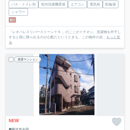
バス・トイレ別
室内洗濯機置場
エアコン
電気有
駐輪場
シャワー
敷0
「レオパレスリバーストーンＹＮ 」のここがイチオシ。洗濯物を外干し
すると雨に降られるのが心配だというときも、この物件の浴...
もっと見
る
賃貸マンション
NEW
藤沢市今田