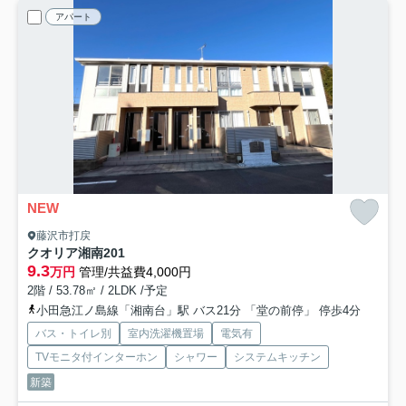
アパート
NEW
藤沢市打戻
クオリア湘南
201
9.3
万円
管理/共益費4,000円
2階 / 53.78㎡ / 2LDK /予定
小田急江ノ島線「湘南台」駅 バス21分 「堂の前停」 停歩4分
バス・トイレ別
室内洗濯機置場
電気有
TVモニタ付インターホン
シャワー
システムキッチン
新築