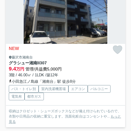
NEW
藤沢市湘南台
グラシュー湘南II
307
9.4
万円
管理/共益費5,000円
3階 / 46.00㎡ / 1LDK /築12年
小田急江ノ島線「湘南台」駅 徒歩8分
バス・トイレ別
室内洗濯機置場
エアコン
バルコニー
電気有
都市ガス
収納はクロゼット・シューズボックスなどが備え付けられているので、
衣類や日用品の収納に重宝します。洗面化粧台はコンセントや...
もっと
見る