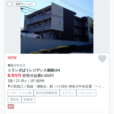
賃貸マンション
NEW
藤沢市石川
ミランダばうレジデンス湘南
104
8.9
万円
管理/共益費6,000円
1階 / 23.18㎡ / 1R /築9年
小田急江ノ島線「湘南台」駅 バス18分 神奈川中央交通「一ノ坪（神奈川県）」 停歩1分
バス・トイレ別
室内洗濯機置場
エアコン
バルコニー
電気有
駐輪場
敷0