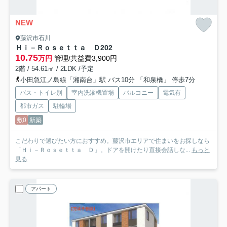
NEW
藤沢市石川
Ｈｉ－Ｒｏｓｅｔｔａ Ｄ
202
10.75
万円
管理/共益費3,900円
2階 / 54.61㎡ / 2LDK /予定
小田急江ノ島線「湘南台」駅 バス10分 「和泉橋」 停歩7分
バス・トイレ別
室内洗濯機置場
バルコニー
電気有
都市ガス
駐輪場
敷0
新築
こだわりで選びたい方におすすめ。藤沢市エリアで住まいをお探しなら
「Ｈｉ－Ｒｏｓｅｔｔａ Ｄ」。ドアを開けたり直接会話しな...
もっと
見る
アパート