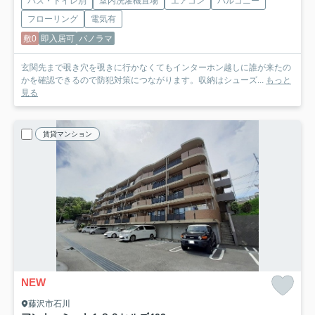
バス・トイレ別
室内洗濯機置場
エアコン
バルコニー
フローリング
電気有
敷0
即入居可
パノラマ
玄関先まで覗き穴を覗きに行かなくてもインターホン越しに誰が来たの
かを確認できるので防犯対策につながります。収納はシューズ...
もっと
見る
賃貸マンション
NEW
藤沢市石川