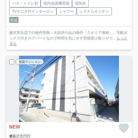
バス・トイレ別
室内洗濯機置場
電気有
TVモニタ付インターホン
シャワー
システムキッチン
新築
藤沢市近辺での物件情報：大好評のあの物件「クオリア湘南」。宅配ボ
ックス付きのアパートなので時間を気にせず荷物受け取りがで...
もっと
見る
賃貸マンション
NEW
藤沢市円行