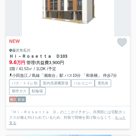
NEW
藤沢市石川
Ｈｉ－Ｒｏｓｅｔｔａ Ｄ
103
9.6
万円
管理/共益費3,900円
1階 / 41.53㎡ / 1LDK /予定
小田急江ノ島線「湘南台」駅 バス10分 「和泉橋」 停歩7分
バス・トイレ別
室内洗濯機置場
バルコニー
電気有
都市ガス
駐輪場
敷0
新築
「Ｈｉ－Ｒｏｓｅｔｔａ Ｄ」のここがイチオシ。共用部には宅配ボッ
クスが備え付けられているため、対面で荷物を受け取らなくて...
もっと
見る