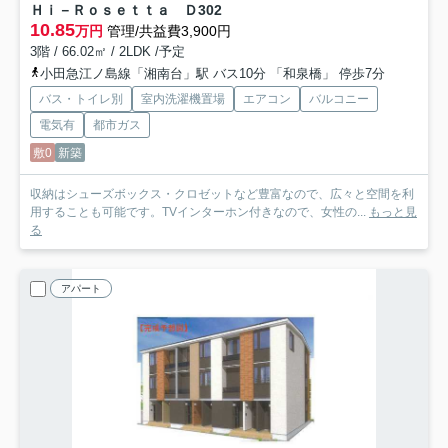
Ｈｉ－Ｒｏｓｅｔｔａ Ｄ
302
10.85
万円
管理/共益費3,900円
3階 / 66.02㎡ / 2LDK /予定
小田急江ノ島線「湘南台」駅 バス10分 「和泉橋」 停歩7分
バス・トイレ別
室内洗濯機置場
エアコン
バルコニー
電気有
都市ガス
敷0
新築
収納はシューズボックス・クロゼットなど豊富なので、広々と空間を利
用することも可能です。TVインターホン付きなので、女性の...
もっと見
る
アパート