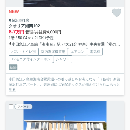
NEW
藤沢市打戻
クオリア湘南
102
8.7
万円
管理/共益費4,000円
1階 / 50.04㎡ / 2LDK /予定
小田急江ノ島線「湘南台」駅 バス21分 神奈川中央交通「堂の前（藤沢市）」 停歩4分
バス・トイレ別
室内洗濯機置場
エアコン
電気有
TVモニタ付インターホン
シャワー
新築
小田急江ノ島線湘南台駅周辺への引っ越しをお考えなら「（仮称）新築
藤沢打戻アパート」。共用部には宅配ボックスが備え付けられ...
もっと
見る
アパート