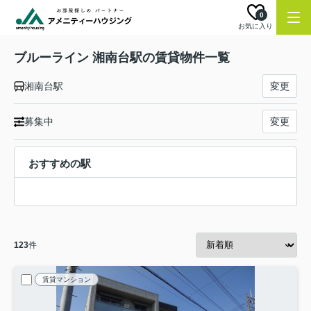
0
お気に入り
ブルーライン 湘南台駅の賃貸物件一覧
湘南台駅
変更
募集中
変更
おすすめの駅
123
件
賃貸マンション