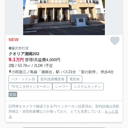
NEW
藤沢市打戻
クオリア湘南
202
9.1
万円
管理/共益費4,000円
2階 / 53.78㎡ / 2LDK /予定
小田急江ノ島線「湘南台」駅 バス21分 「堂の前停」 停歩4分
バス・トイレ別
室内洗濯機置場
電気有
TVモニタ付インターホン
シャワー
システムキッチン
新築
訪問者をカメラで確認できるTVインターホン設置済み。室内設備は洗面
所独立・浴室乾燥機などが揃っており、とても充実していま...
もっと見
る