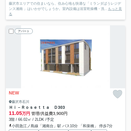
藤沢市エリアでの住まいなら、住み心地も快適な「ミランダばうレジデ
ンス湘南 」はいかがでしょうか。室内設備は浴室乾燥機・洗...
もっと見
る
アパート
NEW
藤沢市石川
Ｈｉ－Ｒｏｓｅｔｔａ Ｄ
303
11.05
万円
管理/共益費3,900円
3階 / 66.02㎡ / 2LDK /予定
小田急江ノ島線「湘南台」駅 バス10分 「和泉橋」 停歩7分