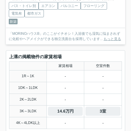
バス・トイレ別
エアコン
バルコニー
フローリング
電気有
都市ガス
新築
「MORINOハウスB」のここがイチオシ！入浴後でも湿気に悩まされず
に化粧やヘアメイクができる独立洗面台を採用しています...
もっと見る
上溝の掲載物件の家賃相場
家賃相場
空室件数
-
-
1R～1K
-
-
1DK～1LDK
-
-
2K～2LDK
14.6万円
3室
3K～3LDK
-
-
4K～4LDK以上