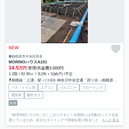
NEW
相模原市中央区田名
MORINOハウスA
101
14.5
万円
管理/共益費3,000円
1-2階 / 82.80㎡ / 3LDK＋S(納戸) /予定
相模線「上溝」駅 バス6分 神奈川中央交通「四ツ谷（相模原市中央区）」 停歩5分
バス・トイレ別
エアコン
バルコニー
フローリング
電気有
都市ガス
新築
「MORINOハウスA」のここがイチオシ！共用部には宅配ボックスを設
置しているため、好きなタイミングで荷物を受け取ること...
もっと見る