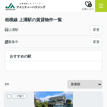
0
お気に入り
相模線 上溝駅の賃貸物件一覧
上溝駅
変更
募集中
変更
おすすめの駅
3
件
一戸建て