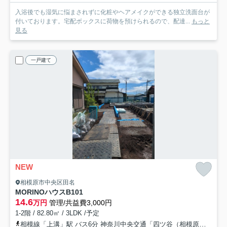
入浴後でも湿気に悩まされずに化粧やヘアメイクができる独立洗面台が
付いております。宅配ボックスに荷物を預けられるので、配達...
もっと
見る
一戸建て
NEW
相模原市中央区田名
MORINOハウスB
101
14.6
万円
管理/共益費3,000円
1-2階 / 82.80㎡ / 3LDK /予定
相模線「上溝」駅 バス6分 神奈川中央交通「四ツ谷（相模原市中央区）」 停歩5分