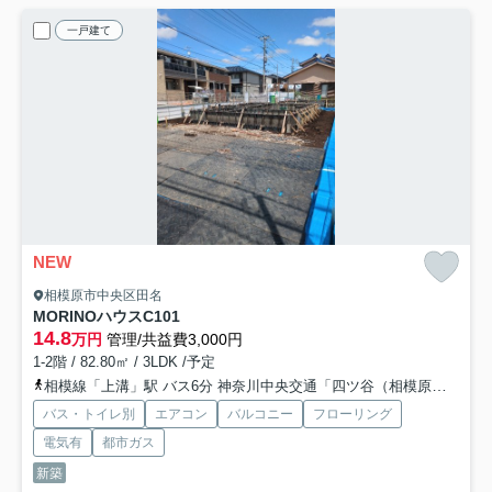
一戸建て
NEW
相模原市中央区田名
MORINOハウスC
101
14.8
万円
管理/共益費3,000円
1-2階 / 82.80㎡ / 3LDK /予定
相模線「上溝」駅 バス6分 神奈川中央交通「四ツ谷（相模原市中央区）」 停歩5分
バス・トイレ別
エアコン
バルコニー
フローリング
電気有
都市ガス
新築