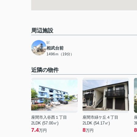
周辺施設
駅
相武台前
1496ｍ（19分）
近隣の物件
座間市入谷西１丁目
座間市緑ケ丘４丁目
2LDK (57.00㎡)
2LDK (54.17㎡)
3
7.4
8
8
万円
万円