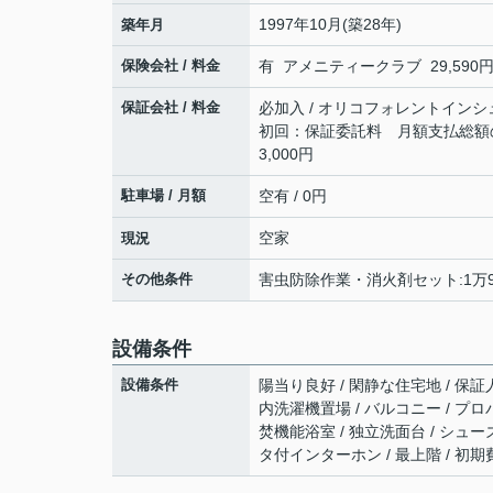
1997年10月(築28年)
築年月
保険会社 / 料金
有 アメニティークラブ 29,590円 
保証会社 / 料金
必加入 / オリコフォレントインシ
初回：保証委託料 月額支払総額の5
3,000円
駐車場 / 月額
空有 / 0円
空家
現況
その他条件
害虫防除作業・消火剤セット:1万9,8
設備条件
設備条件
陽当り良好 / 閑静な住宅地 / 保証人
内洗濯機置場 / バルコニー / プロパ
焚機能浴室 / 独立洗面台 / シューズ
タ付インターホン / 最上階 / 初