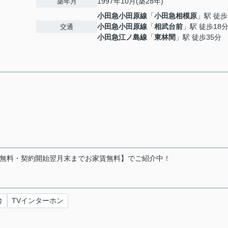
1997年10月(築28年)
築年月
小田急小田原線
「
小田急相模原
」駅 徒歩
小田急小田原線
「
相武台前
」駅 徒歩18
交通
小田急江ノ島線
「
東林間
」駅 徒歩35分
金無料・契約開始翌月末までお家賃無料】でご紹介中！
台
TVインターホン