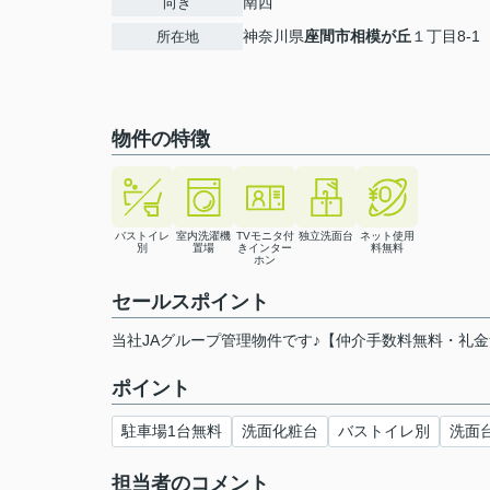
南西
向き
神奈川県
座間市
相模が丘
１丁目8-1
所在地
物件の特徴
バストイレ
室内洗濯機
TVモニタ付
独立洗面台
ネット使用
別
置場
きインター
料無料
ホン
セールスポイント
当社JAグループ管理物件です♪【仲介手数料無料・礼
ポイント
駐車場1台無料
洗面化粧台
バストイレ別
洗面
担当者のコメント