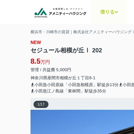
借りる
横浜市・川崎市の賃貸｜株式会社アメニティーハウジング
NEW
セジュール相模が丘Ⅰ 202
8.5
万円
管理 / 共益費 5,000円
神奈川県
座間市
相模が丘
１丁目8-1
小田急小田原線「小田急相模原」駅徒歩13分
小田
小田急江ノ島線「東林間」駅徒歩35分
1
/
17