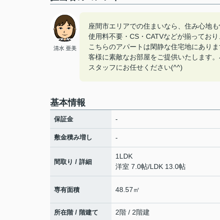
座間市エリアでの住まいなら、住み心地も
使用料不要・CS・CATVなどが揃ってお
こちらのアパートは閑静な住宅地にありま
清水 亜美
客様に素敵なお部屋をご提供いたします。
スタッフにお任せください(^^)
基本情報
-
保証金
敷金積み増し
-
1LDK
間取り / 詳細
洋室 7.0帖
/
LDK 13.0帖
48.57㎡
専有面積
2階 / 2階建
所在階 / 階建て