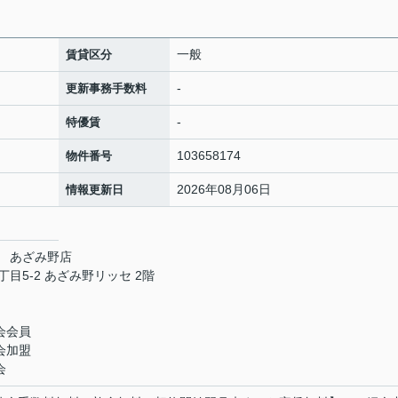
一般
賃貸区分
-
更新事務手数料
-
特優賃
103658174
物件番号
2026年08月06日
情報更新日
 あざみ野店
5-2 あざみ野リッセ 2階
会会員
会加盟
会