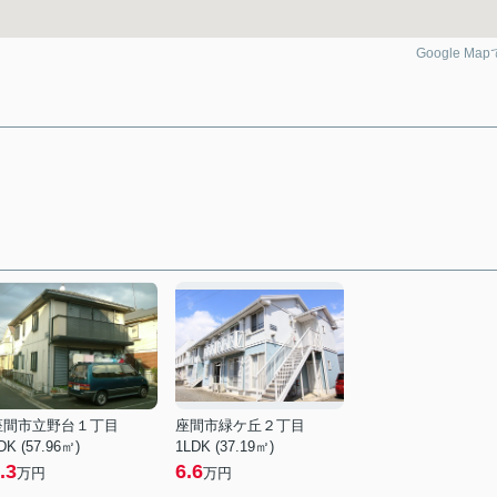
Google Ma
座間市立野台１丁目
座間市緑ケ丘２丁目
DK (57.96㎡)
1LDK (37.19㎡)
.3
6.6
万円
万円