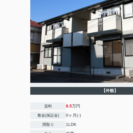
【外観】
8.5
万円
賃料
0ヶ月(-)
敷金(保証金)
1LDK
間取り