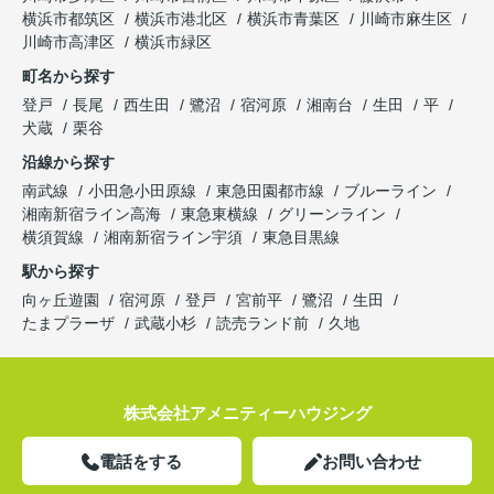
横浜市都筑区
横浜市港北区
横浜市青葉区
川崎市麻生区
川崎市高津区
横浜市緑区
町名から探す
登戸
長尾
西生田
鷺沼
宿河原
湘南台
生田
平
犬蔵
栗谷
沿線から探す
南武線
小田急小田原線
東急田園都市線
ブルーライン
湘南新宿ライン高海
東急東横線
グリーンライン
横須賀線
湘南新宿ライン宇須
東急目黒線
駅から探す
向ヶ丘遊園
宿河原
登戸
宮前平
鷺沼
生田
たまプラーザ
武蔵小杉
読売ランド前
久地
株式会社アメニティーハウジング
電話をする
お問い合わせ