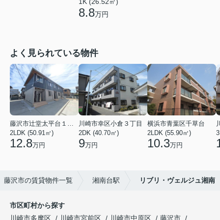
1K (26.52㎡)
8.8
万円
よく見られている物件
藤沢市辻堂太平台１丁目
川崎市幸区小倉３丁目
横浜市青葉区千草台
2LDK (50.91㎡)
2DK (40.70㎡)
2LDK (55.90㎡)
3
12.8
9
10.3
万円
万円
万円
藤沢市の賃貸物件一覧
湘南台駅
リブリ・ヴェルジュ湘南
市区町村から探す
川崎市多摩区
川崎市宮前区
川崎市中原区
藤沢市