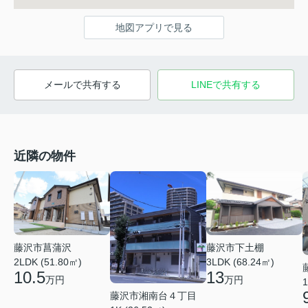
地図アプリで見る
メールで共有する
LINEで共有する
近隣の物件
藤沢市菖蒲沢
藤沢市下土棚
2LDK (51.80㎡)
3LDK (68.24㎡)
10.5
13
万円
万円
1
藤沢市湘南台４丁目