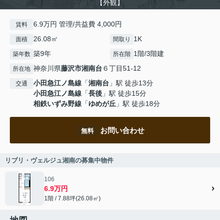
【外観】
6.9万円 管理/共益費 4,000円
賃料
26.08㎡
1K
面積
間取り
築9年
1階/3階建
築年数
所在階
神奈川県
藤沢市
湘南台
６丁目51-12
所在地
小田急江ノ島線
「
湘南台
」駅 徒歩13分
交通
小田急江ノ島線
「
長後
」駅 徒歩15分
相鉄いずみ野線
「
ゆめが丘
」駅 徒歩18分
お問い合わせ
無料
リブリ・ヴェルジュ湘南の募集中物件
106
6.9万円
1階 / 7.88坪(26.08㎡)