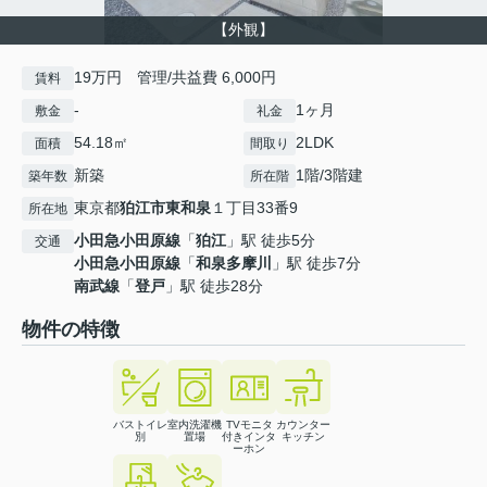
【外観】
19万円 管理/共益費 6,000円
賃料
-
1ヶ月
敷金
礼金
54.18㎡
2LDK
面積
間取り
新築
1階/3階建
築年数
所在階
東京都
狛江市
東和泉
１丁目33番9
所在地
小田急小田原線
「
狛江
」駅 徒歩5分
交通
小田急小田原線
「
和泉多摩川
」駅 徒歩7分
南武線
「
登戸
」駅 徒歩28分
物件の特徴
バストイレ
室内洗濯機
TVモニタ
カウンター
別
置場
付きインタ
キッチン
ーホン