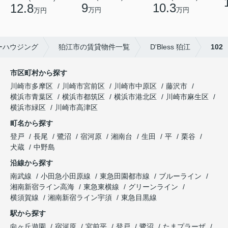
9
10.3
12.8
万円
万円
万円
ーハウジング
狛江市の賃貸物件一覧
D'Bless 狛江
102
市区町村から探す
川崎市多摩区
川崎市宮前区
川崎市中原区
藤沢市
横浜市青葉区
横浜市都筑区
横浜市港北区
川崎市麻生区
横浜市緑区
川崎市高津区
町名から探す
登戸
長尾
鷺沼
宿河原
湘南台
生田
平
栗谷
犬蔵
中野島
沿線から探す
南武線
小田急小田原線
東急田園都市線
ブルーライン
湘南新宿ライン高海
東急東横線
グリーンライン
横須賀線
湘南新宿ライン宇須
東急目黒線
駅から探す
向ヶ丘遊園
宿河原
宮前平
登戸
鷺沼
たまプラーザ