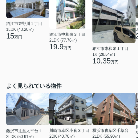
狛江市東野川１丁目
1LDK (43.20㎡)
3
15
狛江市中和泉３丁目
万円
2LDK (77.76㎡)
19.9
万円
狛江市東和泉１丁目
1K (28.54㎡)
10.35
万円
よく見られている物件
川崎市幸区小倉３丁目
横浜市青葉区千草台
藤沢市辻堂太平台１丁目
3
2DK (40.70㎡)
2LDK (55.90㎡)
2LDK (50.91㎡)