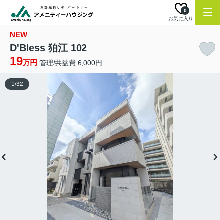
0
お気に入り
NEW
D'Bless 狛江 102
19
万円
管理/共益費 6,000円
1
/
32