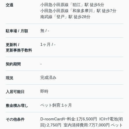
小田急小田原線
「
狛江
」駅 徒歩5分
交通
小田急小田原線
「
和泉多摩川
」駅 徒歩7分
南武線
「
登戸
」駅 徒歩28分
無 / -
駐車場 / 月額
1ヶ月 / -
更新料 /
更新事務手数料
-
契約期間
完成済み
現況
即時
入居可能日
ペット飼育:1ヶ月
敷金積み増し
D-roomCardｷｰ料金:1万6,500円 ICﾛｯｸ電池(初
その他条件
回):2,750円 室内清掃費用:7万7,000円 ペット