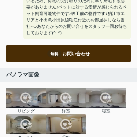
いるため、荷物の受け取りのために早く帰宅する必
要がありません♪ペットに対する愛情が感じられるペ
ット飼育可能物件です♪竣工前の物件です♪狛江市エ
リアと小田急小田原線狛江付近のお部屋探しなら当
社へ♪あなたからのお問い合せをスタッフ一同お待ち
しております(^_^)
お問い合わせ
無料
パノラマ画像
リビング
洋室
寝室