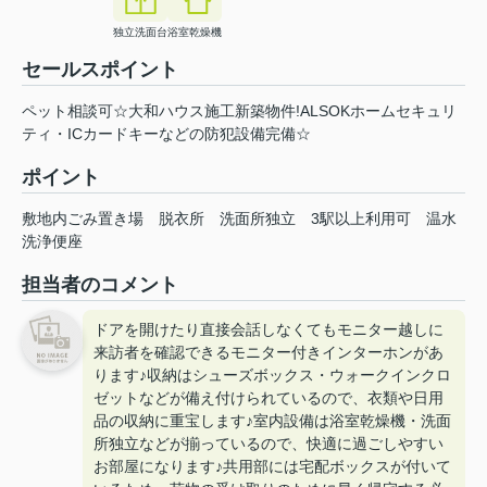
独立洗面台
浴室乾燥機
セールスポイント
ペット相談可☆大和ハウス施工新築物件!ALSOKホームセキュリ
ティ・ICカードキーなどの防犯設備完備☆
ポイント
敷地内ごみ置き場
脱衣所
洗面所独立
3駅以上利用可
温水
洗浄便座
担当者のコメント
ドアを開けたり直接会話しなくてもモニター越しに
来訪者を確認できるモニター付きインターホンがあ
ります♪収納はシューズボックス・ウォークインクロ
ゼットなどが備え付けられているので、衣類や日用
品の収納に重宝します♪室内設備は浴室乾燥機・洗面
所独立などが揃っているので、快適に過ごしやすい
お部屋になります♪共用部には宅配ボックスが付いて