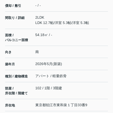
- / -
償却 / 敷引
2LDK
間取り / 詳細
LDK 12.7帖
/
洋室 5.3帖
/
洋室 5.3帖
54.18㎡ / -
面積 /
バルコニー面積
南
向き
2026年5月(新築)
築年月
アパート / 軽量鉄骨
種別 / 建物構造
102 / 1階 / 3階建
部屋 /
所在階 / 階建て
東京都
狛江市
東和泉
１丁目33番9
所在地