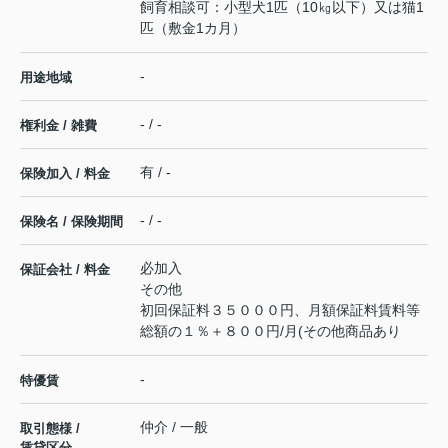
飼育相談可：小型犬1匹（10㎏以下）又は猫1
匹（敷金1カ月）
-
用途地域
- / -
権利金 / 雑費
有 / -
保険加入 / 料金
- / -
保険名 / 保険期間
必加入
保証会社 / 料金
その他
初回保証料３５０００円、月額保証料賃料等
総額の１％＋８００円/月(その他商品あり
-
特優賃
仲介 / 一般
取引態様 /
賃貸区分