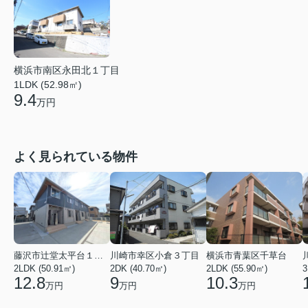
横浜市南区永田北１丁目
1LDK (52.98㎡)
9.4
万円
よく見られている物件
藤沢市辻堂太平台１丁目
川崎市幸区小倉３丁目
横浜市青葉区千草台
2LDK (50.91㎡)
2DK (40.70㎡)
2LDK (55.90㎡)
3
12.8
9
10.3
万円
万円
万円