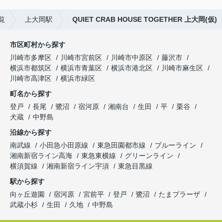
覧
上大岡駅
QUIET CRAB HOUSE TOGETHER 上大岡(仮)
市区町村から探す
川崎市多摩区
川崎市宮前区
川崎市中原区
藤沢市
横浜市都筑区
横浜市青葉区
横浜市港北区
川崎市麻生区
川崎市高津区
横浜市緑区
町名から探す
登戸
長尾
鷺沼
宿河原
湘南台
生田
平
栗谷
犬蔵
中野島
沿線から探す
南武線
小田急小田原線
東急田園都市線
ブルーライン
湘南新宿ライン高海
東急東横線
グリーンライン
横須賀線
湘南新宿ライン宇須
東急目黒線
駅から探す
向ヶ丘遊園
宿河原
宮前平
登戸
鷺沼
たまプラーザ
武蔵小杉
生田
久地
中野島