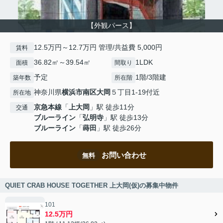
【外観パース】
12.5万円～12.7万円 管理/共益費 5,000円
賃料
36.82㎡～39.54㎡
1LDK
面積
間取り
予定
1階/3階建
築年数
所在階
神奈川県
横浜市南区
大岡
５丁目1-19付近
所在地
京急本線
「
上大岡
」駅 徒歩11分
交通
ブルーライン
「
弘明寺
」駅 徒歩13分
ブルーライン
「
蒔田
」駅 徒歩26分
お問い合わせ
無料
QUIET CRAB HOUSE TOGETHER 上大岡(仮)の募集中物件
101
12.5万円