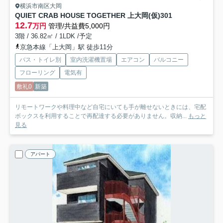
横浜市南区大岡
QUIET CRAB HOUSE TOGETHER 上大岡(仮)
301
12.7
万円
管理/共益費5,000円
3階 / 36.82㎡ / 1LDK /予定
京急本線「上大岡」駅 徒歩11分
バス・トイレ別
室内洗濯機置場
エアコン
バルコニー
フローリング
電気有
敷礼0
新築
リモートワークや料理中など自宅にいても手が離せないときには、宅配
ボックスを利用することで再配達する必要がありません。収納...
もっと
見る
アパート