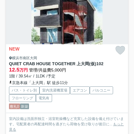
NEW
横浜市南区大岡
QUIET CRAB HOUSE TOGETHER 上大岡(仮)
102
12.5
万円
管理/共益費5,000円
1階 / 39.54㎡ / 1LDK /予定
京急本線「上大岡」駅 徒歩11分
バス・トイレ別
室内洗濯機置場
エアコン
バルコニー
フローリング
電気有
敷礼0
新築
室内設備は洗面所独立・浴室乾燥機など充実した設備を備え付けていま
す。宅配業者の再配達時間を過ぎたら荷物を受け取りが後日に...
もっと
見る