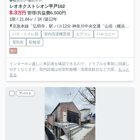
横浜市戸塚区平戸
レオネクストシオン平戸
102
8.3
万円
管理/共益費6,500円
1階 / 21.84㎡ / 1K /築12年
京急本線「弘明寺」駅 バス12分 神奈川中央交通「山谷（横浜市戸塚区）」 停歩14分
バス・トイレ別
室内洗濯機置場
エアコン
バルコニー
電気有
駐輪場
敷0
インターホン越しに来訪者を確認できるので、トラブルを事前に回避し
やすくなります。室内設備は浴室乾燥機・洗面化粧台など大変...
もっと
見る
アパート