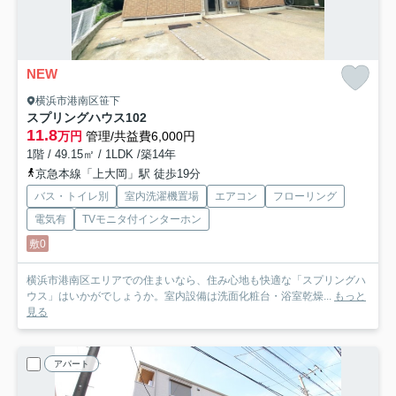
NEW
横浜市港南区笹下
スプリングハウス
102
11.8
万円
管理/共益費6,000円
1階 / 49.15㎡ / 1LDK /築14年
京急本線「上大岡」駅 徒歩19分
バス・トイレ別
室内洗濯機置場
エアコン
フローリング
電気有
TVモニタ付インターホン
敷0
横浜市港南区エリアでの住まいなら、住み心地も快適な「スプリングハ
ウス」はいかがでしょうか。室内設備は洗面化粧台・浴室乾燥...
もっと
見る
アパート