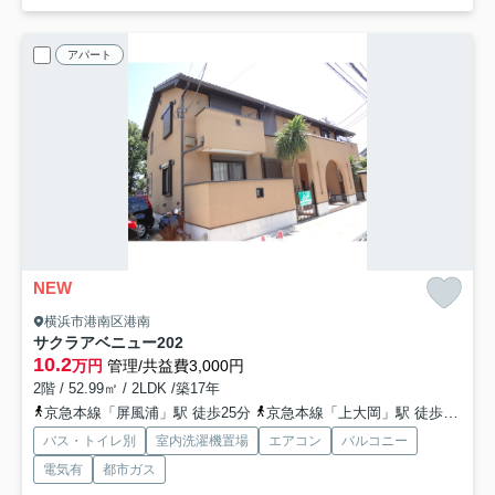
アパート
NEW
横浜市港南区港南
サクラアベニュー
202
10.2
万円
管理/共益費3,000円
2階 / 52.99㎡ / 2LDK /築17年
京急本線「屏風浦」駅 徒歩25分
京急本線「上大岡」駅 徒歩26分
バス・トイレ別
室内洗濯機置場
エアコン
バルコニー
電気有
都市ガス