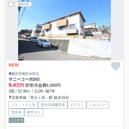
アパート
NEW
横浜市南区永田北
サニーコーポ
202
9.4
万円
管理/共益費6,000円
2階 / 52.98㎡ / 1LDK /築7年
京急本線「井土ヶ谷」駅 徒歩16分
バス・トイレ別
室内洗濯機置場
エアコン
バルコニー
電気有
都市ガス
パノラマ