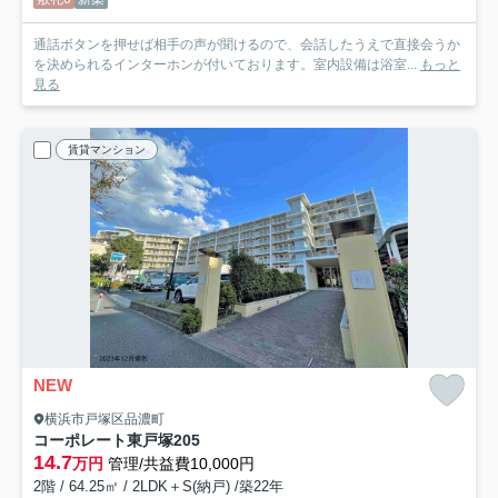
通話ボタンを押せば相手の声が聞けるので、会話したうえで直接会うか
を決められるインターホンが付いております。室内設備は浴室...
もっと
見る
賃貸マンション
NEW
横浜市戸塚区品濃町
コーポレート東戸塚
205
14.7
万円
管理/共益費10,000円
2階 / 64.25㎡ / 2LDK＋S(納戸) /築22年