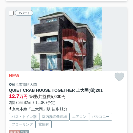
アパート
NEW
横浜市南区大岡
QUIET CRAB HOUSE TOGETHER 上大岡(仮)
201
12.7
万円
管理/共益費5,000円
2階 / 36.82㎡ / 1LDK /予定
京急本線「上大岡」駅 徒歩11分
バス・トイレ別
室内洗濯機置場
エアコン
バルコニー
フローリング
電気有
敷礼0
新築