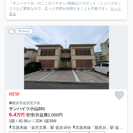
「サニーコーポ」のここがイチオシ♪収納はクロゼット・シューズボッ
クスなど豊富なので、広々と空間を利用することも可能です♪...
もっと
見る
アパート
NEW
横浜市金沢区片吹
サンハイツ小山
201
6.4
万円
管理/共益費2,000円
1階 / 40.86㎡ / 2DK /築39年
京急本線「金沢文庫」駅 徒歩16分
京急本線「能見台」駅 徒歩17分