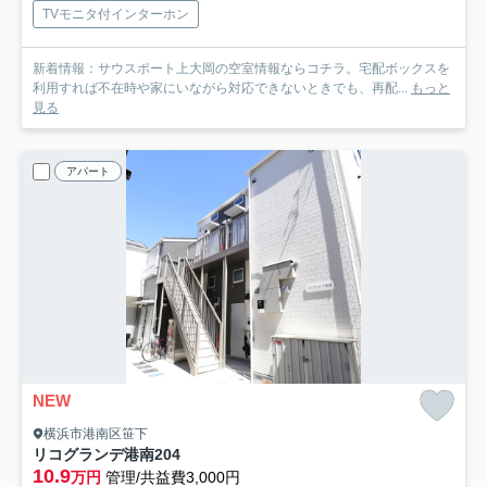
TVモニタ付インターホン
新着情報：サウスポート上大岡の空室情報ならコチラ。宅配ボックスを
利用すれば不在時や家にいながら対応できないときでも、再配...
もっと
見る
アパート
NEW
横浜市港南区笹下
リコグランデ港南
204
10.9
万円
管理/共益費3,000円