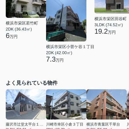
横浜市栄区田谷町
横浜市栄区若竹町
3LDK (74.52㎡)
2DK (36.43㎡)
19.2
万円
6
万円
横浜市栄区小菅ケ谷１丁目
2DK (42.00㎡)
7.3
万円
よく見られている物件
藤沢市辻堂太平台１丁目
川崎市幸区小倉３丁目
横浜市青葉区千草台