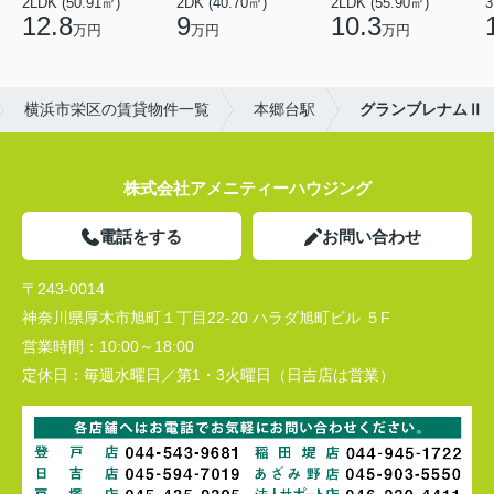
2LDK (50.91㎡)
2DK (40.70㎡)
2LDK (55.90㎡)
3
12.8
9
10.3
万円
万円
万円
横浜市栄区の賃貸物件一覧
本郷台駅
グランブレナムⅡ
株式会社アメニティーハウジング
電話をする
お問い合わせ
〒243-0014
神奈川県厚木市旭町１丁目22-20 ハラダ旭町ビル ５F
営業時間：
10:00～18:00
定休日：
毎週水曜日／第1・3火曜日（日吉店は営業）