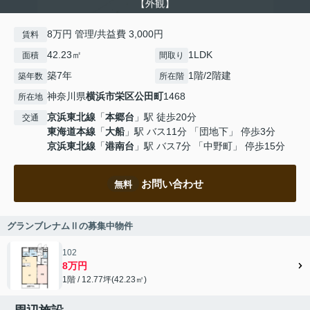
【外観】
8万円 管理/共益費 3,000円
賃料
42.23㎡
1LDK
面積
間取り
築7年
1階/2階建
築年数
所在階
神奈川県
横浜市栄区
公田町
1468
所在地
京浜東北線
「
本郷台
」駅 徒歩20分
交通
東海道本線
「
大船
」駅 バス11分 「団地下」 停歩3分
京浜東北線
「
港南台
」駅 バス7分 「中野町」 停歩15分
お問い合わせ
無料
グランブレナムⅡの募集中物件
102
8万円
1階 / 12.77坪(42.23㎡)