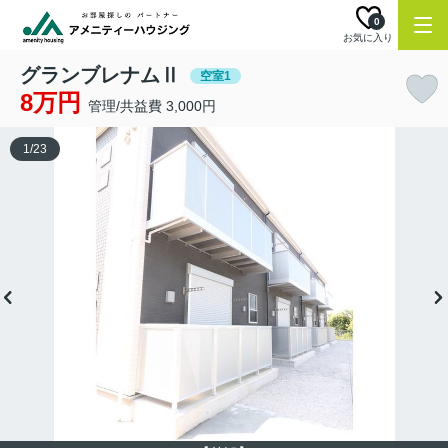
0
お気に入り
グランブレナムⅡ
空室1
8万円
管理/共益費 3,000円
1
/
23