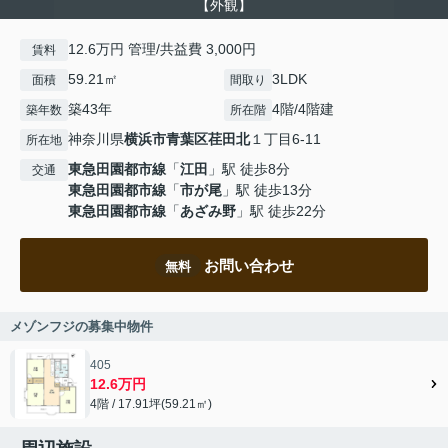
【外観】
12.6万円 管理/共益費 3,000円
賃料
59.21㎡
3LDK
面積
間取り
築43年
4階/4階建
築年数
所在階
神奈川県
横浜市青葉区
荏田北
１丁目6-11
所在地
東急田園都市線
「
江田
」駅 徒歩8分
交通
東急田園都市線
「
市が尾
」駅 徒歩13分
東急田園都市線
「
あざみ野
」駅 徒歩22分
お問い合わせ
無料
メゾンフジの募集中物件
405
12.6万円
4階 / 17.91坪(59.21㎡)