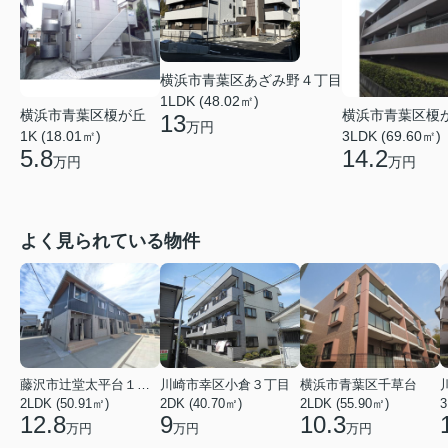
横浜市青葉区あざみ野４丁目
1LDK (48.02㎡)
横浜市青葉区榎が丘
横浜市青葉区榎
13
万円
1K (18.01㎡)
3LDK (69.60㎡)
5.8
14.2
万円
万円
よく見られている物件
藤沢市辻堂太平台１丁目
川崎市幸区小倉３丁目
横浜市青葉区千草台
2LDK (50.91㎡)
2DK (40.70㎡)
2LDK (55.90㎡)
3
12.8
9
10.3
万円
万円
万円