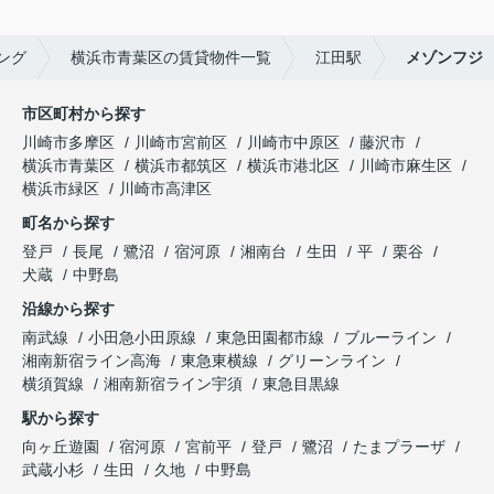
ング
横浜市青葉区の賃貸物件一覧
江田駅
メゾンフジ
市区町村から探す
川崎市多摩区
川崎市宮前区
川崎市中原区
藤沢市
横浜市青葉区
横浜市都筑区
横浜市港北区
川崎市麻生区
横浜市緑区
川崎市高津区
町名から探す
登戸
長尾
鷺沼
宿河原
湘南台
生田
平
栗谷
犬蔵
中野島
沿線から探す
南武線
小田急小田原線
東急田園都市線
ブルーライン
湘南新宿ライン高海
東急東横線
グリーンライン
横須賀線
湘南新宿ライン宇須
東急目黒線
駅から探す
向ヶ丘遊園
宿河原
宮前平
登戸
鷺沼
たまプラーザ
武蔵小杉
生田
久地
中野島