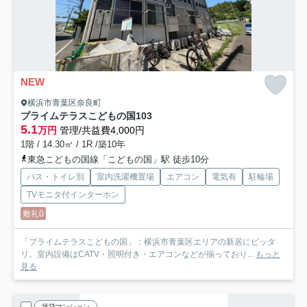
NEW
横浜市青葉区奈良町
プライムテラスこどもの国
103
5.1
万円
管理/共益費4,000円
1階 / 14.30㎡ / 1R /築10年
東急こどもの国線「こどもの国」駅 徒歩10分
バス・トイレ別
室内洗濯機置場
エアコン
電気有
駐輪場
TVモニタ付インターホン
敷礼0
「プライムテラスこどもの国」：横浜市青葉区エリアの新居にピッタ
リ。室内設備はCATV・照明付き・エアコンなどが揃っており...
もっと
見る
賃貸マンション