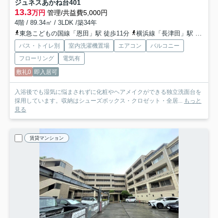
ジュネスあかね台
401
13.3
万円
管理/共益費5,000円
4階 / 89.34㎡ / 3LDK /築34年
東急こどもの国線「恩田」駅 徒歩11分
横浜線「長津田」駅 徒歩21分
バス・トイレ別
室内洗濯機置場
エアコン
バルコニー
フローリング
電気有
敷礼0
即入居可
入浴後でも湿気に悩まされずに化粧やヘアメイクができる独立洗面台を
採用しています。収納はシューズボックス・クロゼット・全居...
もっと
見る
賃貸マンション