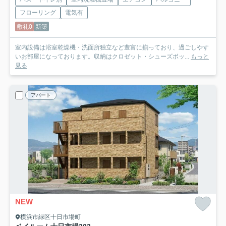
フローリング
電気有
敷礼0
新築
室内設備は浴室乾燥機・洗面所独立など豊富に揃っており、過ごしやす
いお部屋になっております。収納はクロゼット・シューズボッ...
もっと
見る
アパート
NEW
横浜市緑区十日市場町