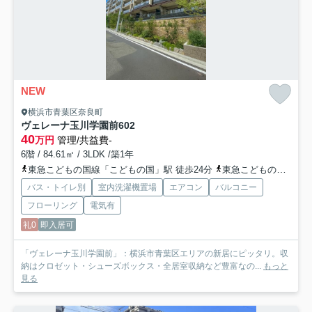
NEW
横浜市青葉区奈良町
ヴェレーナ玉川学園前
602
40
万円
管理/共益費-
6階 / 84.61㎡ / 3LDK /築1年
東急こどもの国線「こどもの国」駅 徒歩24分
東急こどもの国線「恩田」駅 徒歩44分
バス・トイレ別
室内洗濯機置場
エアコン
バルコニー
フローリング
電気有
礼0
即入居可
「ヴェレーナ玉川学園前」：横浜市青葉区エリアの新居にピッタリ。収
納はクロゼット・シューズボックス・全居室収納など豊富なの...
もっと
見る