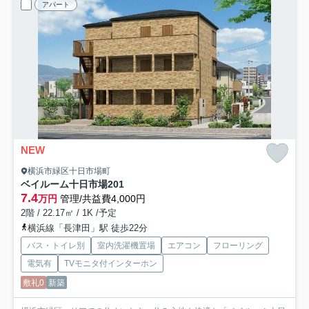
アパート
NEW
横浜市緑区十日市場町
ベイルーム十日市場
201
7.4
万円
管理/共益費4,000円
2階 / 22.17㎡ / 1K /予定
横浜線「長津田」駅 徒歩22分
バス・トイレ別
室内洗濯機置場
エアコン
フローリング
電気有
TVモニタ付インターホン
敷礼0
新築