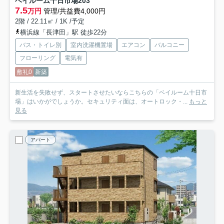
ベイルーム十日市場
203
7.5
万円
管理/共益費4,000円
2階 / 22.11㎡ / 1K /予定
横浜線「長津田」駅 徒歩22分
バス・トイレ別
室内洗濯機置場
エアコン
バルコニー
フローリング
電気有
敷礼0
新築
新生活を失敗せず、スタートさせたいならこちらの「ベイルーム十日市
場」はいかがでしょうか。セキュリティ面は、オートロック・...
もっと
見る
アパート