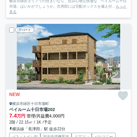
横浜市緑区エリアでの住まいなら、住み心地も快適な「ベイルーム十日
市場」はいかがでしょうか。共用部には宅配ボックスを備え付...
もっと
見る
アパート
NEW
横浜市緑区十日市場町
ベイルーム十日市場
202
7.4
万円
管理/共益費4,000円
2階 / 22.15㎡ / 1K /予定
横浜線「長津田」駅 徒歩22分
バス・トイレ別
室内洗濯機置場
エアコン
バルコニー