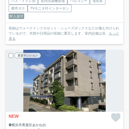
バス・トイレ別
室内洗濯機置場
バルコニー
電気有
都市ガス
TVモニタ付インターホン
即入居可
収納はウォークインクロゼット・シューズボックスなどが備え付けられ
ているので、衣類や日用品の収納に重宝します。室内設備は浴...
もっと
見る
賃貸マンション
NEW
横浜市青葉区あかね台