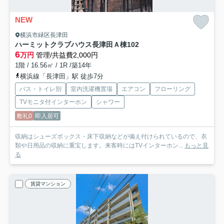
NEW
横浜市緑区長津田
ハーミットクラブハウス長津田Ａ棟
102
6
万円
管理/共益費2,000円
1階 / 16.56㎡ / 1R /築14年
横浜線「長津田」駅 徒歩7分
バス・トイレ別
室内洗濯機置場
エアコン
フローリング
TVモニタ付インターホン
シャワー
敷礼0
即入居可
収納はシューズボックス・床下収納などが備え付けられているので、衣
類や日用品の収納に重宝します。来客時にはTVインターホン...
もっと見
る
賃貸マンション