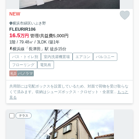
NEW
横浜市緑区いぶき野
FLEURIR
106
16.5
万円
管理/共益費5,000円
1階 / 79.48㎡ / 3LDK /築1年
横浜線「長津田」駅 徒歩15分
バス・トイレ別
室内洗濯機置場
エアコン
バルコニー
フローリング
電気有
礼0
パノラマ
共用部には宅配ボックスを設置しているため、対面で荷物を受け取らな
くて済みます。収納はシューズボックス・クロゼット・全居室...
もっと
見る
テラス