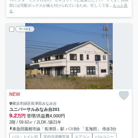
TVインターフォン付きの、セキュリティに配慮したアパートです。共用
部には宅配ボックスが備え付けられているため、忙しくて在...
もっと見
る
アパート
NEW
横浜市緑区長津田みなみ台
ユニバーサルみなみ台
201
9.2
万円
管理/共益費4,000円
2階 / 59.62㎡ / 2LDK /築21年
東急田園都市線「長津田」駅 バス9分 「玄海田」 停歩3分
バス・トイレ別
室内洗濯機置場
エアコン
バルコニー