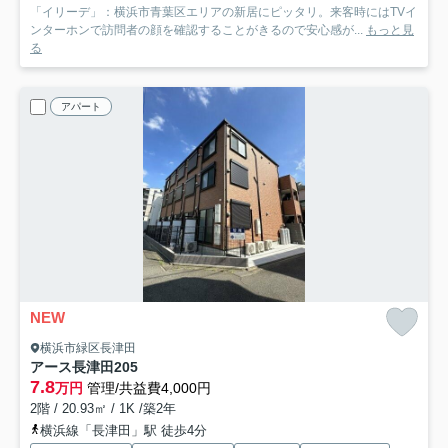
「イリーデ」：横浜市青葉区エリアの新居にピッタリ。来客時にはTVイ
ンターホンで訪問者の顔を確認することがきるので安心感が...
もっと見
る
アパート
NEW
横浜市緑区長津田
アース長津田
205
7.8
万円
管理/共益費4,000円
2階 / 20.93㎡ / 1K /築2年
横浜線「長津田」駅 徒歩4分