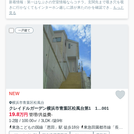
新着情報：第一はなぶさの空室情報ならコチラ。玄関先まで覗き穴を覗
きに行かなくてもインターホン越しに誰が来たのかを確認でき...
もっと
見る
一戸建て
NEW
横浜市青葉区松風台
クレイドルガーデン横浜市青葉区松風台第1 1号棟
001
19.8
万円
管理/共益費-
1-2階 / 100.00㎡ / 3LDK /築9年
東急こどもの国線「恩田」駅 徒歩18分
東急田園都市線「長津田」駅 徒歩24分