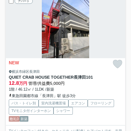
アパート
NEW
横浜市緑区長津田
QUIET CRAB HOUSE TOGETHER長津田
101
12.8
万円
管理/共益費5,000円
1階 / 46.12㎡ / 1LDK /新築
東急田園都市線「長津田」駅 徒歩3分
バス・トイレ別
室内洗濯機置場
エアコン
フローリング
TVモニタ付インターホン
シャワー
敷礼0
新築