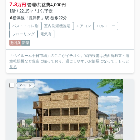
7.3
万円
管理/共益費4,000円
1階 / 22.15㎡ / 1K /予定
横浜線「長津田」駅 徒歩22分
バス・トイレ別
室内洗濯機置場
エアコン
バルコニー
フローリング
電気有
敷礼0
新築
「ベイルーム十日市場」のここがイチオシ。室内設備は洗面所独立・浴
室乾燥機など豊富に揃っており、過ごしやすいお部屋になって...
もっと
見る
アパート