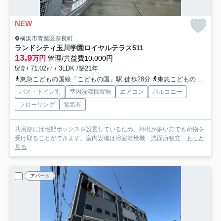
NEW
横浜市青葉区奈良町
ランドシティ玉川学園ロイヤルテラス
511
13.9
万円
管理/共益費10,000円
5階 / 71.02㎡ / 3LDK /築21年
東急こどもの国線「こどもの国」駅 徒歩28分
東急こどもの国線「恩田」駅 徒歩49分
バス・トイレ別
室内洗濯機置場
エアコン
バルコニー
フローリング
電気有
共用部には宅配ボックスを設置しているため、外出が多い方でも荷物を
受け取ることができます。室内設備は浴室乾燥機・洗面所独立...
もっと
見る
アパート