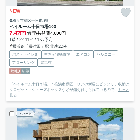
NEW
横浜市緑区十日市場町
ベイルーム十日市場
103
7.4
万円
管理/共益費4,000円
1階 / 22.11㎡ / 1K /予定
横浜線「長津田」駅 徒歩22分
バス・トイレ別
室内洗濯機置場
エアコン
バルコニー
フローリング
電気有
敷礼0
新築
「ベイルーム十日市場」：横浜市緑区エリアの新居にピッタリ。収納は
クロゼット・シューズボックスなどが備え付けられているので...
もっと
見る
アパート