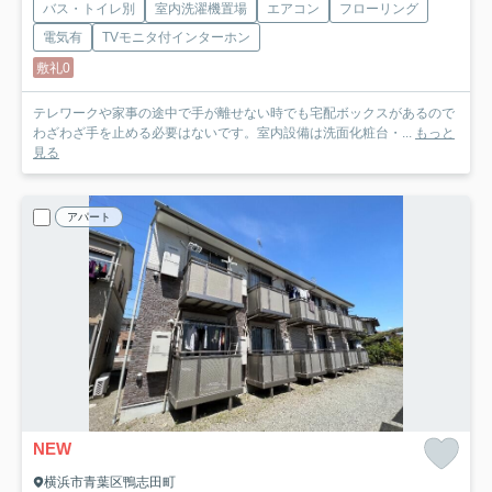
バス・トイレ別
室内洗濯機置場
エアコン
フローリング
電気有
TVモニタ付インターホン
敷礼0
テレワークや家事の途中で手が離せない時でも宅配ボックスがあるので
わざわざ手を止める必要はないです。室内設備は洗面化粧台・...
もっと
見る
アパート
NEW
横浜市青葉区鴨志田町