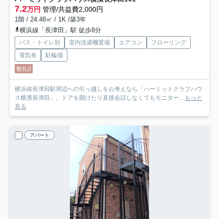
7.2
万円
管理/共益費2,000円
1階 / 24.48㎡ / 1K /築3年
横浜線「長津田」駅 徒歩8分
バス・トイレ別
室内洗濯機置場
エアコン
フローリング
電気有
駐輪場
敷礼0
横浜線長津田駅周辺への引っ越しをお考えなら「ハーミットクラブハウ
ス横濱長津田」。ドアを開けたり直接会話しなくてもモニター...
もっと
見る
アパート