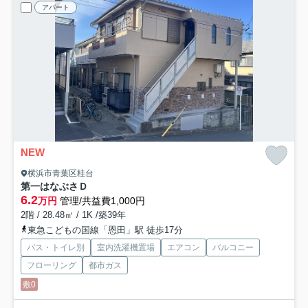
アパート
NEW
横浜市青葉区桂台
第一はなぶさ
Ｄ
6.2
万円
管理/共益費1,000円
2階 / 28.48㎡ / 1K /築39年
東急こどもの国線「恩田」駅 徒歩17分
バス・トイレ別
室内洗濯機置場
エアコン
バルコニー
フローリング
都市ガス
敷0