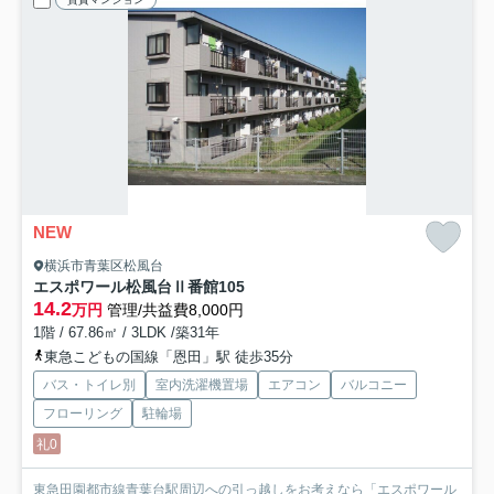
NEW
横浜市青葉区松風台
エスポワール松風台Ⅱ番館
105
14.2
万円
管理/共益費8,000円
1階 / 67.86㎡ / 3LDK /築31年
東急こどもの国線「恩田」駅 徒歩35分
バス・トイレ別
室内洗濯機置場
エアコン
バルコニー
フローリング
駐輪場
礼0
東急田園都市線青葉台駅周辺への引っ越しをお考えなら「エスポワール