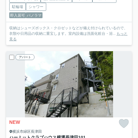
駐輪場
シャワー
即入居可
パノラマ
収納はシューズボックス・クロゼットなどが備え付けられているので、
衣類や日用品の収納に重宝します。室内設備は洗面化粧台・浴...
もっと
見る
アパート
NEW
横浜市緑区長津田
ハーミットクラブハウス横濱長津田
101