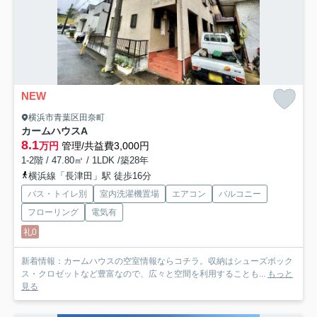
NEW
横浜市青葉区田奈町
カームハウス
A
8.1
万円
管理/共益費3,000円
1-2階 / 47.80㎡ / 1LDK /築28年
横浜線「長津田」駅 徒歩16分
バス・トイレ別
室内洗濯機置場
エアコン
バルコニー
フローリング
電気有
礼0
新着情報：カームハウスの空室情報ならコチラ。収納はシューズボック
ス・クロゼットなど豊富なので、広々と空間を利用することも...
もっと
見る