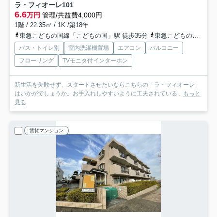
ラ・フィオーレ
101
6.6
万円
管理/共益費4,000円
1階 / 22.35㎡ / 1K /築18年
東急こどもの国線「こどもの国」駅 徒歩35分
東急こどもの国線「恩田」駅 徒歩39分
バス・トイレ別
室内洗濯機置場
エアコン
バルコニー
フローリング
TVモニタ付インターホン
新生活を失敗せず、スタートさせたいならこちらの「ラ・フィオーレ」
はいかがでしょうか。お手入れしやすいように工夫されている...
もっと
見る
賃貸マンション