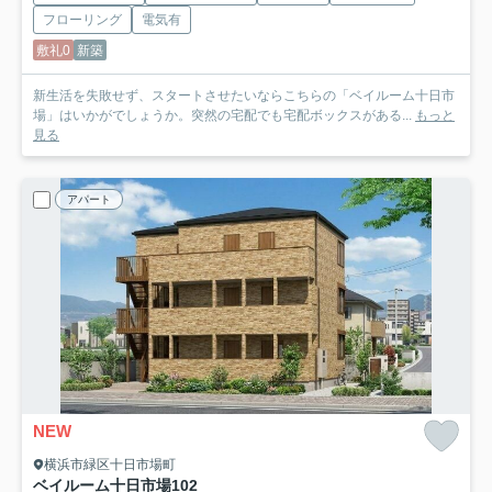
フローリング
電気有
敷礼0
新築
新生活を失敗せず、スタートさせたいならこちらの「ベイルーム十日市
場」はいかがでしょうか。突然の宅配でも宅配ボックスがある...
もっと
見る
アパート
NEW
横浜市緑区十日市場町
ベイルーム十日市場
102