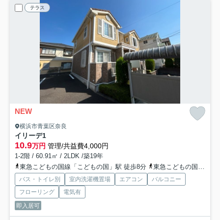
テラス
NEW
横浜市青葉区奈良
イリーデ
1
10.9
万円
管理/共益費4,000円
1-2階 / 60.91㎡ / 2LDK /築19年
東急こどもの国線「こどもの国」駅 徒歩8分
東急こどもの国線「恩田」駅 徒歩21分
バス・トイレ別
室内洗濯機置場
エアコン
バルコニー
フローリング
電気有
即入居可