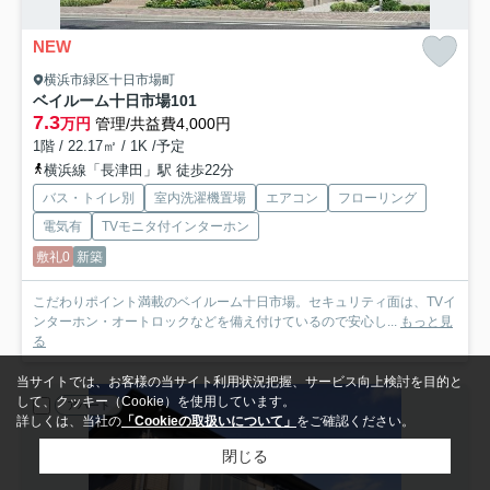
NEW
横浜市緑区十日市場町
ベイルーム十日市場
101
7.3
万円
管理/共益費4,000円
1階 / 22.17㎡ / 1K /予定
横浜線「長津田」駅 徒歩22分
バス・トイレ別
室内洗濯機置場
エアコン
フローリング
電気有
TVモニタ付インターホン
敷礼0
新築
こだわりポイント満載のベイルーム十日市場。セキュリティ面は、TVイ
ンターホン・オートロックなどを備え付けているので安心し...
もっと見
る
当サイトでは、お客様の当サイト利用状況把握、サービス向上検討を目的と
して、クッキー（Cookie）を使用しています。
アパート
詳しくは、当社の
「Cookieの取扱いについて」
をご確認ください。
閉じる