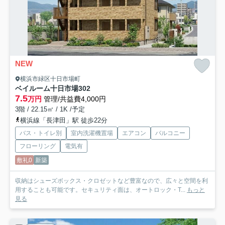
NEW
横浜市緑区十日市場町
ベイルーム十日市場
302
7.5
万円
管理/共益費4,000円
3階 / 22.15㎡ / 1K /予定
横浜線「長津田」駅 徒歩22分
バス・トイレ別
室内洗濯機置場
エアコン
バルコニー
フローリング
電気有
敷礼0
新築
収納はシューズボックス・クロゼットなど豊富なので、広々と空間を利
用することも可能です。セキュリティ面は、オートロック・T...
もっと
見る