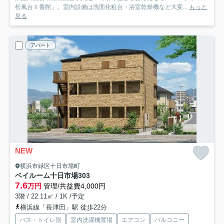
松風台Ⅱ番館」。室内設備は洗面化粧台・浴室乾燥機など大変...
もっと
見る
アパート
NEW
横浜市緑区十日市場町
ベイルーム十日市場
303
7.6
万円
管理/共益費4,000円
3階 / 22.11㎡ / 1K /予定
横浜線「長津田」駅 徒歩22分
バス・トイレ別
室内洗濯機置場
エアコン
バルコニー