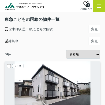
0
お気に入り
東急こどもの国線の物件一覧
長津田駅,恩田駅,こどもの国駅
変更
募集中
変更
50
件
テラス