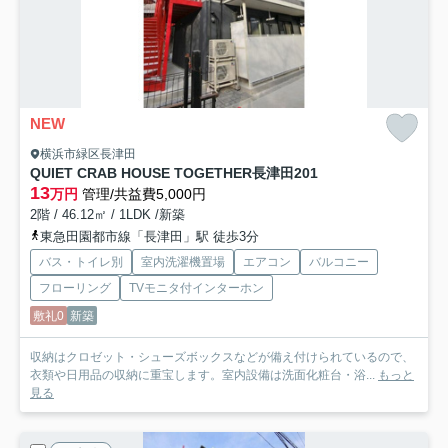
NEW
横浜市緑区長津田
QUIET CRAB HOUSE TOGETHER長津田
201
13
万円
管理/共益費5,000円
2階 / 46.12㎡ / 1LDK /新築
東急田園都市線「長津田」駅 徒歩3分
バス・トイレ別
室内洗濯機置場
エアコン
バルコニー
フローリング
TVモニタ付インターホン
敷礼0
新築
収納はクロゼット・シューズボックスなどが備え付けられているので、
衣類や日用品の収納に重宝します。室内設備は洗面化粧台・浴...
もっと
見る