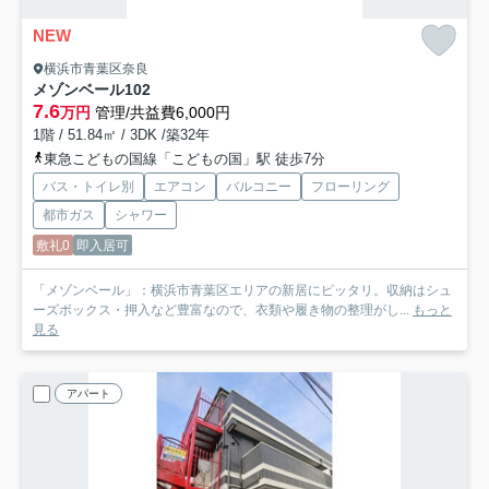
NEW
横浜市青葉区奈良
メゾンベール
102
7.6
万円
管理/共益費6,000円
1階 / 51.84㎡ / 3DK /築32年
東急こどもの国線「こどもの国」駅 徒歩7分
バス・トイレ別
エアコン
バルコニー
フローリング
都市ガス
シャワー
敷礼0
即入居可
「メゾンベール」：横浜市青葉区エリアの新居にピッタリ。収納はシュ
ーズボックス・押入など豊富なので、衣類や履き物の整理がし...
もっと
見る
アパート