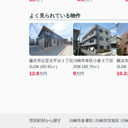
よく見られている物件
藤沢市辻堂太平台１丁目
川崎市幸区小倉３丁目
横浜
2LDK (50.91㎡)
2DK (40.70㎡)
2LDK 
12.8
9
10.3
万円
万円
市区町村から探す
川崎市多摩区
川崎市宮前区
川