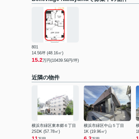
801
14.56坪 (48.16㎡)
15.2
万円(10439.56円/坪)
近隣の物件
横浜市緑区東本郷６丁目
横浜市緑区中山５丁目
2SDK (57.78㎡)
1K (19.96㎡)
1
11
6.3
1
万円
万円