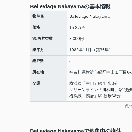
Belleviage Nakayamaの基本情報
物件名
Belleviage Nakayama
価格
15.2万円
管理/共益費
8,000円
築年月
1989年11月（築36年）
総戸数
-
所在地
神奈川県
横浜市緑区
中山
１丁目6-
交通
横浜線
「
中山
」駅 徒歩3分
グリーンライン
「
川和町
」駅 徒歩
横浜線
「
鴨居
」駅 徒歩38分
Belleviage Nakayamaで募集中の物件