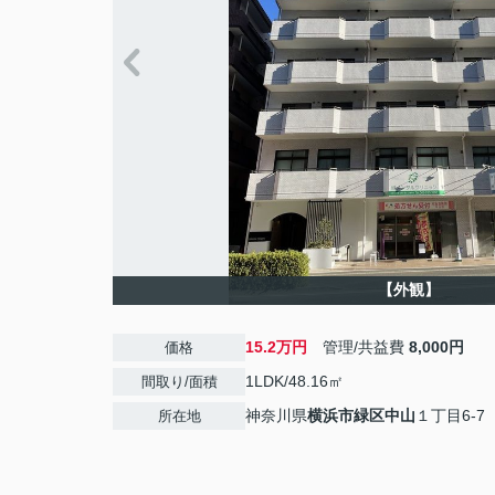
【外観】
15.2万円
管理/共益費
8,000円
価格
1LDK/48.16㎡
間取り/面積
神奈川県
横浜市緑区
中山
１丁目6-7
所在地