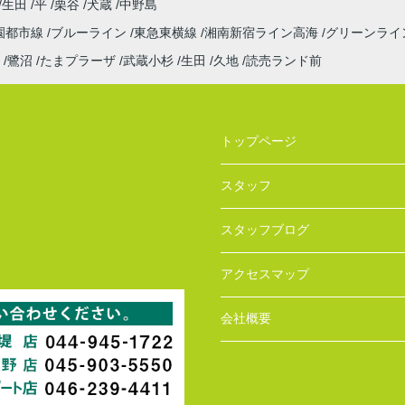
生田
平
栗谷
犬蔵
中野島
園都市線
ブルーライン
東急東横線
湘南新宿ライン高海
グリーンライ
鷺沼
たまプラーザ
武蔵小杉
生田
久地
読売ランド前
トップページ
スタッフ
スタッフブログ
アクセスマップ
会社概要