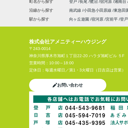
町名から探す
登戸
長尾
鷺沼
宿河原
湘南台
沿線から探す
南武線
小田急小田原線
東急田
駅から探す
向ヶ丘遊園
宿河原
宮前平
登戸
株式会社アメニティーハウジング
〒243-0014
神奈川県厚木市旭町１丁目22-20 ハラダ旭町ビル ５F
営業時間：
10:00～18:00
定休日：
毎週水曜日／第1・3火曜日（日吉店は営業）
お問い合わせ