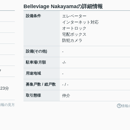
Belleviage Nakayamaの詳細情報
設備条件
エレベーター
インターネット対応
オートロック
宅配ボックス
防犯カメラ
設備(その他)
-
駐車場/月額
-/-
7
用途地域
-
募集戸数 / 総戸数
- / -
23分
取引態様
仲介
情報の見方
情報