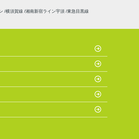
ン
横須賀線
湘南新宿ライン宇須
東急目黒線