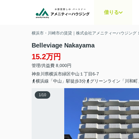
借りる
横浜市・川崎市の賃貸｜株式会社アメニティーハウジング
Belleviage Nakayama
15.2万円
管理/共益費 8,000円
神奈川県
横浜市緑区
中山
１丁目6-7
横浜線「中山」駅徒歩3分
グリーンライン「川和町
1
/
10