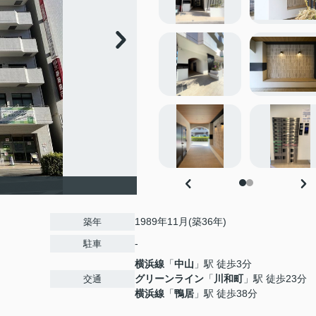
1989年11月(築36年)
築年
-
駐車
横浜線
「
中山
」駅 徒歩3分
グリーンライン
「
川和町
」駅 徒歩23分
交通
横浜線
「
鴨居
」駅 徒歩38分