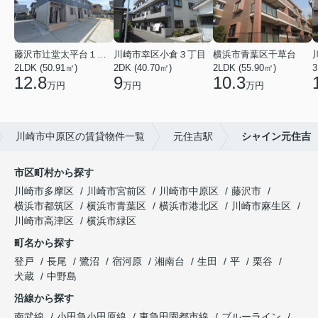
藤沢市辻堂太平台１丁目
川崎市幸区小倉３丁目
横浜市青葉区千草台
2LDK (50.91㎡)
2DK (40.70㎡)
2LDK (55.90㎡)
3
12.8
9
10.3
万円
万円
万円
川崎市中原区の賃貸物件一覧
元住吉駅
シャイン元住吉
市区町村から探す
川崎市多摩区
川崎市宮前区
川崎市中原区
藤沢市
横浜市都筑区
横浜市青葉区
横浜市港北区
川崎市麻生区
川崎市高津区
横浜市緑区
町名から探す
登戸
長尾
鷺沼
宿河原
湘南台
生田
平
栗谷
犬蔵
中野島
沿線から探す
南武線
小田急小田原線
東急田園都市線
ブルーライン