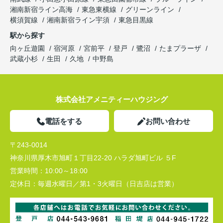
湘南新宿ライン高海
東急東横線
グリーンライン
横須賀線
湘南新宿ライン宇須
東急目黒線
駅から探す
向ヶ丘遊園
宿河原
宮前平
登戸
鷺沼
たまプラーザ
武蔵小杉
生田
久地
中野島
株式会社アメニティーハウジング
電話をする
お問い合わせ
〒243-0014
神奈川県厚木市旭町１丁目22-20 ハラダ旭町ビル ５F
営業時間：
10:00～18:00
定休日：
毎週水曜日／第1・3火曜日（日吉店は営業）