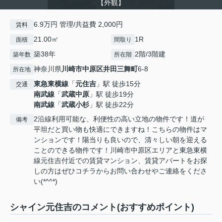
【外観】
6.9万円 管理/共益費 2,000円
賃料
21.00㎡
1R
面積
間取り
築38年
2階/3階建
築年数
所在階
神奈川県
川崎市中原区
井田三舞町
6-8
所在地
東急東横線
「
元住吉
」駅 徒歩15分
交通
南武線
「
武蔵中原
」駅 徒歩19分
南武線
「
武蔵小杉
」駅 徒歩22分
2沿線利用可能な、利便性の高い立地の物件です！道が
備考
平坦だと買い物も快適にできますね！こちらの物件はマ
ンションです！陽当りも良いので、清々しい朝を迎える
ことのできる物件です！川崎市中原区エリアと東急東横
線元住吉付近での賃貸マンション、賃貸アパートをお探
しの方はぜひコチラからお問い合わせやご連絡をくださ
い(*^^*)
シャイン元住吉のコメント(おすすめポイント)