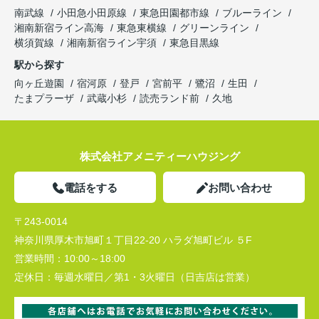
南武線
小田急小田原線
東急田園都市線
ブルーライン
湘南新宿ライン高海
東急東横線
グリーンライン
横須賀線
湘南新宿ライン宇須
東急目黒線
駅から探す
向ヶ丘遊園
宿河原
登戸
宮前平
鷺沼
生田
たまプラーザ
武蔵小杉
読売ランド前
久地
株式会社アメニティーハウジング
電話をする
お問い合わせ
〒243-0014
神奈川県厚木市旭町１丁目22-20 ハラダ旭町ビル ５F
営業時間：
10:00～18:00
定休日：
毎週水曜日／第1・3火曜日（日吉店は営業）