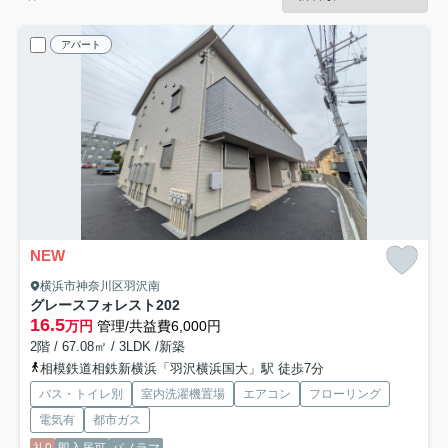
アパート
NEW
横浜市神奈川区羽沢南
グレースフォレスト
202
16.5
万円
管理/共益費6,000円
2階 / 67.08㎡ / 3LDK /新築
相模鉄道相鉄新横浜「羽沢横浜国大」駅 徒歩7分
バス・トイレ別
室内洗濯機置場
エアコン
フローリング
電気有
都市ガス