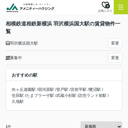
0
お気に入り
相模鉄道相鉄新横浜 羽沢横浜国大駅の賃貸物件一
覧
羽沢横浜国大駅
変更
募集中
変更
おすすめの駅
向ヶ丘遊園駅
/
宿河原駅
/
登戸駅
/
宮前平駅
/
鷺沼駅
/
生田駅
/
たまプラーザ駅
/
武蔵小杉駅
/
読売ランド前駅
/
久地駅
1
件