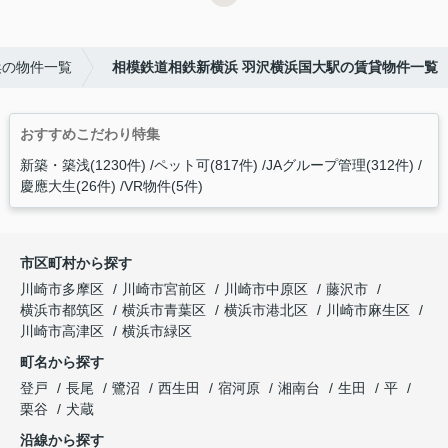
浜の物件一覧
相模鉄道相鉄新横浜 羽沢横浜国大駅の賃貸物件一覧
おすすめこだわり特集
新築・築浅(1230件)
ペット可(817件)
JAグループ管理(312件)
慶應大生(26件)
VR物件(5件)
市区町村から探す
川崎市多摩区
川崎市宮前区
川崎市中原区
藤沢市
横浜市都筑区
横浜市青葉区
横浜市港北区
川崎市麻生区
川崎市高津区
横浜市緑区
町名から探す
登戸
長尾
鷺沼
西生田
宿河原
湘南台
生田
平
栗谷
犬蔵
沿線から探す