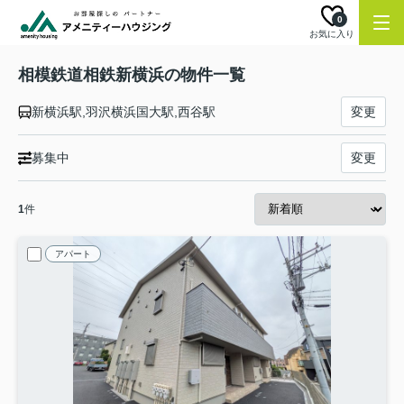
0
お気に入り
相模鉄道相鉄新横浜の物件一覧
新横浜駅,羽沢横浜国大駅,西谷駅
変更
募集中
変更
1
件
アパート