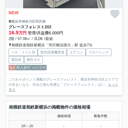
NEW
横浜市神奈川区羽沢南
グレースフォレスト
202
16.5
万円
管理/共益費6,000円
2階 / 67.08㎡ / 3LDK /新築
相模鉄道相鉄新横浜「羽沢横浜国大」駅 徒歩7分
バス・トイレ別
室内洗濯機置場
エアコン
フローリング
電気有
都市ガス
礼0
即入居可
パノラマ
こだわりポイント満載のグレースフォレスト。横浜市神奈川区エリアで
の住まいなら、住み心地も快適な「グレースフォレスト」はい...
もっと
見る
相模鉄道相鉄新横浜の掲載物件の価格相場
価格相場
募集件数
-
-
1R～1K