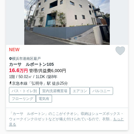
NEW
横浜市港南区最戸
カーサ ルボートン
105
16.6
万円
管理/共益費6,000円
1階 / 50.02㎡ / 1LDK /築8年
京急本線「弘明寺」駅 徒歩25分
バス・トイレ別
室内洗濯機置場
エアコン
バルコニー
フローリング
電気有
「カーサ ルボートン」のここがイチオシ。収納はシューズボックス・
ウォークインクロゼットなどが備え付けられているので、衣類...
もっと
見る