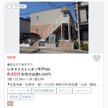
アパート
NEW
横浜市戸塚区平戸
レオネクストシオン平戸
102
8.3
万円
管理/共益費6,500円
1階 / 21.84㎡ / 1K /築12年
京急本線「弘明寺」駅 バス12分 神奈川中央交通「山谷（横浜市戸塚区）」 停歩14分
バス・トイレ別
室内洗濯機置場
エアコン
バルコニー
電気有
駐輪場
敷0