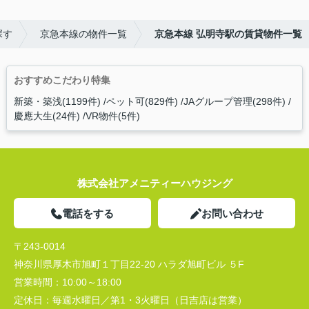
探す
京急本線の物件一覧
京急本線 弘明寺駅の賃貸物件一覧
おすすめこだわり特集
新築・築浅(1199件)
ペット可(829件)
JAグループ管理(298件)
慶應大生(24件)
VR物件(5件)
株式会社アメニティーハウジング
電話をする
お問い合わせ
〒243-0014
神奈川県厚木市旭町１丁目22-20 ハラダ旭町ビル ５F
営業時間：
10:00～18:00
定休日：
毎週水曜日／第1・3火曜日（日吉店は営業）