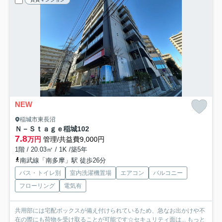
NEW
稲城市東長沼
Ｎ－Ｓｔａｇｅ稲城
102
7.8
万円
管理/共益費9,000円
1階 / 20.03㎡ / 1K /築5年
南武線「南多摩」駅 徒歩26分
バス・トイレ別
室内洗濯機置場
エアコン
バルコニー
フローリング
電気有
共用部には宅配ボックスが備え付けられているため、急なお出かけや不
在の際にも荷物を受け取ることが可能です☆セキュリティ面は...
もっと