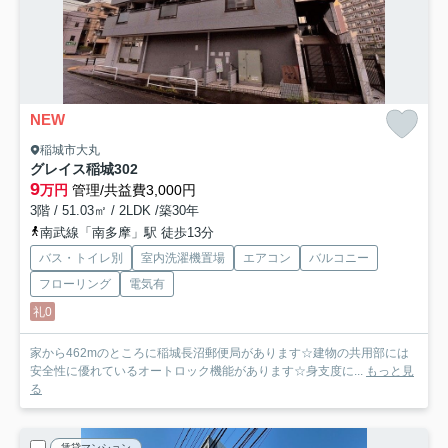
NEW
稲城市大丸
グレイス稲城
302
9
万円
管理/共益費3,000円
3階 / 51.03㎡ / 2LDK /築30年
南武線「南多摩」駅 徒歩13分
バス・トイレ別
室内洗濯機置場
エアコン
バルコニー
フローリング
電気有
礼0
家から462mのところに稲城長沼郵便局があります☆建物の共用部には
安全性に優れているオートロック機能があります☆身支度に...
もっと見
る
賃貸マンション