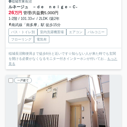
稲城市東長沼
ルネージュ －ｄｅ ｎｅｉｇｅ－Ｃ
-
26
万円
管理/共益費5,000円
1-2階 / 101.33㎡ / 2LDK /築2年
南武線「南多摩」駅 徒歩15分
バス・トイレ別
室内洗濯機置場
エアコン
バルコニー
フローリング
電気有
稲城長沼郵便局まで徒歩6分と近いです☆知らない人が来た時でも玄関
を開ける必要がなくなるモニター付きインターホンが付いてお...
もっと
見る
一戸建て