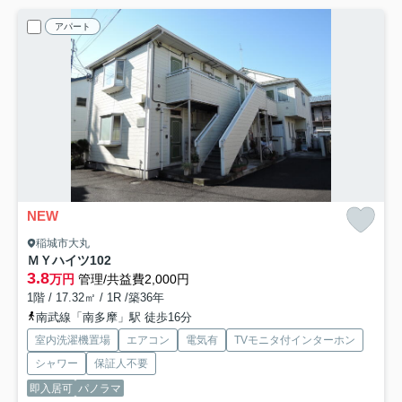
アパート
NEW
稲城市大丸
ＭＹハイツ
102
3.8
万円
管理/共益費2,000円
1階 / 17.32㎡ / 1R /築36年
南武線「南多摩」駅 徒歩16分
室内洗濯機置場
エアコン
電気有
TVモニタ付インターホン
シャワー
保証人不要
即入居可
パノラマ