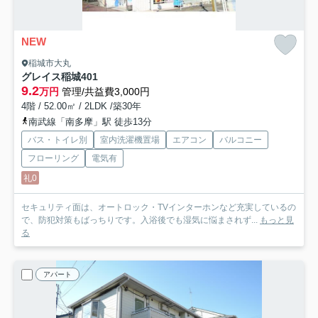
NEW
稲城市大丸
グレイス稲城
401
9.2
万円
管理/共益費3,000円
4階 / 52.00㎡ / 2LDK /築30年
南武線「南多摩」駅 徒歩13分
バス・トイレ別
室内洗濯機置場
エアコン
バルコニー
フローリング
電気有
礼0
セキュリティ面は、オートロック・TVインターホンなど充実しているの
で、防犯対策もばっちりです。入浴後でも湿気に悩まされず...
もっと見
る
アパート