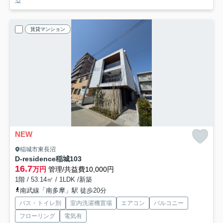
る
賃貸マンション
NEW
稲城市東長沼
D-residence稲城
103
16.7
万円
管理/共益費10,000円
1階 / 53.14㎡ / 1LDK /新築
南武線「南多摩」駅 徒歩20分
バス・トイレ別
室内洗濯機置場
エアコン
バルコニー
フローリング
電気有