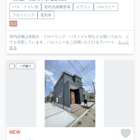
バス・トイレ別
室内洗濯機置場
エアコン
バルコニー
フローリング
電気有
礼0
室内設備は洗面台・フローリング・バストイレ別などが揃っており、と
ても充実しています。バルコニーをご活用いただけるアパート...
もっと
見る
一戸建て
NEW