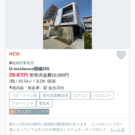
NEW
稲城市東長沼
D-residence稲城
205
26.8
万円
管理/共益費10,000円
2階 / 83.54㎡ / 3LDK /新築
南武線「南多摩」駅 徒歩20分
バス・トイレ別
室内洗濯機置場
エアコン
バルコニー
フローリング
電気有
敷0
即入居可
パノラマ
家から291mの場所に稲城長沼郵便局があります。コンロやシンクが一
体となっていてお手入れが簡単なシステムキッチンが付いて...
もっと見