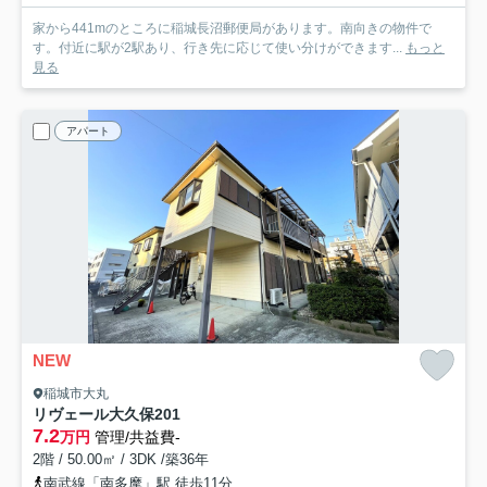
家から441mのところに稲城長沼郵便局があります。南向きの物件で
す。付近に駅が2駅あり、行き先に応じて使い分けができます...
もっと
見る
アパート
NEW
稲城市大丸
リヴェール大久保
201
7.2
万円
管理/共益費-
2階 / 50.00㎡ / 3DK /築36年
南武線「南多摩」駅 徒歩11分