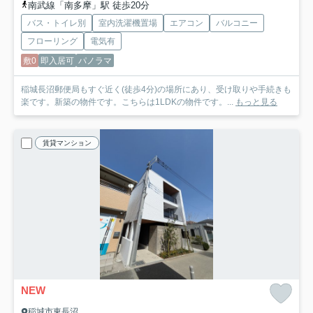
南武線「南多摩」駅 徒歩20分
バス・トイレ別
室内洗濯機置場
エアコン
バルコニー
フローリング
電気有
敷0
即入居可
パノラマ
稲城長沼郵便局もすぐ近く(徒歩4分)の場所にあり、受け取りや手続きも
楽です。新築の物件です。こちらは1LDKの物件です。...
もっと見る
賃貸マンション
NEW
稲城市東長沼