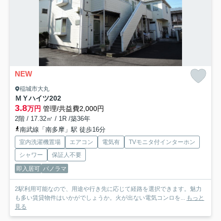
NEW
稲城市大丸
ＭＹハイツ
202
3.8
万円
管理/共益費2,000円
2階 / 17.32㎡ / 1R /築36年
南武線「南多摩」駅 徒歩16分
室内洗濯機置場
エアコン
電気有
TVモニタ付インターホン
シャワー
保証人不要
即入居可
パノラマ
2駅利用可能なので、用途や行き先に応じて経路を選択できます。魅力
も多い賃貸物件はいかがでしょうか。火が出ない電気コンロを...
もっと
見る