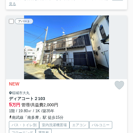
見る
アパート
NEW
稲城市大丸
ディアコート２
103
5
万円
管理/共益費2,000円
1階 / 19.80㎡ / 1K /築35年
南武線「南多摩」駅 徒歩15分
バス・トイレ別
室内洗濯機置場
エアコン
バルコニー
フローリング
電気有