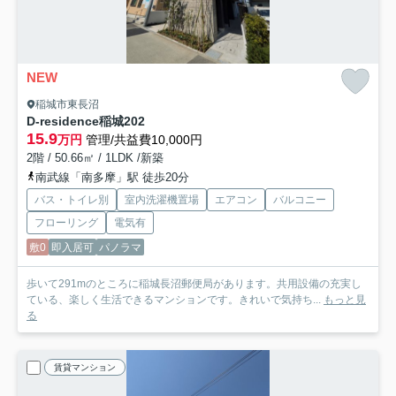
NEW
稲城市東長沼
D-residence稲城
202
15.9
万円
管理/共益費10,000円
2階 / 50.66㎡ / 1LDK /新築
南武線「南多摩」駅 徒歩20分
バス・トイレ別
室内洗濯機置場
エアコン
バルコニー
フローリング
電気有
敷0
即入居可
パノラマ
歩いて291mのところに稲城長沼郵便局があります。共用設備の充実し
ている、楽しく生活できるマンションです。きれいで気持ち...
もっと見
る
賃貸マンション