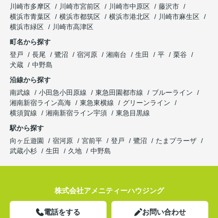
川崎市多摩区
川崎市宮前区
川崎市中原区
藤沢市
横浜市青葉区
横浜市都筑区
横浜市港北区
川崎市麻生区
横浜市緑区
川崎市高津区
町名から探す
登戸
長尾
鷺沼
宿河原
湘南台
生田
平
栗谷
犬蔵
中野島
沿線から探す
南武線
小田急小田原線
東急田園都市線
ブルーライン
湘南新宿ライン高海
東急東横線
グリーンライン
横須賀線
湘南新宿ライン宇須
東急目黒線
駅から探す
向ヶ丘遊園
宿河原
宮前平
登戸
鷺沼
たまプラーザ
武蔵小杉
生田
久地
中野島
株式会社アメニティーハウジング
電話をする
お問い合わせ