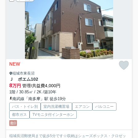
NEW
稲城市東長沼
Ｊ ポエム
102
8
万円
管理/共益費4,000円
1階 / 30.85㎡ / 2K /築10年
南武線「南多摩」駅 徒歩19分
バス・トイレ別
室内洗濯機置場
エアコン
バルコニー
都市ガス
TVモニタ付インターホン
敷0
稲城長沼郵便局まで徒歩5分です☆収納はシューズボックス・クロゼッ