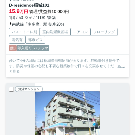
D-residence稲城
101
15.9
万円
管理/共益費10,000円
1階 / 50.73㎡ / 1LDK /新築
南武線「南多摩」駅 徒歩20分
バス・トイレ別
室内洗濯機置場
エアコン
フローリング
電気有
都市ガス
敷0
即入居可
パノラマ
歩いて4分の場所には稲城長沼郵便局があります。駐輪場付き物件で
す。防災や保証の心配も不要な新築物件で日々を充実させてくだ...
もっ
と見る
賃貸マンション