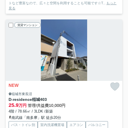
トなど豊富なので、広々と空間を利用することも可能です☆T...
もっと
見る
賃貸マンション
NEW
稲城市東長沼
D-residence稲城
403
25.9
万円
管理/共益費10,000円
4階 / 78.66㎡ / 3LDK /新築
南武線「南多摩」駅 徒歩20分
バス・トイレ別
室内洗濯機置場
エアコン
バルコニー