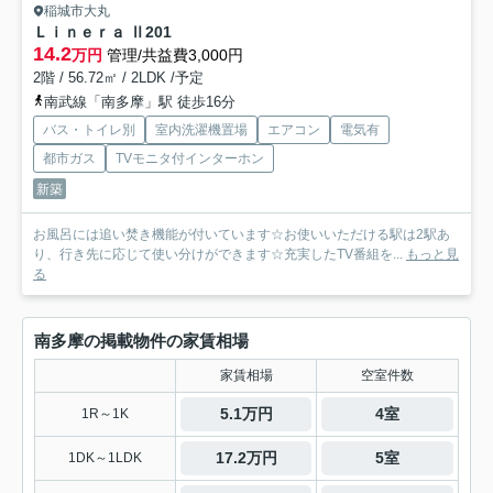
稲城市大丸
Ｌｉｎｅｒａ Ⅱ
201
14.2
万円
管理/共益費3,000円
2階 / 56.72㎡ / 2LDK /予定
南武線「南多摩」駅 徒歩16分
バス・トイレ別
室内洗濯機置場
エアコン
電気有
都市ガス
TVモニタ付インターホン
新築
お風呂には追い焚き機能が付いています☆お使いいただける駅は2駅あ
り、行き先に応じて使い分けができます☆充実したTV番組を...
もっと見
る
南多摩の掲載物件の家賃相場
家賃相場
空室件数
5.1万円
4室
1R～1K
17.2万円
5室
1DK～1LDK