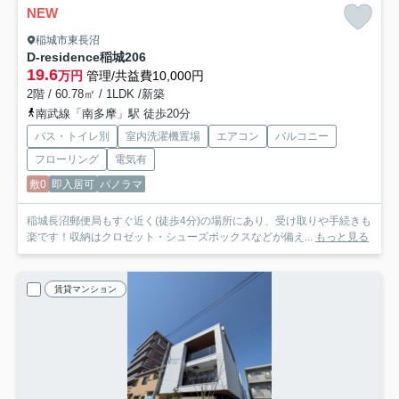
NEW
稲城市東長沼
D-residence稲城
206
19.6
万円
管理/共益費10,000円
2階 / 60.78㎡ / 1LDK /新築
南武線「南多摩」駅 徒歩20分
バス・トイレ別
室内洗濯機置場
エアコン
バルコニー
フローリング
電気有
敷0
即入居可
パノラマ
稲城長沼郵便局もすぐ近く(徒歩4分)の場所にあり、受け取りや手続きも
楽です！収納はクロゼット・シューズボックスなどが備え...
もっと見る
賃貸マンション