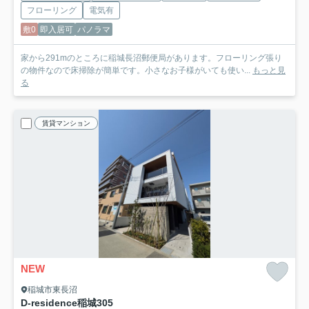
フローリング
電気有
敷0
即入居可
パノラマ
家から291mのところに稲城長沼郵便局があります。フローリング張り
の物件なので床掃除が簡単です。小さなお子様がいても使い...
もっと見
る
賃貸マンション
NEW
稲城市東長沼
D-residence稲城
305