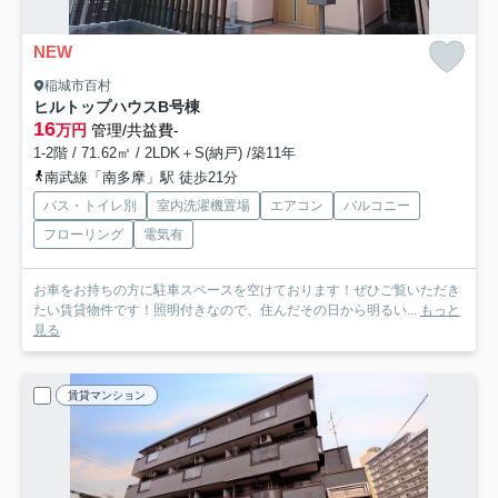
NEW
稲城市百村
ヒルトップハウス
B号棟
16
万円
管理/共益費-
1-2階 / 71.62㎡ / 2LDK＋S(納戸) /築11年
南武線「南多摩」駅 徒歩21分
バス・トイレ別
室内洗濯機置場
エアコン
バルコニー
フローリング
電気有
お車をお持ちの方に駐車スペースを空けております！ぜひご覧いただき
たい賃貸物件です！照明付きなので、住んだその日から明るい...
もっと
見る
賃貸マンション