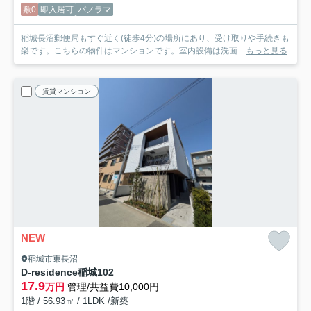
敷0
即入居可
パノラマ
稲城長沼郵便局もすぐ近く(徒歩4分)の場所にあり、受け取りや手続きも
楽です。こちらの物件はマンションです。室内設備は洗面...
もっと見る
賃貸マンション
NEW
稲城市東長沼
D-residence稲城
102
17.9
万円
管理/共益費10,000円
1階 / 56.93㎡ / 1LDK /新築