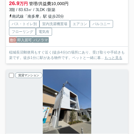
26.9
万円
管理/共益費10,000円
3階 / 83.63㎡ / 3LDK /新築
南武線「南多摩」駅 徒歩20分
バス・トイレ別
室内洗濯機置場
エアコン
バルコニー
フローリング
電気有
敷0
即入居可
パノラマ
稲城長沼郵便局もすぐ近く(徒歩4分)の場所にあり、受け取りや手続きも
楽です。徒歩1分に駅がある物件です。ペットと一緒に暮...
もっと見る
賃貸マンション