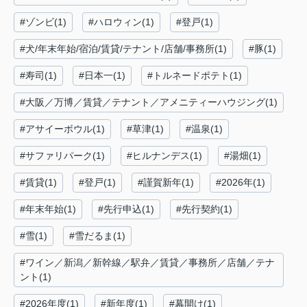
#ゾンビ(1)
#ハロウィン(1)
#登戸(1)
#犬/年末年始/宿泊/賃貸/テナント/店舗/事務所(1)
#豚(1)
#寿司(1)
#日本一(1)
#トルネードポテト(1)
#大阪／万博／賃貸／テナント／アメニティーハウジング(1)
#アサイーボウル(1)
#草津(1)
#温泉(1)
#サファリパーク(1)
#ヒルナンデス(1)
#湯畑(1)
#賃貸(1)
#登戸(1)
#謹賀新年(1)
#2026年(1)
#年末年始(1)
#先行申込(1)
#先行契約(1)
#雪(1)
#雪だるま(1)
#ワイン／新潟／新幹線／駅弁／賃貸／事務所／店舗／テナ
ント(1)
#2026年度(1)
#新年度(1)
#幕開け(1)