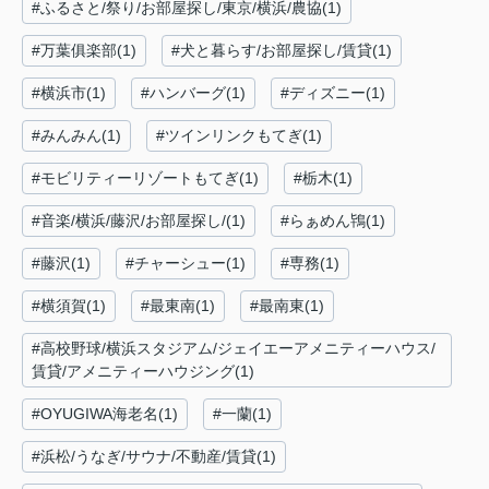
#ふるさと/祭り/お部屋探し/東京/横浜/農協(1)
#万葉俱楽部(1)
#犬と暮らす/お部屋探し/賃貸(1)
#横浜市(1)
#ハンバーグ(1)
#ディズニー(1)
#みんみん(1)
#ツインリンクもてぎ(1)
#モビリティーリゾートもてぎ(1)
#栃木(1)
#音楽/横浜/藤沢/お部屋探し/(1)
#らぁめん鴇(1)
#藤沢(1)
#チャーシュー(1)
#専務(1)
#横須賀(1)
#最東南(1)
#最南東(1)
#高校野球/横浜スタジアム/ジェイエーアメニティーハウス/
賃貸/アメニティーハウジング(1)
#OYUGIWA海老名(1)
#一蘭(1)
#浜松/うなぎ/サウナ/不動産/賃貸(1)