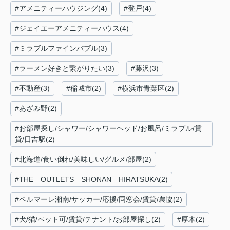
#アメニティーハウジング(4)
#登戸(4)
#ジェイエーアメニティーハウス(4)
#ミラブルファインバブル(3)
#ラーメン好きと繋がりたい(3)
#藤沢(3)
#不動産(3)
#稲城市(2)
#横浜市青葉区(2)
#あざみ野(2)
#お部屋探し/シャワー/シャワーヘッド/お風呂/ミラブル/賃
貸/日吉駅(2)
#北海道/食い倒れ/美味しい/グルメ/部屋(2)
#THE OUTLETS SHONAN HIRATSUKA(2)
#ベルマーレ湘南/サッカー/応援/同窓会/賃貸/農協(2)
#犬/猫/ペット可/賃貸/テナント/お部屋探し(2)
#厚木(2)