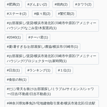
#肥満(2)
#ざんまい(2)
#焼肉(2)
#タワラ(2)
#ステーキ(2)
#叙々苑(2)
#繁忙期(2)
#お部屋探し/賃貸/横浜市港北区/川崎市中原区/アメニティー
ハウジング/なごみ堂/木梨憲武(1)
#2040(1)
#チーバ君(1)
#夏/暑すぎる/お部屋探し/農協/横浜市/川崎市(1)
#お部屋探し/賃貸/横浜市港北区/川崎市中原区/アメニティー
ハウジング/プロジェクター/お家時間(1)
#日吉(1)
#ランキング(1)
#１位(1)
#食欲の秋(1)
#だに/青天を衝け/お部屋探し/ミラブル/サイエンス/シャワ
ー/日吉/不動産/日吉不動産(1)
#神奈川県知事免許/宅地建物取引業者/横浜市港北区/日吉駅