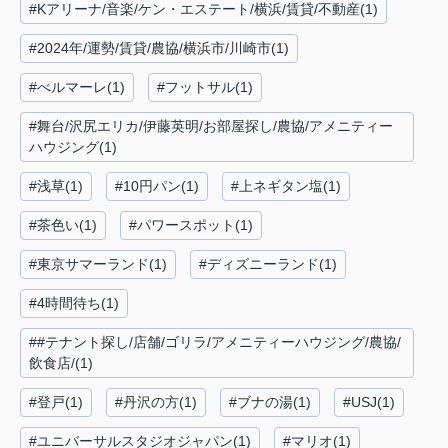
#Kアリーナ/音楽/ケン・エステート/横浜/賃貸/不動産(1)
#2024年/運勢/賃貸/農協/横浜市/川崎市(1)
#べルマーレ(1)
#フットサル(1)
#舞台/沢尻エリカ/伊藤英明/お部屋探し/農協/アメニティー
ハウジング(1)
#浅草(1)
#10円パン(1)
#上ネギタン塩(1)
#茶色い(1)
#パワースポット(1)
#東京サマーランド(1)
#ディズニーランド(1)
#4時間待ち(1)
##テナント探し/店舗/ゴリラ/アメニティーハウジング/農協/
飲食店/(1)
#登戸(1)
#丹沢の方(1)
#ブナの湯(1)
#USJ(1)
#ユニバーサルスタジオジャパン(1)
#マリオ(1)