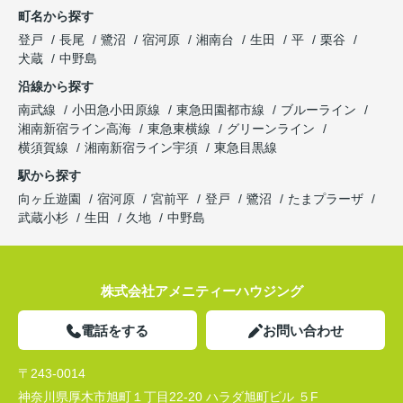
町名から探す
登戸
長尾
鷺沼
宿河原
湘南台
生田
平
栗谷
犬蔵
中野島
沿線から探す
南武線
小田急小田原線
東急田園都市線
ブルーライン
湘南新宿ライン高海
東急東横線
グリーンライン
横須賀線
湘南新宿ライン宇須
東急目黒線
駅から探す
向ヶ丘遊園
宿河原
宮前平
登戸
鷺沼
たまプラーザ
武蔵小杉
生田
久地
中野島
株式会社アメニティーハウジング
電話をする
お問い合わせ
〒243-0014
神奈川県厚木市旭町１丁目22-20 ハラダ旭町ビル ５F