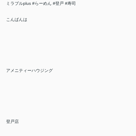
ミラブルplus
#らーめん
#登戸
#寿司
こんばんは
アメニティーハウジング
登戸店