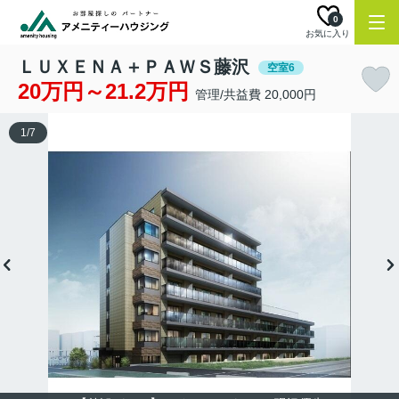
0
お気に入り
ＬＵＸＥＮＡ＋ＰＡＷＳ藤沢
空室6
20万円～21.2万円
管理/共益費 20,000円
1
/
7