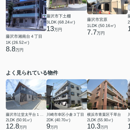
藤沢市下土棚
藤沢市宮原
3LDK (68.24㎡)
2
1LDK (50.16㎡)
13
万円
7.7
万円
藤沢市湘南台４丁目
1K (26.52㎡)
8.8
万円
よく見られている物件
藤沢市辻堂太平台１丁目
川崎市幸区小倉３丁目
横浜市青葉区千草台
2LDK (50.91㎡)
2DK (40.70㎡)
2LDK (55.90㎡)
3
12.8
9
10.3
万円
万円
万円