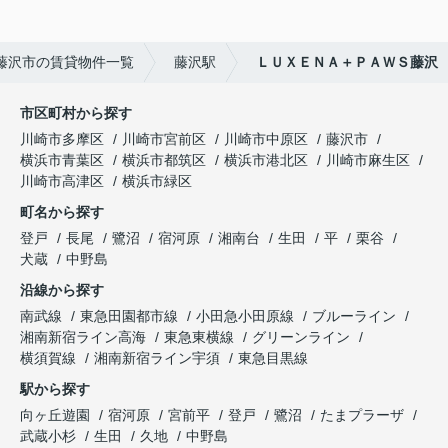
藤沢市の賃貸物件一覧
藤沢駅
ＬＵＸＥＮＡ＋ＰＡＷＳ藤沢
市区町村から探す
川崎市多摩区
川崎市宮前区
川崎市中原区
藤沢市
横浜市青葉区
横浜市都筑区
横浜市港北区
川崎市麻生区
川崎市高津区
横浜市緑区
町名から探す
登戸
長尾
鷺沼
宿河原
湘南台
生田
平
栗谷
犬蔵
中野島
沿線から探す
南武線
東急田園都市線
小田急小田原線
ブルーライン
湘南新宿ライン高海
東急東横線
グリーンライン
横須賀線
湘南新宿ライン宇須
東急目黒線
駅から探す
向ヶ丘遊園
宿河原
宮前平
登戸
鷺沼
たまプラーザ
武蔵小杉
生田
久地
中野島