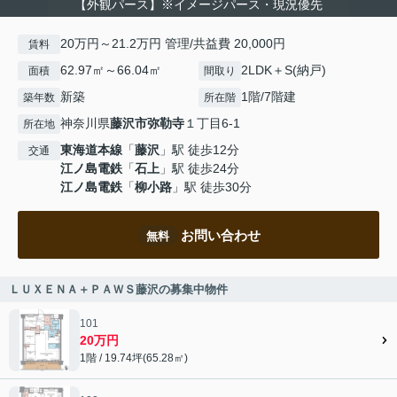
【外観パース】※イメージパース・現況優先
20万円～21.2万円 管理/共益費 20,000円
賃料
62.97㎡～66.04㎡
2LDK＋S(納戸)
面積
間取り
新築
1階/7階建
築年数
所在階
神奈川県
藤沢市
弥勒寺
１丁目6-1
所在地
東海道本線
「
藤沢
」駅 徒歩12分
交通
江ノ島電鉄
「
石上
」駅 徒歩24分
江ノ島電鉄
「
柳小路
」駅 徒歩30分
お問い合わせ
無料
ＬＵＸＥＮＡ＋ＰＡＷＳ藤沢の募集中物件
101
20万円
1階 / 19.74坪(65.28㎡)