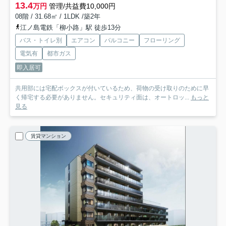
13.4
万円
管理/共益費10,000円
08階 / 31.68㎡ / 1LDK /築2年
江ノ島電鉄「柳小路」駅 徒歩13分
バス・トイレ別
エアコン
バルコニー
フローリング
電気有
都市ガス
即入居可
共用部には宅配ボックスが付いているため、荷物の受け取りのために早
く帰宅する必要がありません。セキュリティ面は、オートロッ...
もっと
見る
賃貸マンション