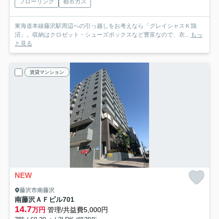
フローリング
都市ガス
東海道本線藤沢駅周辺への引っ越しをお考えなら「グレイシャスＫ鵠
沼」。収納はクロゼット・シューズボックスなど豊富なので、衣...
もっ
と見る
賃貸マンション
NEW
藤沢市南藤沢
南藤沢ＡＦビル
701
14.7
万円
管理/共益費5,000円