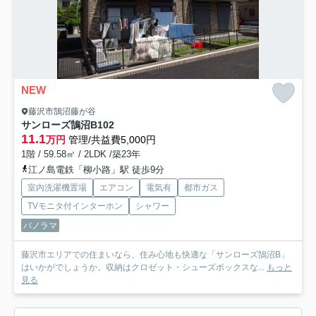
NEW
藤沢市鵠沼藤が谷
サンローズ鵠沼B
102
11.1
万円
管理/共益費5,000円
1階 / 59.58㎡ / 2LDK /築23年
江ノ島電鉄「柳小路」駅 徒歩9分
室内洗濯機置場
エアコン
電気有
都市ガス
TVモニタ付インターホン
シャワー
パノラマ
藤沢市エリアでの住まいなら、住み心地も快適な「サンローズ鵠沼B」
はいかがでしょうか。収納はクロゼット・シューズボックスな...
もっと
見る