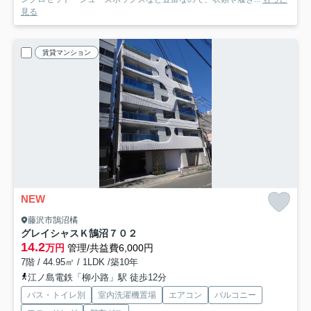
見る
賃貸マンション
NEW
藤沢市鵠沼橘
グレイシャスＫ鵠沼
７０２
14.2
万円
管理/共益費6,000円
7階 / 44.95㎡ / 1LDK /築10年
江ノ島電鉄「柳小路」駅 徒歩12分
バス・トイレ別
室内洗濯機置場
エアコン
バルコニー