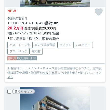
NEW
藤沢市弥勒寺
ＬＵＸＥＮＡ＋ＰＡＷＳ藤沢
102
20.2
万円
管理/共益費20,000円
1階 / 62.97㎡ / 2LDK＋S(納戸) /新築
江ノ島電鉄「柳小路」駅 徒歩30分
バス・トイレ別
室内洗濯機置場
エアコン
バルコニー
フローリング
電気有
敷礼0
即入居可
新築
新着情報：ＬＵＸＥＮＡ＋ＰＡＷＳ藤沢の空室情報ならコチラ。室内設
備は浴室乾燥機・洗面所独立など充実した設備を備え付けてい...
もっと
見る
賃貸マンション