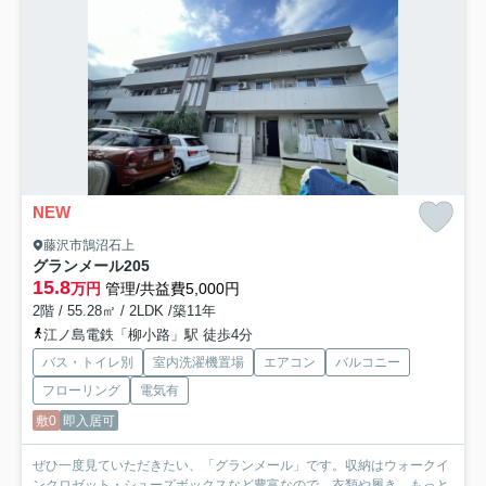
NEW
藤沢市鵠沼石上
グランメール
205
15.8
万円
管理/共益費5,000円
2階 / 55.28㎡ / 2LDK /築11年
江ノ島電鉄「柳小路」駅 徒歩4分
バス・トイレ別
室内洗濯機置場
エアコン
バルコニー
フローリング
電気有
敷0
即入居可
ぜひ一度見ていただきたい、「グランメール」です。収納はウォークイ
ンクロゼット・シューズボックスなど豊富なので、衣類や履き...
もっと