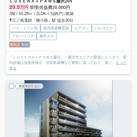
ＬＵＸＥＮＡ＋ＰＡＷＳ藤沢
204
20.5
万円
管理/共益費20,000円
2階 / 65.28㎡ / 2LDK＋S(納戸) /新築
江ノ島電鉄「柳小路」駅 徒歩30分
バス・トイレ別
室内洗濯機置場
エアコン
バルコニー
フローリング
都市ガス
敷礼0
新築
「ＬＵＸＥＮＡ＋ＰＡＷＳ藤沢」：藤沢市エリアの新居にピッタリ。室
内設備は洗面所独立・浴室乾燥機など豊富に揃っており、過ご...
もっと
見る
賃貸マンション