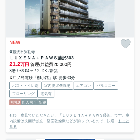
NEW
藤沢市弥勒寺
ＬＵＸＥＮＡ＋ＰＡＷＳ藤沢
303
21.2
万円
管理/共益費20,000円
3階 / 66.04㎡ / 2LDK /新築
江ノ島電鉄「柳小路」駅 徒歩30分
バス・トイレ別
室内洗濯機置場
エアコン
バルコニー
フローリング
電気有
敷礼0
即入居可
新築
ぜひ一度見ていただきたい、「ＬＵＸＥＮＡ＋ＰＡＷＳ藤沢」です。室
内設備は洗面所独立・浴室乾燥機などが揃っているので、快適...
もっと
見る