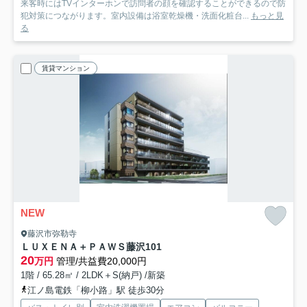
来客時にはTVインターホンで訪問者の顔を確認することができるので防
犯対策につながります。室内設備は浴室乾燥機・洗面化粧台...
もっと見
る
賃貸マンション
NEW
藤沢市弥勒寺
ＬＵＸＥＮＡ＋ＰＡＷＳ藤沢
101
20
万円
管理/共益費20,000円
1階 / 65.28㎡ / 2LDK＋S(納戸) /新築
江ノ島電鉄「柳小路」駅 徒歩30分