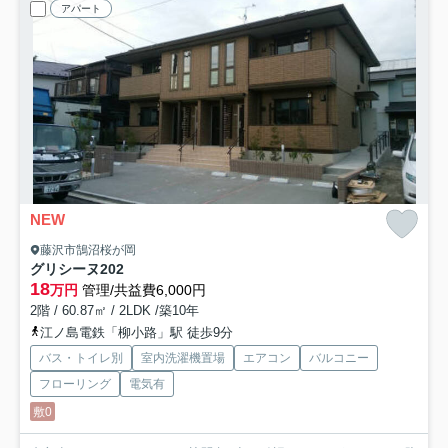
アパート
NEW
藤沢市鵠沼桜が岡
グリシーヌ
202
18
万円
管理/共益費6,000円
2階 / 60.87㎡ / 2LDK /築10年
江ノ島電鉄「柳小路」駅 徒歩9分
バス・トイレ別
室内洗濯機置場
エアコン
バルコニー
フローリング
電気有
敷0