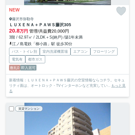
NEW
藤沢市弥勒寺
ＬＵＸＥＮＡ＋ＰＡＷＳ藤沢
305
20.8
万円
管理/共益費20,000円
3階 / 62.97㎡ / 2LDK＋S(納戸) /築1年未満
江ノ島電鉄「柳小路」駅 徒歩30分
バス・トイレ別
室内洗濯機置場
エアコン
フローリング
電気有
都市ガス
敷礼0
即入居可
新着情報：ＬＵＸＥＮＡ＋ＰＡＷＳ藤沢の空室情報ならコチラ。セキュ
リティ面は、オートロック・TVインターホンなど充実してい...
もっと見
る
賃貸マンション