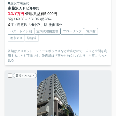
藤沢市南藤沢
南藤沢ＡＦビル
805
14.7
万円
管理/共益費5,000円
8階 / 69.30㎡ / 3LDK /築28年
江ノ島電鉄「柳小路」駅 徒歩18分
バス・トイレ別
室内洗濯機置場
フローリング
電気有
都市ガス
駐輪場
収納はクロゼット・シューズボックスなど豊富なので、広々と空間を利
用することも可能です。洗面所は浴室から独立しており、浴室...
もっと
見る
賃貸マンション