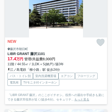
NEW
藤沢市朝日町
LIBR GRANT 藤沢
1101
17.4
万円
管理/共益費8,000円
11階 / 44.55㎡ / 1LDK＋S(納戸) /築3年
江ノ島電鉄「柳小路」駅 徒歩24分
バス・トイレ別
室内洗濯機置場
エアコン
フローリング
電気有
TVモニタ付インターホン
「LIBR GRANT 藤沢」のここがイチオシ。役所への届出や手続きも楽に
できる藤沢市役所が近く(徒歩4分)。セキュリテ...
もっと見る