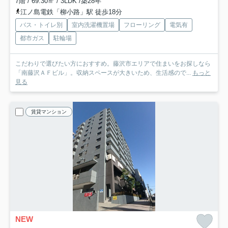
7階 / 69.30㎡ / 3LDK /築28年
江ノ島電鉄「柳小路」駅 徒歩18分
バス・トイレ別
室内洗濯機置場
フローリング
電気有
都市ガス
駐輪場
こだわりで選びたい方におすすめ。藤沢市エリアで住まいをお探しなら
「南藤沢ＡＦビル」。収納スペースが大きいため、生活感ので...
もっと
見る
賃貸マンション
NEW