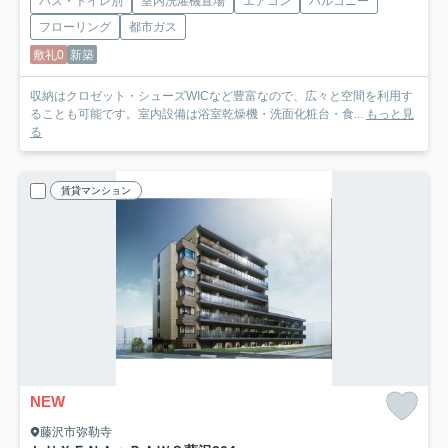
バス・トイレ別
室内洗濯機置場
エアコン
バルコニー
フローリング
都市ガス
敷礼0
新築
収納はクロゼット・シューズWICなど豊富なので、広々と空間を利用す
ることも可能です。室内設備は浴室乾燥機・洗面化粧台・食...
もっと見
る
賃貸マンション
NEW
藤沢市弥勒寺