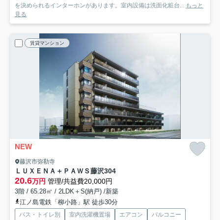
を決められるインターホンがあります。室内設備は洗面化粧台...
もっと
見る
賃貸マンション
NEW
藤沢市弥勒寺
ＬＵＸＥＮＡ＋ＰＡＷＳ藤沢
304
20.6
万円
管理/共益費20,000円
3階 / 65.28㎡ / 2LDK＋S(納戸) /新築
江ノ島電鉄「柳小路」駅 徒歩30分
バス・トイレ別
室内洗濯機置場
エアコン
バルコニー