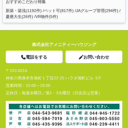
おすすめこだわり特集
新築・築浅(1192件)
ペット可(817件)
JAグループ管理(294件)
慶應大生(26件)
VR物件(5件)
株式会社アメニティーハウジング
電話をする
お問い合わせ
〒243-0014
神奈川県厚木市旭町１丁目22-20 ハラダ旭町ビル ５F
営業時間：
10:00～18:00
定休日：
毎週水曜日／第1・3火曜日（日吉店は営業）