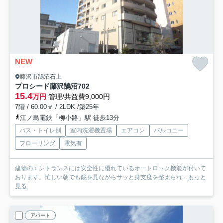
NEW
藤沢市鵠沼石上
プロシード藤沢鵠沼
702
15.4
万円
管理/共益費9,000円
7階 / 60.00㎡ / 2LDK /築25年
江ノ島電鉄「柳小路」駅 徒歩13分
バス・トイレ別
室内洗濯機置場
エアコン
バルコニー
フローリング
電気有
建物のエントランスには安全性に優れているオートロック機能が付いて
おります。忙しい朝でも鏡を見ながらサッと身支度を整えられ...
もっと
見る
アパート