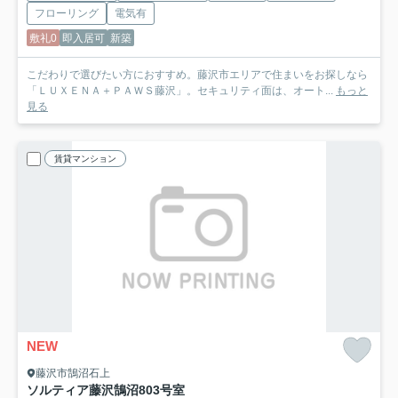
フローリング
電気有
敷礼0
即入居可
新築
こだわりで選びたい方におすすめ。藤沢市エリアで住まいをお探しなら
「ＬＵＸＥＮＡ＋ＰＡＷＳ藤沢」。セキュリティ面は、オート...
もっと
見る
賃貸マンション
NEW
藤沢市鵠沼石上
ソルティア藤沢鵠沼
803号室