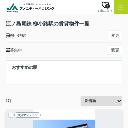
0
お気に入り
江ノ島電鉄 柳小路駅の賃貸物件一覧
柳小路駅
変更
募集中
変更
おすすめの駅
17
件
賃貸マンション