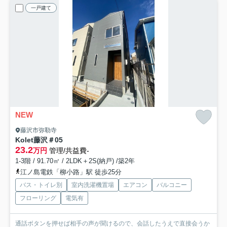
一戸建て
NEW
藤沢市弥勒寺
Kolet藤沢
＃05
23.2
万円
管理/共益費-
1-3階 / 91.70㎡ / 2LDK＋2S(納戸) /築2年
江ノ島電鉄「柳小路」駅 徒歩25分
バス・トイレ別
室内洗濯機置場
エアコン
バルコニー
フローリング
電気有
通話ボタンを押せば相手の声が聞けるので、会話したうえで直接会うか