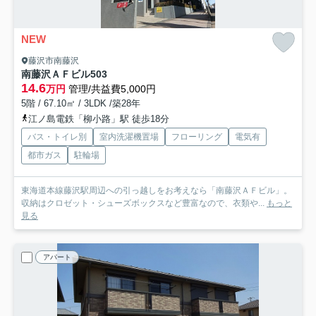
NEW
藤沢市南藤沢
南藤沢ＡＦビル
503
14.6
万円
管理/共益費5,000円
5階 / 67.10㎡ / 3LDK /築28年
江ノ島電鉄「柳小路」駅 徒歩18分
バス・トイレ別
室内洗濯機置場
フローリング
電気有
都市ガス
駐輪場
東海道本線藤沢駅周辺への引っ越しをお考えなら「南藤沢ＡＦビル」。
収納はクロゼット・シューズボックスなど豊富なので、衣類や...
もっと
見る
アパート