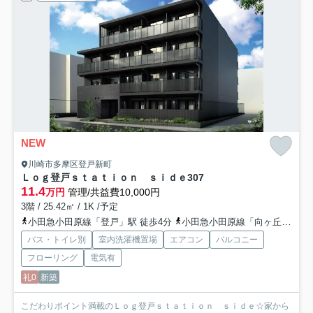
NEW
川崎市多摩区登戸新町
Ｌｏｇ登戸ｓｔａｔｉｏｎ ｓｉｄｅ
307
11.4
万円
管理/共益費10,000円
3階 / 25.42㎡ / 1K /予定
小田急小田原線「登戸」駅 徒歩4分
小田急小田原線「向ヶ丘遊園」駅 徒歩11分
バス・トイレ別
室内洗濯機置場
エアコン
バルコニー
フローリング
電気有
礼0
新築
こだわりポイント満載のＬｏｇ登戸ｓｔａｔｉｏｎ ｓｉｄｅ☆家から