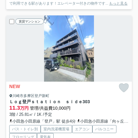
で利用できる駅があります！エレベーター付きの物件です...
もっと見る
賃貸マンション
NEW
川崎市多摩区登戸新町
Ｌｏｇ登戸ｓｔａｔｉｏｎ ｓｉｄｅ
303
11.3
万円
管理/共益費10,000円
3階 / 25.81㎡ / 1K /予定
小田急小田原線「登戸」駅 徒歩4分
小田急小田原線「向ヶ丘遊園」駅 徒歩11分
バス・トイレ別
室内洗濯機置場
エアコン
バルコニー
フローリング
電気有