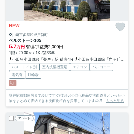
NEW
川崎市多摩区登戸新町
ベルストーン
105
5.7
万円
管理/共益費2,000円
1階 / 20.30㎡ / 1K /築33年
小田急小田原線「登戸」駅 徒歩4分
小田急小田原線「向ヶ丘遊園」駅 徒歩11分
バス・トイレ別
室内洗濯機置場
エアコン
バルコニー
電気有
駐輪場
礼0
登戸駅前郵便局まで歩いてすぐ(徒歩5分)◎化粧品や洗面道具といった小
物をまとめて収納できる洗面化粧台を採用しています◎収...
もっと見る
アパート