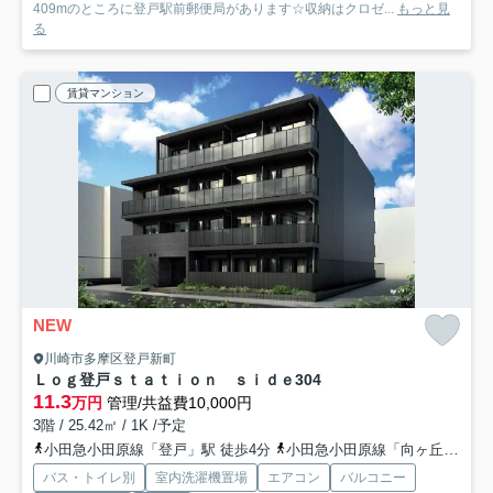
409mのところに登戸駅前郵便局があります☆収納はクロゼ...
もっと見
る
賃貸マンション
NEW
川崎市多摩区登戸新町
Ｌｏｇ登戸ｓｔａｔｉｏｎ ｓｉｄｅ
304
11.3
万円
管理/共益費10,000円
3階 / 25.42㎡ / 1K /予定
小田急小田原線「登戸」駅 徒歩4分
小田急小田原線「向ヶ丘遊園」駅 徒歩11分
バス・トイレ別
室内洗濯機置場
エアコン
バルコニー