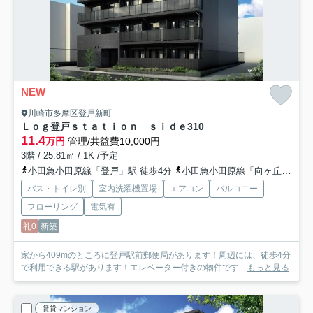
NEW
川崎市多摩区登戸新町
Ｌｏｇ登戸ｓｔａｔｉｏｎ ｓｉｄｅ
310
11.4
万円
管理/共益費10,000円
3階 / 25.81㎡ / 1K /予定
小田急小田原線「登戸」駅 徒歩4分
小田急小田原線「向ヶ丘遊園」駅 徒歩11分
バス・トイレ別
室内洗濯機置場
エアコン
バルコニー
フローリング
電気有
礼0
新築
家から409mのところに登戸駅前郵便局があります！周辺には、徒歩4分
で利用できる駅があります！エレベーター付きの物件です...
もっと見る
賃貸マンション