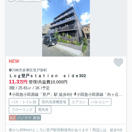
NEW
川崎市多摩区登戸新町
Ｌｏｇ登戸ｓｔａｔｉｏｎ ｓｉｄｅ
302
11.3
万円
管理/共益費10,000円
3階 / 25.81㎡ / 1K /予定
小田急小田原線「登戸」駅 徒歩4分
小田急小田原線「向ヶ丘遊園」駅 徒歩11分
バス・トイレ別
室内洗濯機置場
エアコン
バルコニー
フローリング
電気有
礼0
パノラマ
新築
家から409mのところに登戸駅前郵便局があります！周辺には、徒歩4分