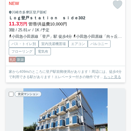
NEW
川崎市多摩区登戸新町
Ｌｏｇ登戸ｓｔａｔｉｏｎ ｓｉｄｅ
302
11.3
万円
管理/共益費10,000円
3階 / 25.81㎡ / 1K /予定
小田急小田原線「登戸」駅 徒歩4分
小田急小田原線「向ヶ丘遊園」駅 徒歩11分
バス・トイレ別
室内洗濯機置場
エアコン
バルコニー
フローリング
電気有
礼0
新築
家から409mのところに登戸駅前郵便局があります！周辺には、徒歩4分
で利用できる駅があります！エレベーター付きの物件です...
もっと見る
賃貸マンション