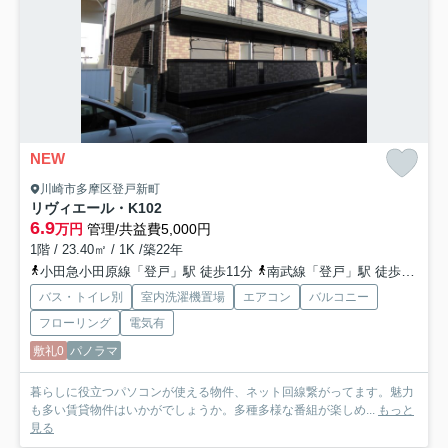
NEW
川崎市多摩区登戸新町
リヴィエール・K
102
6.9
万円
管理/共益費5,000円
1階 / 23.40㎡ / 1K /築22年
小田急小田原線「登戸」駅 徒歩11分
南武線「登戸」駅 徒歩11分
バス・トイレ別
室内洗濯機置場
エアコン
バルコニー
フローリング
電気有
敷礼0
パノラマ
暮らしに役立つパソコンが使える物件、ネット回線繋がってます。魅力
も多い賃貸物件はいかがでしょうか。多種多様な番組が楽しめ...
もっと
見る