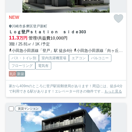
NEW
川崎市多摩区登戸新町
Ｌｏｇ登戸ｓｔａｔｉｏｎ ｓｉｄｅ
303
11.3
万円
管理/共益費10,000円
3階 / 25.81㎡ / 1K /予定
小田急小田原線「登戸」駅 徒歩4分
小田急小田原線「向ヶ丘遊園」駅 徒歩11分
バス・トイレ別
室内洗濯機置場
エアコン
バルコニー
フローリング
電気有
礼0
新築
家から409mのところに登戸駅前郵便局があります！周辺には、徒歩4分
で利用できる駅があります！エレベーター付きの物件です...
もっと見る
賃貸マンション