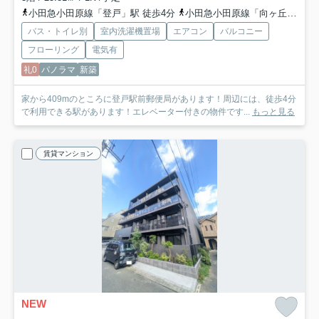
小田急小田原線「登戸」駅 徒歩4分
小田急小田原線「向ヶ丘遊園」駅 徒歩11分
バス・トイレ別
室内洗濯機置場
エアコン
バルコニー
フローリング
電気有
礼0
パノラマ
新築
家から409mのところに登戸駅前郵便局があります！周辺には、徒歩4分
で利用できる駅があります！エレベーター付きの物件です...
もっと見る
賃貸マンション
NEW