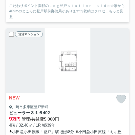
こだわりポイント満載のＬｏｇ登戸ｓｔａｔｉｏｎ ｓｉｄｅ☆家から
409mのところに登戸駅前郵便局があります☆収納はクロゼ...
もっと見
る
賃貸マンション
NEW
川崎市多摩区登戸新町
ビューラー３１６
402
9
万円
管理/共益費5,000円
4階 / 32.40㎡ / 1R /築39年
小田急小田原線「登戸」駅 徒歩8分
小田急小田原線「向ヶ丘遊園」駅 徒歩12分