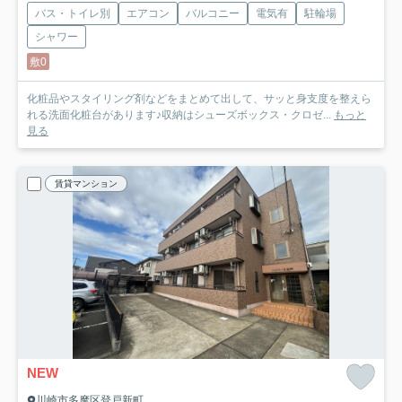
バス・トイレ別
エアコン
バルコニー
電気有
駐輪場
シャワー
敷0
化粧品やスタイリング剤などをまとめて出して、サッと身支度を整えら
れる洗面化粧台があります♪収納はシューズボックス・クロゼ...
もっと
見る
賃貸マンション
NEW
川崎市多摩区登戸新町