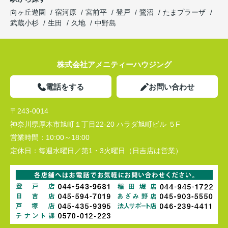
向ヶ丘遊園
宿河原
宮前平
登戸
鷺沼
たまプラーザ
武蔵小杉
生田
久地
中野島
株式会社アメニティーハウジング
電話をする
お問い合わせ
〒243-0014
神奈川県厚木市旭町１丁目22-20 ハラダ旭町ビル ５F
営業時間：
10:00～18:00
定休日：
毎週水曜日／第1・3火曜日（日吉店は営業）