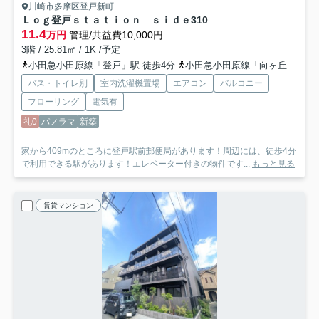
川崎市多摩区登戸新町
Ｌｏｇ登戸ｓｔａｔｉｏｎ ｓｉｄｅ
310
11.4
万円
管理/共益費10,000円
3階 / 25.81㎡ / 1K /予定
小田急小田原線「登戸」駅 徒歩4分
小田急小田原線「向ヶ丘遊園」駅 徒歩11分
バス・トイレ別
室内洗濯機置場
エアコン
バルコニー
フローリング
電気有
礼0
パノラマ
新築
家から409mのところに登戸駅前郵便局があります！周辺には、徒歩4分
で利用できる駅があります！エレベーター付きの物件です...
もっと見る
賃貸マンション