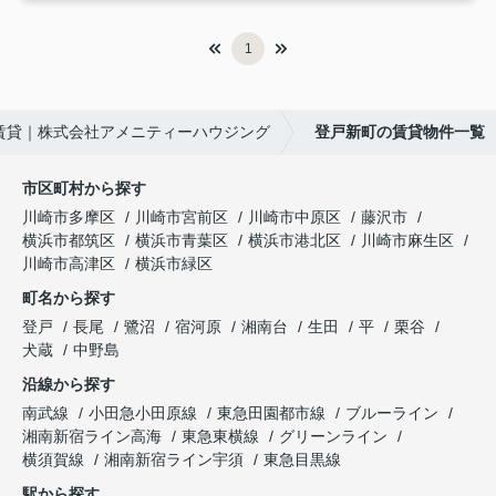
1
賃貸｜株式会社アメニティーハウジング
登戸新町の賃貸物件一覧
市区町村から探す
川崎市多摩区
川崎市宮前区
川崎市中原区
藤沢市
横浜市都筑区
横浜市青葉区
横浜市港北区
川崎市麻生区
川崎市高津区
横浜市緑区
町名から探す
登戸
長尾
鷺沼
宿河原
湘南台
生田
平
栗谷
犬蔵
中野島
沿線から探す
南武線
小田急小田原線
東急田園都市線
ブルーライン
湘南新宿ライン高海
東急東横線
グリーンライン
横須賀線
湘南新宿ライン宇須
東急目黒線
駅から探す