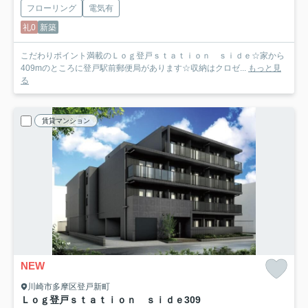
フローリング
電気有
礼0
新築
こだわりポイント満載のＬｏｇ登戸ｓｔａｔｉｏｎ ｓｉｄｅ☆家から
409mのところに登戸駅前郵便局があります☆収納はクロゼ...
もっと見
る
賃貸マンション
NEW
川崎市多摩区登戸新町
Ｌｏｇ登戸ｓｔａｔｉｏｎ ｓｉｄｅ
309