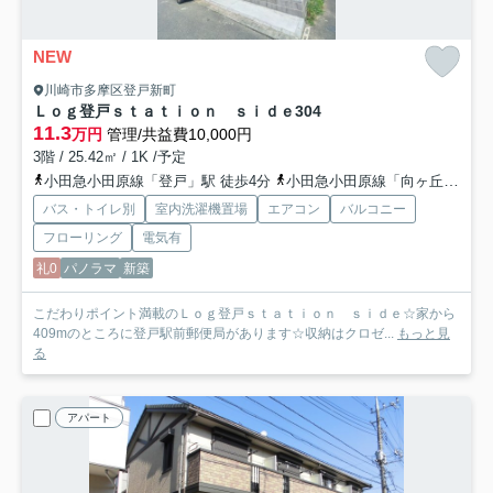
NEW
川崎市多摩区登戸新町
Ｌｏｇ登戸ｓｔａｔｉｏｎ ｓｉｄｅ
304
11.3
万円
管理/共益費10,000円
3階 / 25.42㎡ / 1K /予定
小田急小田原線「登戸」駅 徒歩4分
小田急小田原線「向ヶ丘遊園」駅 徒歩11分
バス・トイレ別
室内洗濯機置場
エアコン
バルコニー
フローリング
電気有
礼0
パノラマ
新築
こだわりポイント満載のＬｏｇ登戸ｓｔａｔｉｏｎ ｓｉｄｅ☆家から
409mのところに登戸駅前郵便局があります☆収納はクロゼ...
もっと見
る
アパート