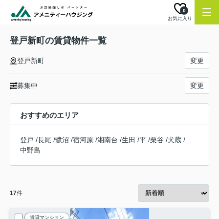
0
お気に入り
登戸新町の賃貸物件一覧
登戸新町
変更
募集中
変更
おすすめのエリア
登戸
/
長尾
/
鷺沼
/
宿河原
/
湘南台
/
生田
/
平
/
栗谷
/
犬蔵
/
中野島
17
件
賃貸マンション