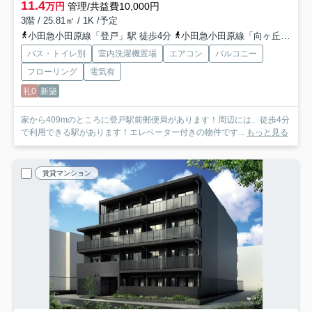
11.4
万円
管理/共益費10,000円
3階 / 25.81㎡ / 1K /予定
小田急小田原線「登戸」駅 徒歩4分
小田急小田原線「向ヶ丘遊園」駅 徒歩11分
バス・トイレ別
室内洗濯機置場
エアコン
バルコニー
フローリング
電気有
礼0
新築
家から409mのところに登戸駅前郵便局があります！周辺には、徒歩4分
で利用できる駅があります！エレベーター付きの物件です...
もっと見る
賃貸マンション