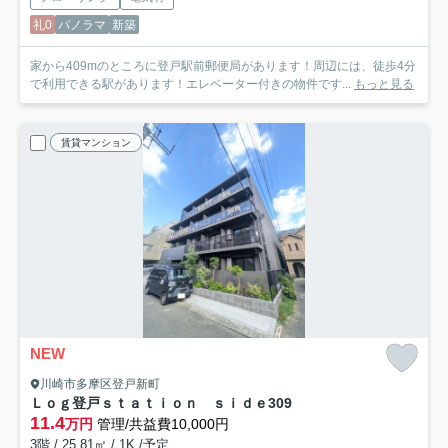
礼0
パノラマ
新築
家から409mのところに登戸駅前郵便局があります！周辺には、徒歩4分
で利用できる駅があります！エレベーター付きの物件です...
もっと見る
賃貸マンション
NEW
川崎市多摩区登戸新町
Ｌｏｇ登戸ｓｔａｔｉｏｎ ｓｉｄｅ
309
11.4
万円
管理/共益費10,000円
3階 / 25.81㎡ / 1K /予定