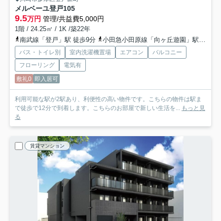
メルベーユ登戸
105
9.5
万円
管理/共益費5,000円
1階 / 24.25㎡ / 1K /築22年
南武線「登戸」駅 徒歩9分
小田急小田原線「向ヶ丘遊園」駅 徒歩12分
バス・トイレ別
室内洗濯機置場
エアコン
バルコニー
フローリング
電気有
敷礼0
即入居可
利用可能な駅が2駅あり、利便性の高い物件です。こちらの物件は駅ま
で徒歩で12分で到着します。こちらのお部屋で新しい生活を...
もっと見
る
賃貸マンション