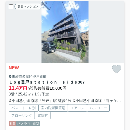
賃貸マンション
NEW
川崎市多摩区登戸新町
Ｌｏｇ登戸ｓｔａｔｉｏｎ ｓｉｄｅ
307
11.4
万円
管理/共益費10,000円
3階 / 25.42㎡ / 1K /予定
小田急小田原線「登戸」駅 徒歩4分
小田急小田原線「向ヶ丘遊園」駅 徒歩11分
バス・トイレ別
室内洗濯機置場
エアコン
バルコニー
フローリング
電気有
礼0
パノラマ
新築