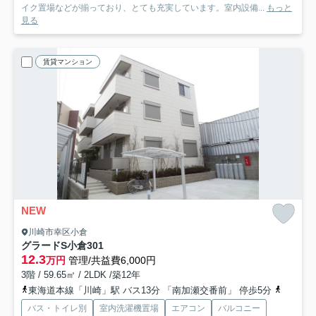
イク置場などが揃っており、とても充実しています。室内設備...
もっと
見る
賃貸マンション
NEW
川崎市幸区小倉
グラードS小倉
301
12.3
万円
管理/共益費6,000円
3階 / 59.65㎡ / 2LDK /築12年
東海道本線「川崎」駅 バス13分 「南加瀬交番前」 停歩5分
東急東横
バス・トイレ別
室内洗濯機置場
エアコン
バルコニー