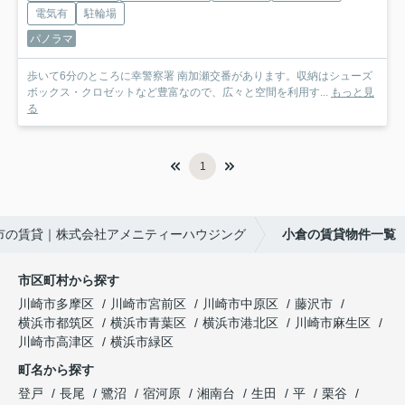
電気有
駐輪場
パノラマ
歩いて6分のところに幸警察署 南加瀬交番があります。収納はシューズ
ボックス・クロゼットなど豊富なので、広々と空間を利用す...
もっと見
る
1
市の賃貸｜株式会社アメニティーハウジング
小倉の賃貸物件一覧
市区町村から探す
川崎市多摩区
川崎市宮前区
川崎市中原区
藤沢市
横浜市都筑区
横浜市青葉区
横浜市港北区
川崎市麻生区
川崎市高津区
横浜市緑区
町名から探す
登戸
長尾
鷺沼
宿河原
湘南台
生田
平
栗谷