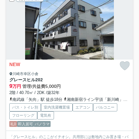
NEW
川崎市幸区小倉
グレースヒル
202
9
万円
管理/共益費5,000円
2階 / 40.70㎡ / 2DK /築32年
南武線「矢向」駅 徒歩18分
湘南新宿ライン宇須「新川崎」駅 徒歩22分
バス・トイレ別
室内洗濯機置場
エアコン
バルコニー
フローリング
電気有
礼0
即入居可
パノラマ
「グレースヒル」のここがイチオシ。共用部には敷地内ごみ置き場・バ