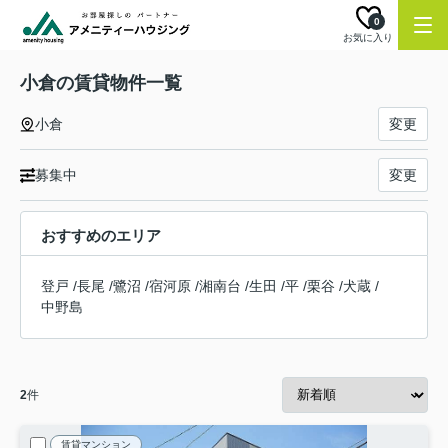
0
お気に入り
小倉の賃貸物件一覧
小倉
変更
募集中
変更
おすすめのエリア
登戸
/
長尾
/
鷺沼
/
宿河原
/
湘南台
/
生田
/
平
/
栗谷
/
犬蔵
/
中野島
2
件
賃貸マンション