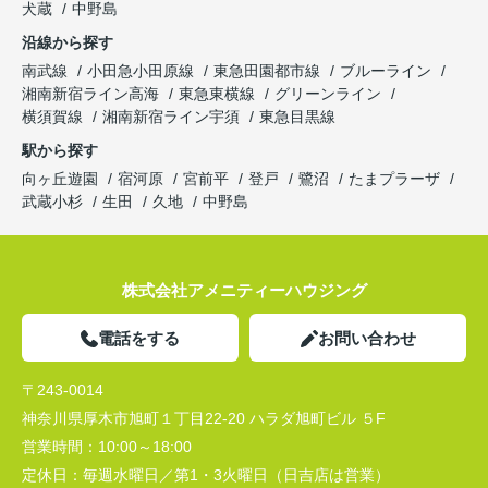
犬蔵
中野島
沿線から探す
南武線
小田急小田原線
東急田園都市線
ブルーライン
湘南新宿ライン高海
東急東横線
グリーンライン
横須賀線
湘南新宿ライン宇須
東急目黒線
駅から探す
向ヶ丘遊園
宿河原
宮前平
登戸
鷺沼
たまプラーザ
武蔵小杉
生田
久地
中野島
株式会社アメニティーハウジング
電話をする
お問い合わせ
〒243-0014
神奈川県厚木市旭町１丁目22-20 ハラダ旭町ビル ５F
営業時間：
10:00～18:00
定休日：
毎週水曜日／第1・3火曜日（日吉店は営業）