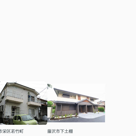
市栄区若竹町
藤沢市下土棚