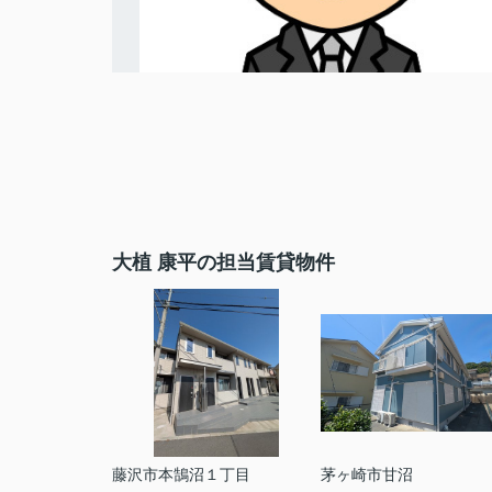
大植 康平の担当賃貸物件
藤沢市本鵠沼１丁目
茅ヶ崎市甘沼