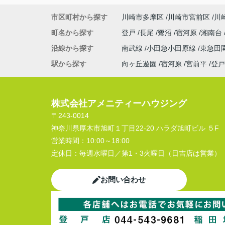
市区町村から探す
川崎市多摩区
川崎市宮前区
川
町名から探す
登戸
長尾
鷺沼
宿河原
湘南台
沿線から探す
南武線
小田急小田原線
東急田
駅から探す
向ヶ丘遊園
宿河原
宮前平
登戸
株式会社アメニティーハウジング
〒243-0014
神奈川県厚木市旭町１丁目22-20 ハラダ旭町ビル ５F
営業時間：
10:00～18:00
定休日：
毎週水曜日／第1・3火曜日（日吉店は営業）
お問い合わせ