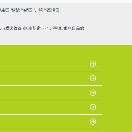
麻生区
横浜市緑区
川崎市高津区
ン
横須賀線
湘南新宿ライン宇須
東急目黒線