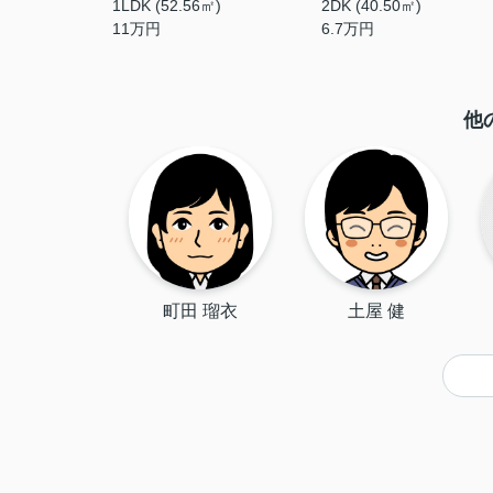
1LDK (52.56㎡)
2DK (40.50㎡)
11
万円
6.7
万円
他
町田 瑠衣
土屋 健