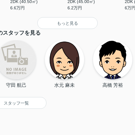
2DK (40.50㎡)
2DK (45.00㎡)
2DK 
6.6
万円
6.2
万円
6
万
もっと見る
のスタッフを見る
守田 航己
水元 麻未
高橋 芳裕
スタッフ一覧