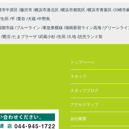
崎市中原区
藤沢市
横浜市港北区
横浜市都筑区
横浜市青葉区
川崎市
生田
平
栗谷
犬蔵
中野島
園都市線
ブルーライン
東急東横線
湘南新宿ライン高海
グリーンライ
鷺沼
たまプラーザ
武蔵小杉
生田
久地
読売ランド前
トップページ
スタッフ
スタッフブログ
アクセスマップ
会社概要