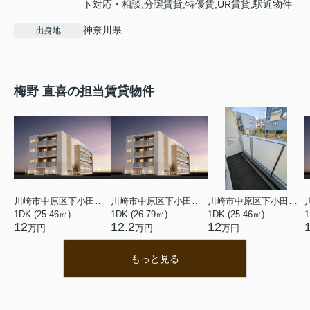
ト対応・相談,分譲賃貸,特優賃,UR賃貸,駅近物件
神奈川県
出身地
梅野 直喜の担当賃貸物件
川崎市中原区下小田中４丁目
川崎市中原区下小田中４丁目
川崎市中原区下小田中４丁目
1DK (25.46㎡)
1DK (26.79㎡)
1DK (25.46㎡)
1
12
12.2
12
万円
万円
万円
もっと見る