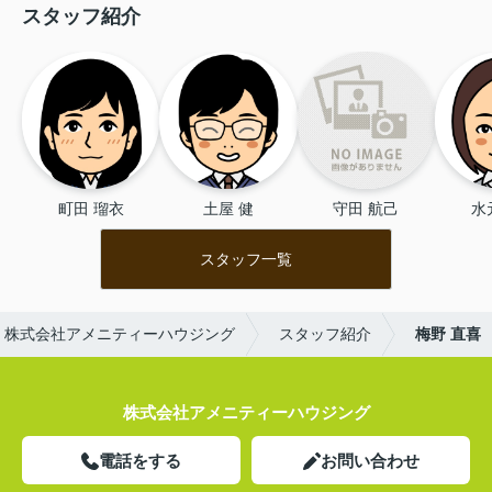
スタッフ紹介
町田 瑠衣
土屋 健
守田 航己
水
スタッフ一覧
｜株式会社アメニティーハウジング
スタッフ紹介
梅野 直喜
株式会社アメニティーハウジング
電話をする
お問い合わせ