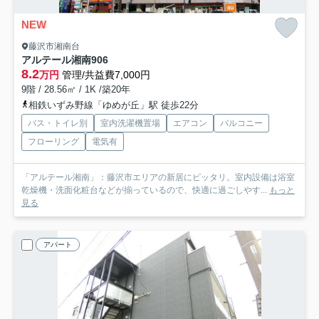
NEW
藤沢市湘南台
アルテール湘南
906
8.2
万円
管理/共益費7,000円
9階 / 28.56㎡ / 1K /築20年
相鉄いずみ野線「ゆめが丘」駅 徒歩22分
バス・トイレ別
室内洗濯機置場
エアコン
バルコニー
フローリング
電気有
「アルテール湘南」：藤沢市エリアの新居にピッタリ。室内設備は浴室
乾燥機・洗面化粧台などが揃っているので、快適に過ごしやす...
もっと
見る
アパート