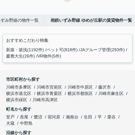
いずみ野線の物件一覧
相鉄いずみ野線 ゆめが丘駅の賃貸物件一覧
おすすめこだわり特集
新築・築浅(1192件)
ペット可(818件)
JAグループ管理(293件)
慶應大生(26件)
VR物件(5件)
市区町村から探す
川崎市多摩区
川崎市宮前区
川崎市中原区
藤沢市
横浜市港北区
横浜市青葉区
横浜市都筑区
川崎市麻生区
横浜市緑区
川崎市高津区
町名から探す
登戸
長尾
鷺沼
宿河原
湘南台
生田
平
栗谷
犬蔵
中野島
沿線から探す