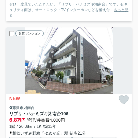
ぜひ一度見ていただきたい、「リブリ・ハナミズキ湘南台」です。セキ
ュリティ面は、オートロック・TVインターホンなどを備え付...
もっと見
る
賃貸マンション
NEW
藤沢市湘南台
リブリ・ハナミズキ湘南台
106
6.8
万円
管理/共益費4,000円
1階 / 26.08㎡ / 1K /築13年
相鉄いずみ野線「ゆめが丘」駅 徒歩21分