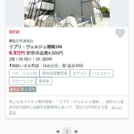
NEW
藤沢市湘南台
リブリ・ヴェルジュ湘南
106
6.9
万円
管理/共益費4,000円
1階 / 26.08㎡ / 1K /築9年
相鉄いずみ野線「ゆめが丘」駅 徒歩18分
バス・トイレ別
室内洗濯機置場
エアコン
バルコニー
フローリング
電気有
敷礼0
即入居可
気になるイチオシ物件情報：「リブリ・ヴェルジュ湘南」。物件から徒
歩5分の場所には藤沢北郵便局もあって、窓口での手続きも楽...
もっと
見る
1