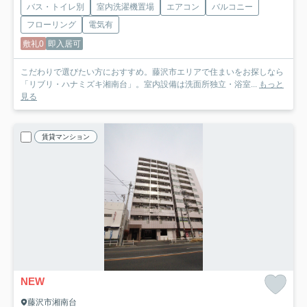
バス・トイレ別
室内洗濯機置場
エアコン
バルコニー
フローリング
電気有
敷礼0
即入居可
こだわりで選びたい方におすすめ。藤沢市エリアで住まいをお探しなら
「リブリ・ハナミズキ湘南台」。室内設備は洗面所独立・浴室...
もっと
見る
賃貸マンション
NEW
藤沢市湘南台