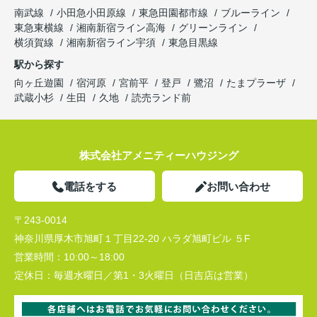
南武線
小田急小田原線
東急田園都市線
ブルーライン
東急東横線
湘南新宿ライン高海
グリーンライン
横須賀線
湘南新宿ライン宇須
東急目黒線
駅から探す
向ヶ丘遊園
宿河原
宮前平
登戸
鷺沼
たまプラーザ
武蔵小杉
生田
久地
読売ランド前
株式会社アメニティーハウジング
電話をする
お問い合わせ
〒243-0014
神奈川県厚木市旭町１丁目22-20 ハラダ旭町ビル ５F
営業時間：
10:00～18:00
定休日：
毎週水曜日／第1・3火曜日（日吉店は営業）