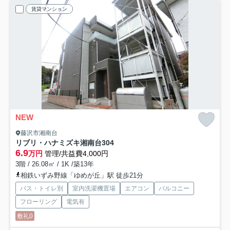
賃貸マンション
NEW
藤沢市湘南台
リブリ・ハナミズキ湘南台
304
6.9
万円
管理/共益費4,000円
3階 / 26.08㎡ / 1K /築13年
相鉄いずみ野線「ゆめが丘」駅 徒歩21分
バス・トイレ別
室内洗濯機置場
エアコン
バルコニー
フローリング
電気有
敷礼0