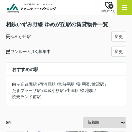
0
お気に入り
相鉄いずみ野線 ゆめが丘駅の賃貸物件一覧
ゆめが丘駅
変更
ワンルーム,1K,募集中
変更
おすすめの駅
向ヶ丘遊園駅
/
宿河原駅
/
宮前平駅
/
登戸駅
/
鷺沼駅
/
たまプラーザ駅
/
武蔵小杉駅
/
生田駅
/
久地駅
/
読売ランド前駅
5
件