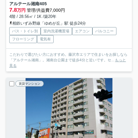
アルテール湘南
405
7.8
万円
管理/共益費7,000円
4階 / 28.56㎡ / 1K /築20年
相鉄いずみ野線「ゆめが丘」駅 徒歩24分
バス・トイレ別
室内洗濯機置場
エアコン
バルコニー
フローリング
電気有
こだわりで選びたい方におすすめ。藤沢市エリアで住まいをお探しなら
「アルテール湘南」。湘南台公園まで徒歩4分と近いです。セ...
もっと
見る
賃貸マンション