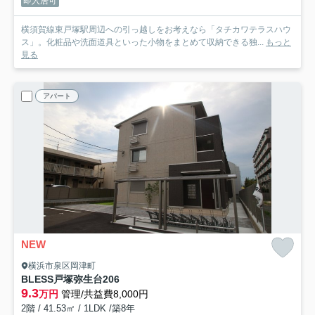
即入居可
横須賀線東戸塚駅周辺への引っ越しをお考えなら「タチカワテラスハウ
ス」。化粧品や洗面道具といった小物をまとめて収納できる独...
もっと
見る
アパート
NEW
横浜市泉区岡津町
BLESS戸塚弥生台
206
9.3
万円
管理/共益費8,000円
2階 / 41.53㎡ / 1LDK /築8年