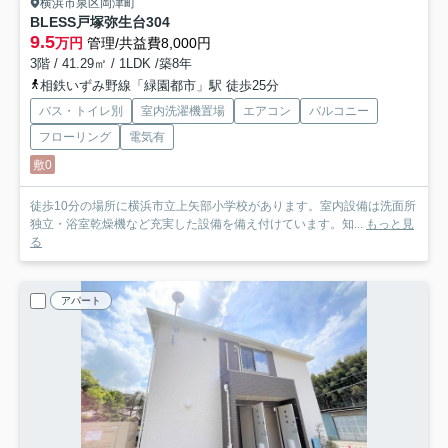
横浜市泉区岡津町
BLESS戸塚弥生台
304
9.5
万円
管理/共益費8,000円
3階 / 41.29㎡ / 1LDK /築8年
相鉄いずみ野線「緑園都市」駅 徒歩25分
バス・トイレ別
室内洗濯機置場
エアコン
バルコニー
フローリング
電気有
敷0
徒歩10分の場所に横浜市立上矢部小学校があります。室内設備は洗面所
独立・浴室乾燥機など充実した設備を備え付けています。知...
もっと見
る
アパート