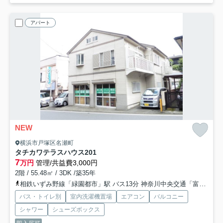
アパート
NEW
横浜市戸塚区名瀬町
タチカワテラスハウス
201
7
万円
管理/共益費3,000円
2階 / 55.48㎡ / 3DK /築35年
相鉄いずみ野線「緑園都市」駅 バス13分 神奈川中央交通「富士山下（バス）」 停歩3分
バス・トイレ別
室内洗濯機置場
エアコン
バルコニー
シャワー
シューズボックス