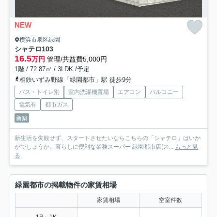
NEW
横浜市泉区緑園
シャテロ
103
16.5
万円
管理/共益費5,000円
1階 / 72.87㎡ / 3LDK /予定
相鉄いずみ野線「緑園都市」駅 徒歩9分
バス・トイレ別
室内洗濯機置場
エアコン
バルコニー
電気有
都市ガス
新築
新生活を失敗せず、スタートさせたいならこちらの「シャテロ」はいか
がでしょうか。暮らしに便利な業務スーパー 緑園都市店(ス...
もっと見
る
緑園都市の掲載物件の家賃相場
家賃相場
空室件数