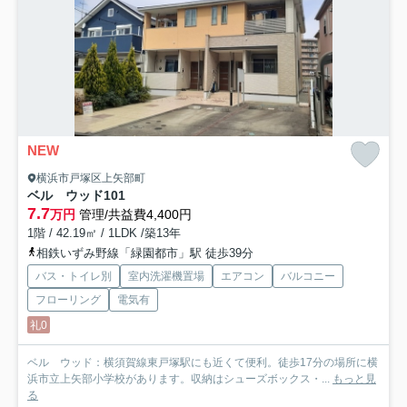
NEW
横浜市戸塚区上矢部町
ベル ウッド
101
7.7
万円
管理/共益費4,400円
1階 / 42.19㎡ / 1LDK /築13年
相鉄いずみ野線「緑園都市」駅 徒歩39分
バス・トイレ別
室内洗濯機置場
エアコン
バルコニー
フローリング
電気有
礼0
ベル ウッド：横須賀線東戸塚駅にも近くて便利。徒歩17分の場所に横
浜市立上矢部小学校があります。収納はシューズボックス・...
もっと見
る