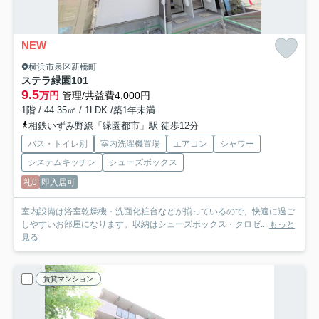
NEW
横浜市泉区新橋町
ステラ緑園
101
9.5
万円
管理/共益費4,000円
1階 / 44.35㎡ / 1LDK /築1年未満
相鉄いずみ野線「緑園都市」駅 徒歩12分
バス・トイレ別
室内洗濯機置場
エアコン
シャワー
システムキッチン
シューズボックス
礼0
即入居可
室内設備は浴室乾燥機・洗面化粧台などが揃っているので、快適に過ご
しやすいお部屋になります。収納はシューズボックス・クロゼ...
もっと
見る
賃貸マンション