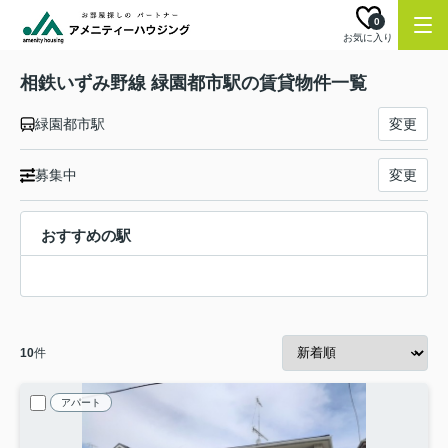
0
お気に入り
相鉄いずみ野線 緑園都市駅の賃貸物件一覧
緑園都市駅
変更
募集中
変更
おすすめの駅
10
件
アパート