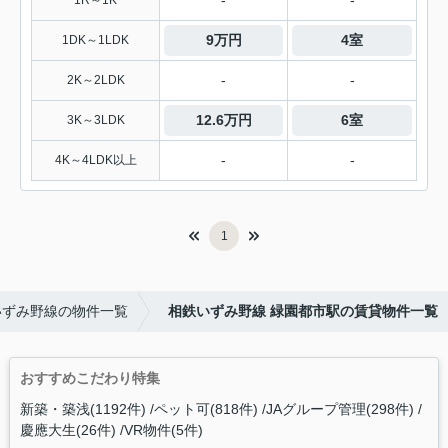
-
-
1R～1K
9万円
4室
1DK～1LDK
-
-
2K～2LDK
12.6万円
6室
3K～3LDK
-
-
4K～4LDK以上
1
いずみ野線の物件一覧
相鉄いずみ野線 緑園都市駅の賃貸物件一覧
おすすめこだわり特集
新築・築浅(1192件)
ペット可(818件)
JAグループ管理(298件)
慶應大生(26件)
VR物件(5件)