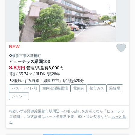
NEW
横浜市泉区新橋町
ビューテラス緑園
103
8.8
万円
管理/共益費8,000円
1階 / 65.74㎡ / 3LDK /築28年
相鉄いずみ野線「緑園都市」駅 徒歩20分
バス・トイレ別
室内洗濯機置場
電気有
都市ガス
駐輪場
シャワー
相鉄いずみ野線緑園都市駅周辺への引っ越しをお考えなら「ビューテラ
ス緑園」。室内設備はネット使用料不要・BS・追い焚きなど...
もっと見
る