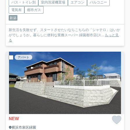
バス・トイレ別
室内洗濯機置場
エアコン
バルコニー
電気有
都市ガス
新築
新生活を失敗せず、スタートさせたいならこちらの「シャテロ」はいか
がでしょうか。暮らしに便利な業務スーパー 緑園都市店(ス...
もっと見
る
アパート
NEW
横浜市泉区緑園