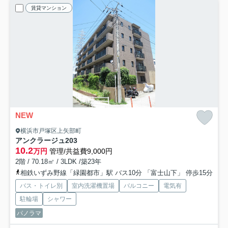
賃貸マンション
NEW
横浜市戸塚区上矢部町
アンクラージュ
203
10.2
万円
管理/共益費9,000円
2階 / 70.18㎡ / 3LDK /築23年
相鉄いずみ野線「緑園都市」駅 バス10分 「富士山下」 停歩15分
バス・トイレ別
室内洗濯機置場
バルコニー
電気有
駐輪場
シャワー
パノラマ