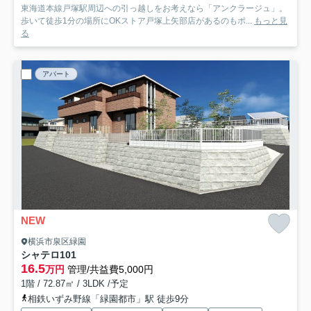
東海道本線戸塚駅周辺への引っ越しをお考えなら「アンクラージュ」。
歩いて徒歩1分の場所にOKストア戸塚上矢部店があるのもポ...
もっと見
る
アパート
NEW
横浜市泉区緑園
シャテロ
101
16.5
万円
管理/共益費5,000円
1階 / 72.87㎡ / 3LDK /予定
相鉄いずみ野線「緑園都市」駅 徒歩9分