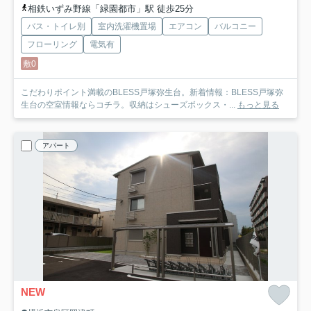
相鉄いずみ野線「緑園都市」駅 徒歩25分
バス・トイレ別
室内洗濯機置場
エアコン
バルコニー
フローリング
電気有
敷0
こだわりポイント満載のBLESS戸塚弥生台。新着情報：BLESS戸塚弥
生台の空室情報ならコチラ。収納はシューズボックス・...
もっと見る
アパート
NEW