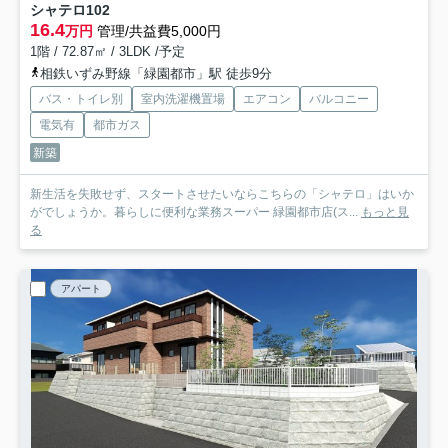
シャテロ
102
16.4
万円
管理/共益費5,000円
1階 / 72.87㎡ / 3LDK /予定
相鉄いずみ野線「緑園都市」駅 徒歩9分
バス・トイレ別
室内洗濯機置場
エアコン
バルコニー
電気有
都市ガス
新築
新生活を失敗せず、スタートさせたいならこちらの「シャテロ」はいか
がでしょうか。暮らしに便利な業務スーパー 緑園都市店(ス...
もっと見
る
アパート