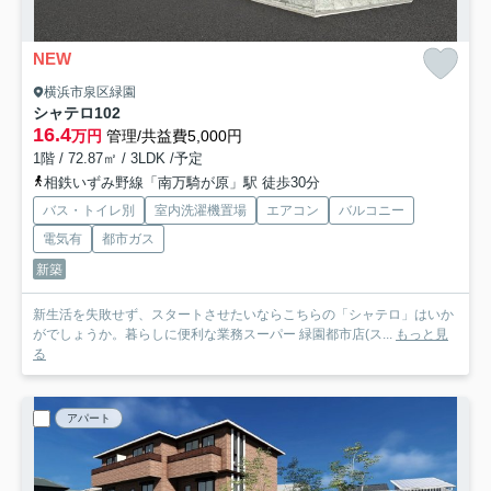
NEW
横浜市泉区緑園
シャテロ
102
16.4
万円
管理/共益費5,000円
1階 / 72.87㎡ / 3LDK /予定
相鉄いずみ野線「南万騎が原」駅 徒歩30分
バス・トイレ別
室内洗濯機置場
エアコン
バルコニー
電気有
都市ガス
新築
新生活を失敗せず、スタートさせたいならこちらの「シャテロ」はいか
がでしょうか。暮らしに便利な業務スーパー 緑園都市店(ス...
もっと見
る
アパート