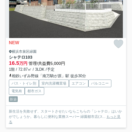
NEW
横浜市泉区緑園
シャテロ
103
16.5
万円
管理/共益費5,000円
1階 / 72.87㎡ / 3LDK /予定
相鉄いずみ野線「南万騎が原」駅 徒歩30分
バス・トイレ別
室内洗濯機置場
エアコン
バルコニー
電気有
都市ガス
新築
新生活を失敗せず、スタートさせたいならこちらの「シャテロ」はいか
がでしょうか。暮らしに便利な業務スーパー 緑園都市店(ス...
もっと見
る