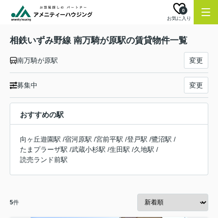
0
お気に入り
相鉄いずみ野線 南万騎が原駅の賃貸物件一覧
南万騎が原駅
変更
募集中
変更
おすすめの駅
向ヶ丘遊園駅
/
宿河原駅
/
宮前平駅
/
登戸駅
/
鷺沼駅
/
たまプラーザ駅
/
武蔵小杉駅
/
生田駅
/
久地駅
/
読売ランド前駅
5
件