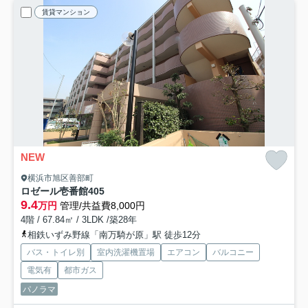
賃貸マンション
NEW
横浜市旭区善部町
ロゼール壱番館
405
9.4
万円
管理/共益費8,000円
4階 / 67.84㎡ / 3LDK /築28年
相鉄いずみ野線「南万騎が原」駅 徒歩12分
バス・トイレ別
室内洗濯機置場
エアコン
バルコニー
電気有
都市ガス
パノラマ