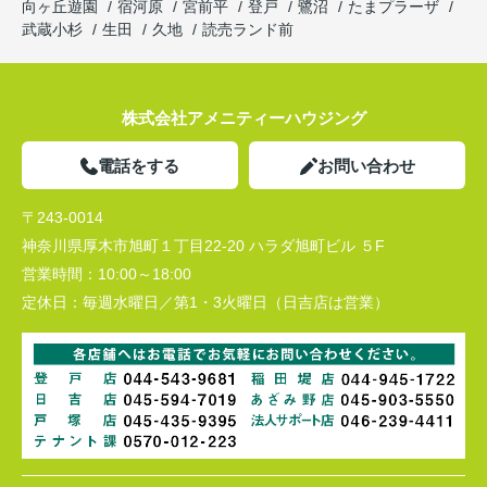
向ヶ丘遊園
宿河原
宮前平
登戸
鷺沼
たまプラーザ
武蔵小杉
生田
久地
読売ランド前
株式会社アメニティーハウジング
電話をする
お問い合わせ
〒243-0014
神奈川県厚木市旭町１丁目22-20 ハラダ旭町ビル ５F
営業時間：
10:00～18:00
定休日：
毎週水曜日／第1・3火曜日（日吉店は営業）