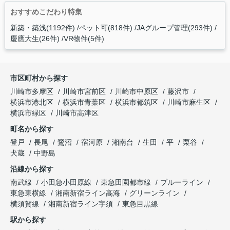
おすすめこだわり特集
新築・築浅(1192件)
ペット可(818件)
JAグループ管理(293件)
慶應大生(26件)
VR物件(5件)
市区町村から探す
川崎市多摩区
川崎市宮前区
川崎市中原区
藤沢市
横浜市港北区
横浜市青葉区
横浜市都筑区
川崎市麻生区
横浜市緑区
川崎市高津区
町名から探す
登戸
長尾
鷺沼
宿河原
湘南台
生田
平
栗谷
犬蔵
中野島
沿線から探す
南武線
小田急小田原線
東急田園都市線
ブルーライン
東急東横線
湘南新宿ライン高海
グリーンライン
横須賀線
湘南新宿ライン宇須
東急目黒線
駅から探す