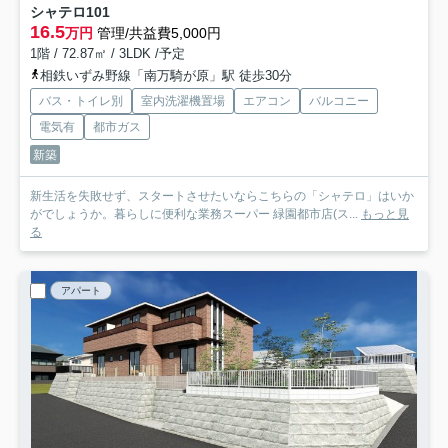
シャテロ
101
16.5
万円
管理/共益費5,000円
1階 / 72.87㎡ / 3LDK /予定
相鉄いずみ野線「南万騎が原」駅 徒歩30分
バス・トイレ別
室内洗濯機置場
エアコン
バルコニー
電気有
都市ガス
新築
新生活を失敗せず、スタートさせたいならこちらの「シャテロ」はいか
がでしょうか。暮らしに便利な業務スーパー 緑園都市店(ス...
もっと見
る
アパート