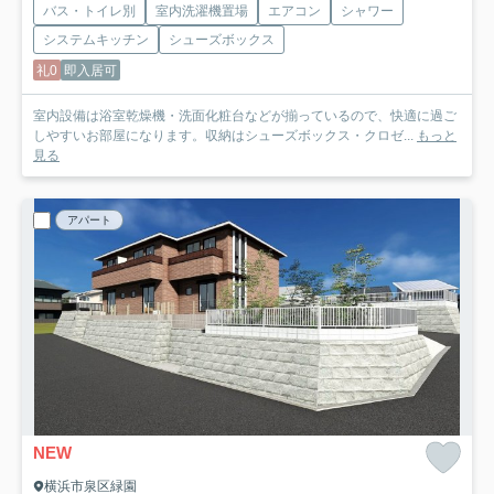
バス・トイレ別
室内洗濯機置場
エアコン
シャワー
システムキッチン
シューズボックス
礼0
即入居可
室内設備は浴室乾燥機・洗面化粧台などが揃っているので、快適に過ご
しやすいお部屋になります。収納はシューズボックス・クロゼ...
もっと
見る
アパート
NEW
横浜市泉区緑園