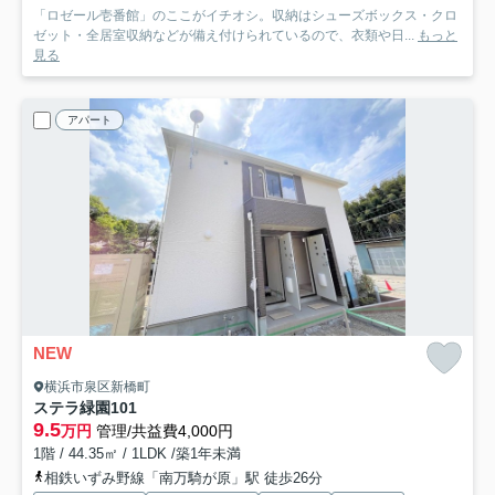
「ロゼール壱番館」のここがイチオシ。収納はシューズボックス・クロ
ゼット・全居室収納などが備え付けられているので、衣類や日...
もっと
見る
アパート
NEW
横浜市泉区新橋町
ステラ緑園
101
9.5
万円
管理/共益費4,000円
1階 / 44.35㎡ / 1LDK /築1年未満
相鉄いずみ野線「南万騎が原」駅 徒歩26分