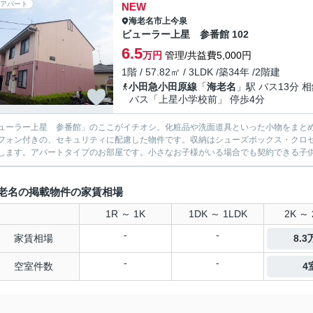
アパート
NEW
海老名市
上今泉
ビューラー上星 参番館 102
6.5
万円
管理/共益費5,000円
1階 / 57.82㎡ / 3LDK /築34年 /2階建
小田急小田原線
「
海老名
」駅 バス13分 
バス「上星小学校前」 停歩4分
ューラー上星 参番館」のここがイチオシ。化粧品や洗面道具といった小物をまとめ
フォン付きの、セキュリティに配慮した物件です。収納はシューズボックス・クロ
します。アパートタイプのお部屋です。小さなお子様がいる場合でも契約できる子供可
老名の掲載物件の家賃相場
1R ～ 1K
1DK ～ 1LDK
2K ～ 
-
-
家賃相場
8.
-
-
空室件数
4