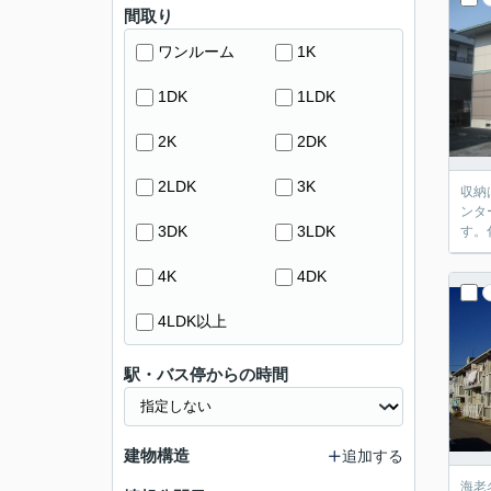
間取り
ワンルーム
1K
1DK
1LDK
2K
2DK
2LDK
3K
収納
ンタ
3DK
3LDK
す。
4K
4DK
4LDK以上
駅・バス停からの時間
建物構造
追加する
海老