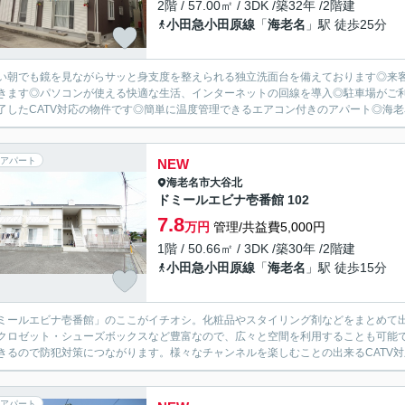
2階 / 57.00㎡ / 3DK /築32年 /2階建
小田急小田原線
「
海老名
」駅 徒歩25分
い朝でも鏡を見ながらサッと身支度を整えられる独立洗面台を備えております◎来客
きます◎パソコンが使える快適な生活、インターネットの回線を導入◎駐車場がご
了したCATV対応の物件です◎簡単に温度管理できるエアコン付きのアパート◎海老
アパート
NEW
海老名市
大谷北
ドミールエビナ壱番館 102
7.8
万円
管理/共益費5,000円
1階 / 50.66㎡ / 3DK /築30年 /2階建
小田急小田原線
「
海老名
」駅 徒歩15分
ミールエビナ壱番館」のここがイチオシ。化粧品やスタイリング剤などをまとめて
クロゼット・シューズボックスなど豊富なので、広々と空間を利用することも可能で
きるので防犯対策につながります。様々なチャンネルを楽しむことの出来るCATV対
アパート