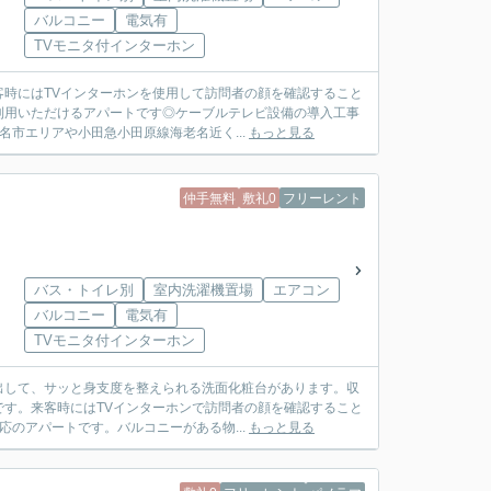
バルコニー
電気有
TVモニタ付インターホン
時にはTVインターホンを使用して訪問者の顔を確認すること
利用いただけるアパートです◎ケーブルテレビ設備の導入工事
名市エリアや小田急小田原線海老名近く...
もっと見る
仲手無料
敷礼0
フリーレント
バス・トイレ別
室内洗濯機置場
エアコン
バルコニー
電気有
TVモニタ付インターホン
出して、サッと身支度を整えられる洗面化粧台があります。収
す。来客時にはTVインターホンで訪問者の顔を確認すること
応のアパートです。バルコニーがある物...
もっと見る