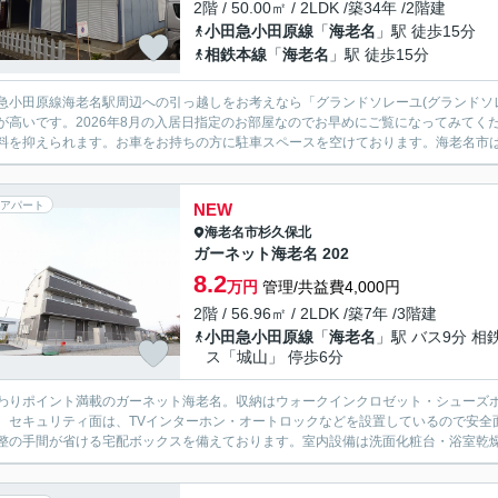
2階 / 50.00㎡ / 2LDK /築34年 /2階建
小田急小田原線
「
海老名
」駅 徒歩15分
相鉄本線
「
海老名
」駅 徒歩15分
急小田原線海老名駅周辺への引っ越しをお考えなら「グランドソレーユ(グランドソ
が高いです。2026年8月の入居日指定のお部屋なのでお早めにご覧になってみて
料を抑えられます。お車をお持ちの方に駐車スペースを空けております。海老名市は住
アパート
NEW
海老名市
杉久保北
ガーネット海老名 202
8.2
万円
管理/共益費4,000円
2階 / 56.96㎡ / 2LDK /築7年 /3階建
小田急小田原線
「
海老名
」駅 バス9分 相
ス「城山」 停歩6分
わりポイント満載のガーネット海老名。収納はウォークインクロゼット・シューズ
。セキュリティ面は、TVインターホン・オートロックなどを設置しているので安全
整の手間が省ける宅配ボックスを備えております。室内設備は洗面化粧台・浴室乾燥