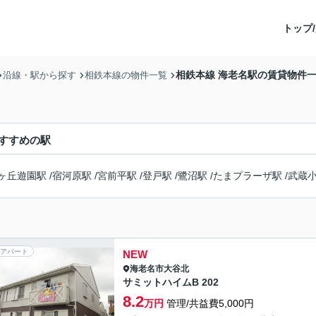
トップ/
相鉄本線 海老名駅の賃貸物件
沿線・駅から探す
相鉄本線の物件一覧
すすめの駅
ヶ丘遊園駅
/
宿河原駅
/
宮前平駅
/
登戸駅
/
鷺沼駅
/
たまプラーザ駅
/
武蔵
アパート
NEW
海老名市
大谷北
サミットハイムB 202
8.2
万円
管理/共益費5,000円