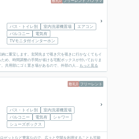
敷礼0
フリーレント
パノラマ
バス・トイレ別
室内洗濯機置場
エアコン
バルコニー
電気有
TVモニタ付インターホン
収納に重宝します。玄関先まで覗き穴を覗きに行かなくてもイ
るため、時間調整の手間が省ける宅配ボックスが付いておりま
。共用部にゴミ置き場があるので、外部の人...
もっと見る
敷礼0
フリーレント
バス・トイレ別
室内洗濯機置場
バルコニー
電気有
シャワー
シューズボックス
クロゼットなど豊富なので、広々と空間を利用することも可能