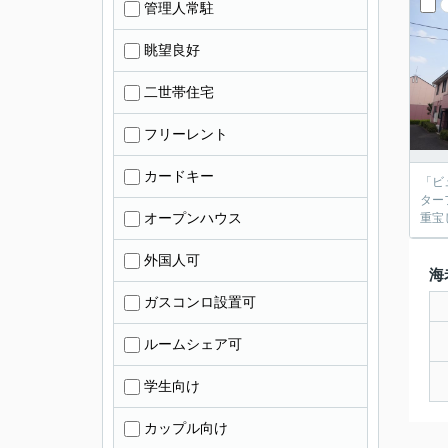
管理人常駐
眺望良好
二世帯住宅
フリーレント
カードキー
「ビ
ター
オープンハウス
重宝
外国人可
海
ガスコンロ設置可
ルームシェア可
学生向け
カップル向け