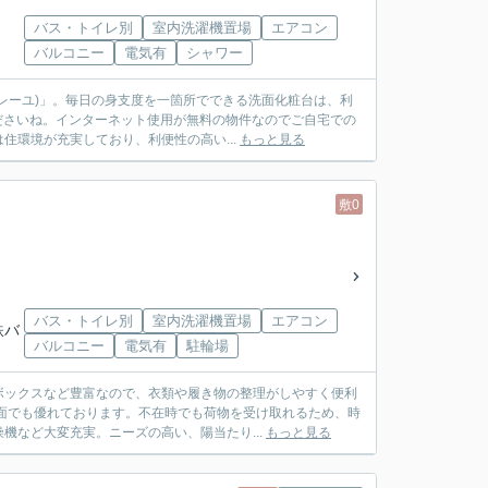
バス・トイレ別
室内洗濯機置場
エアコン
バルコニー
電気有
シャワー
レーユ)」。毎日の身支度を一箇所でできる洗面化粧台は、利
くださいね。インターネット使用が無料の物件なのでご自宅での
環境が充実しており、利便性の高い...
もっと見る
敷0
バス・トイレ別
室内洗濯機置場
エアコン
鉄バ
バルコニー
電気有
駐輪場
ボックスなど豊富なので、衣類や履き物の整理がしやすく便利
面でも優れております。不在時でも荷物を受け取れるため、時
機など大変充実。ニーズの高い、陽当たり...
もっと見る