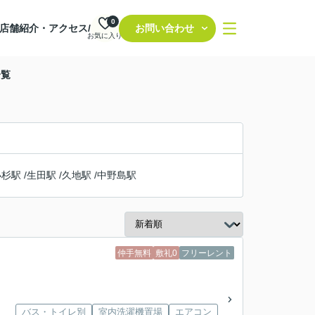
0
店舗紹介・アクセス/
お問い合わせ
お気に入り
一覧
小杉駅
/
生田駅
/
久地駅
/
中野島駅
仲手無料
敷礼0
フリーレント
バス・トイレ別
室内洗濯機置場
エアコン