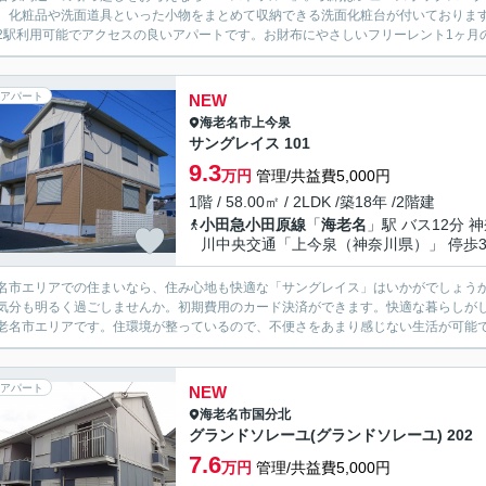
。化粧品や洗面道具といった小物をまとめて収納できる洗面化粧台が付いております
2駅利用可能でアクセスの良いアパートです。お財布にやさしいフリーレント1ヶ月の
アパート
NEW
海老名市
上今泉
サングレイス 101
9.3
万円
管理/共益費5,000円
1階 / 58.00㎡ / 2LDK /築18年 /2階建
小田急小田原線
「
海老名
」駅 バス12分 
川中央交通「上今泉（神奈川県）」 停歩
名市エリアでの住まいなら、住み心地も快適な「サングレイス」はいかがでしょう
気分も明るく過ごしませんか。初期費用のカード決済ができます。快適な暮らしが
老名市エリアです。住環境が整っているので、不便さをあまり感じない生活が可能です
アパート
NEW
海老名市
国分北
グランドソレーユ(グランドソレーユ) 202
7.6
万円
管理/共益費5,000円