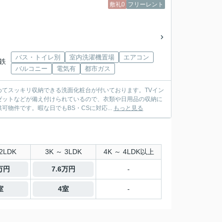
敷礼0
フリーレント
バス・トイレ別
室内洗濯機置場
エアコン
相鉄
バルコニー
電気有
都市ガス
てスッキリ収納できる洗面化粧台が付いております。TVイン
ゼットなどが備え付けられているので、衣類や日用品の収納に
物件です。暇な日でもBS・CSに対応...
もっと見る
2LDK
3K ～ 3LDK
4K ～ 4LDK以上
3万円
7.6万円
-
室
4室
-