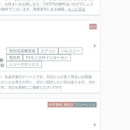
。お住まいをお探しなら、7.8万円の物件はいかがでしょう
物件でございます。海老名市にある相模...
もっと見る
礼0
室内洗濯機置場
エアコン
バルコニー
電気有
TVモニタ付インターホン
神奈
シューズボックス
3分
か。礼金不要のアパートです。日当たりが良く明るいお部屋
したいとお考えの方に、ぜひご紹介したい街があります。それ
。ぜひお気軽にご連絡ください(^o^)
仲手無料
敷礼0
フリーレント