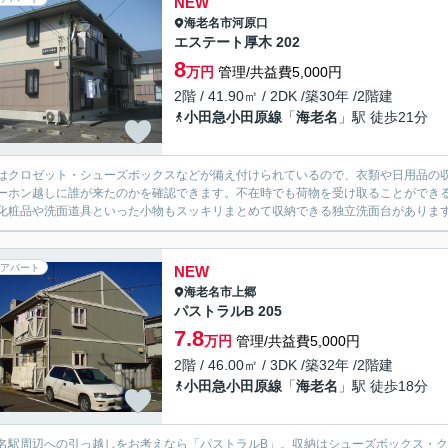
NEW
海老名市
河原口
エステート厚木 202
8
万円
管理/共益費5,000円
2階 / 41.90㎡ / 2DK /築30年 /2階建
小田急小田原線
「
海老名
」駅 徒歩21分
はクロゼット・シューズボックスなどが備え付けられているので、衣類や日用品の
ーホン越しに誰が来たのかを確認できます。不在時でも荷物を受け取ることができ
化粧品や洗面道具といった小物もスッキリまとめて収納できる独立洗面台があります
アパート
NEW
海老名市
上郷
パストラルB 205
7.8
万円
管理/共益費5,000円
2階 / 46.00㎡ / 3DK /築32年 /2階建
小田急小田原線
「
海老名
」駅 徒歩18分
名駅周辺への引っ越しをお考えなら「パストラルB」。収納はシューズボックス・