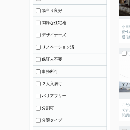
陽当り良好
閑静な住宅地
小田
便性
デザイナーズ
通信
リノベーション済
保証人不要
事務所可
２人入居可
バリアフリー
こだ
分割可
です
間調
分譲タイプ