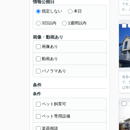
情報公開日
です
か。
指定しない
本日
3日以内
1週間以内
画像・動画あり
画像あり
動画あり
パノラマあり
海老
で、
条件
は海
条件
ペット飼育可
ペット専用設備
楽器相談