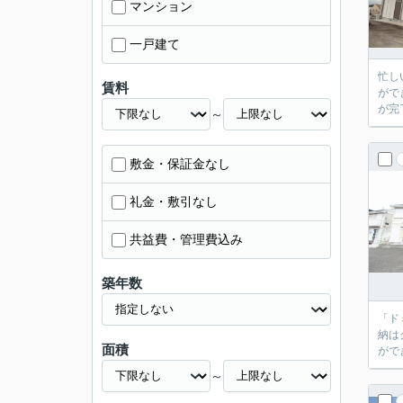
マンション
一戸建て
忙し
賃料
がで
が完
～
敷金・保証金なし
礼金・敷引なし
共益費・管理費込み
築年数
「ド
納は
面積
がで
～