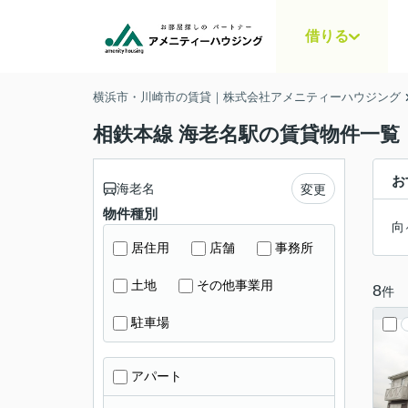
借りる
横浜市・川崎市の賃貸｜株式会社アメニティーハウジング
相鉄本線 海老名駅の賃貸物件一覧
お
海老名
変更
物件種別
向
居住用
店舗
事務所
土地
その他事業用
8
件
駐車場
アパート