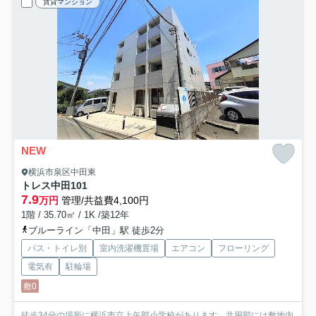
賃貸マンション
NEW
横浜市泉区中田東
トレス中田
101
7.9
万円
管理/共益費4,100円
1階 / 35.70㎡ / 1K /築12年
ブルーライン「中田」駅 徒歩2分
バス・トイレ別
室内洗濯機置場
エアコン
フローリング
電気有
駐輪場
敷0
徒歩34分の場所に横浜市立上矢部小学校があります。共用部には敷地内