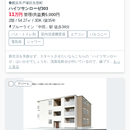
横浜市戸塚区矢部町
ハイツサンローゼ
303
11
万円
管理/共益費5,000円
2階 / 54.27㎡ / 3DK /築35年
ブルーライン「中田」駅 徒歩34分
バス・トイレ別
室内洗濯機置場
エアコン
バルコニー
電気有
シャワー
新生活を失敗せず、スタートさせたいならこちらの「ハイツサンロー
ゼ」はいかがでしょうか。洗面化粧台が付いているので、歯ブラ...
もっ
と見る
アパート