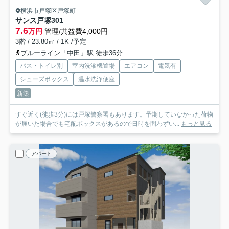
横浜市戸塚区戸塚町
サンス戸塚
301
7.6
万円
管理/共益費4,000円
3階 / 23.80㎡ / 1K /予定
ブルーライン「中田」駅 徒歩36分
バス・トイレ別
室内洗濯機置場
エアコン
電気有
シューズボックス
温水洗浄便座
新築
すぐ近く(徒歩3分)には戸塚警察署もあります。予期していなかった荷物
が届いた場合でも宅配ボックスがあるので日時を問わずい...
もっと見る
アパート