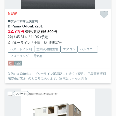
NEW
横浜市戸塚区矢部町
D Paina Odoriba
201
12.7
万円
管理/共益費6,500円
2階 / 45.31㎡ / 1LDK /予定
ブルーライン「中田」駅 徒歩17分
バス・トイレ別
室内洗濯機置場
エアコン
バルコニー
フローリング
電気有
敷0
新築
D Paina Odoriba：ブルーライン踊場駅にも近くて便利。戸塚警察署踊
場交番が319mのところにあります。室内設...
もっと見る
アパート