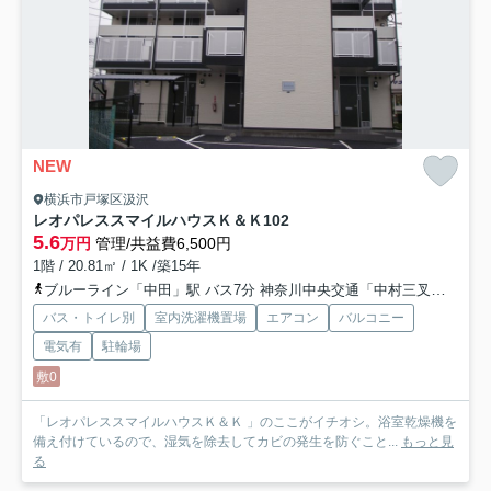
NEW
横浜市戸塚区汲沢
レオパレススマイルハウスＫ＆Ｋ
102
5.6
万円
管理/共益費6,500円
1階 / 20.81㎡ / 1K /築15年
ブルーライン「中田」駅 バス7分 神奈川中央交通「中村三叉路」 停歩1分
バス・トイレ別
室内洗濯機置場
エアコン
バルコニー
電気有
駐輪場
敷0
「レオパレススマイルハウスＫ＆Ｋ 」のここがイチオシ。浴室乾燥機を
備え付けているので、湿気を除去してカビの発生を防ぐこと...
もっと見
る