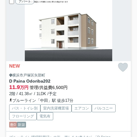
アパート
NEW
横浜市戸塚区矢部町
D Paina Odoriba
202
11.9
万円
管理/共益費6,500円
2階 / 41.38㎡ / 1LDK /予定
ブルーライン「中田」駅 徒歩17分
バス・トイレ別
室内洗濯機置場
エアコン
バルコニー
フローリング
電気有
敷0
新築