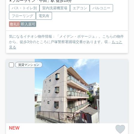
ブルーライン「中田」駅 徒歩15分
バス・トイレ別
室内洗濯機置場
エアコン
バルコニー
フローリング
電気有
敷礼0
即入居可
気になるイチオシ物件情報：「メイデン・ボヤージュ」。こちらの物件
から、徒歩3分のところに戸塚警察署踊場交番があります。収...
もっと
見る
賃貸マンション
NEW