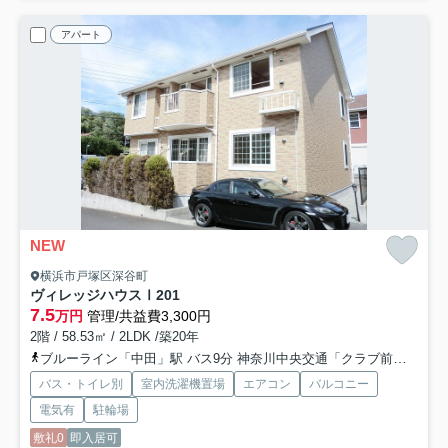
アパート
NEW
横浜市戸塚区深谷町
ヴィレッジハウスⅠ
201
7.5
万円
管理/共益費3,300円
2階 / 58.53㎡ / 2LDK /築20年
ブルーライン「中田」駅 バス9分 神奈川中央交通「クラブ前（横浜市）」 停歩2分
バス・トイレ別
室内洗濯機置場
エアコン
バルコニー
電気有
駐輪場
敷礼0
即入居可