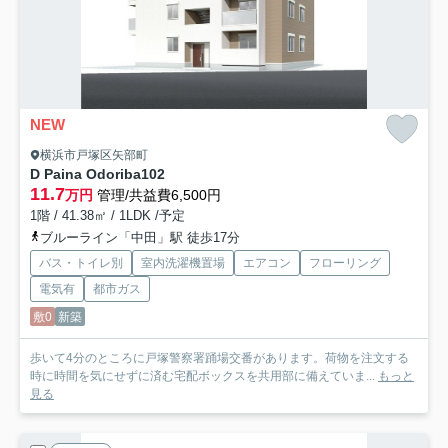
NEW
横浜市戸塚区矢部町
D Paina Odoriba
102
11.7
万円
管理/共益費6,500円
1階 / 41.38㎡ / 1LDK /予定
ブルーライン「中田」駅 徒歩17分
バス・トイレ別
室内洗濯機置場
エアコン
フローリング
電気有
都市ガス
敷0
新築
歩いて4分のところに戸塚警察署踊場交番があります。荷物を注文する
時に時間を気にせずに済む宅配ボックスを共用部に備えていま...
もっと
見る