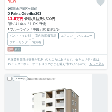
NEW
横浜市戸塚区矢部町
D Paina Odoriba
203
11.6
万円
管理/共益費6,500円
2階 / 41.44㎡ / 1LDK /予定
ブルーライン「中田」駅 徒歩17分
バス・トイレ別
室内洗濯機置場
エアコン
バルコニー
フローリング
電気有
敷0
新築
戸塚警察署踊場交番が319mのところにあります。セキュリティ面は、
TVインターホン・オートロックなどを備え付けているので...
もっと見る
アパート