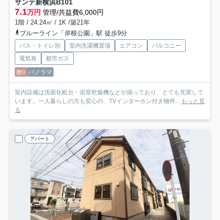
サンテ新横浜B
101
7.1
万円
管理/共益費6,000円
1階 / 24.24㎡ / 1K /築21年
ブルーライン「岸根公園」駅 徒歩9分
バス・トイレ別
室内洗濯機置場
エアコン
バルコニー
電気有
都市ガス
敷0
パノラマ
室内設備は洗面化粧台・浴室乾燥機などが揃っており、とても充実して
います。一人暮らしの方も安心の、TVインターホン付き物件...
もっと見
る
アパート