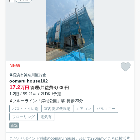
NEW
横浜市神奈川区片倉
oomaru house
102
17.2
万円
管理/共益費6,000円
1-2階 / 59.21㎡ / 2LDK /予定
ブルーライン「岸根公園」駅 徒歩23分
バス・トイレ別
室内洗濯機置場
エアコン
バルコニー
フローリング
電気有
新築
こだわりポイント満載のoomaru house。歩いて296mのところに横浜片