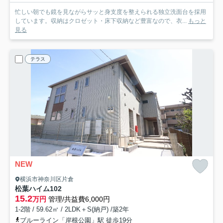
忙しい朝でも鏡を見ながらサッと身支度を整えられる独立洗面台を採用
しています。収納はクロゼット・床下収納など豊富なので、衣...
もっと
見る
テラス
NEW
横浜市神奈川区片倉
松葉ハイム
102
15.2
万円
管理/共益費6,000円
1-2階 / 59.62㎡ / 2LDK＋S(納戸) /築2年
ブルーライン「岸根公園」駅 徒歩19分