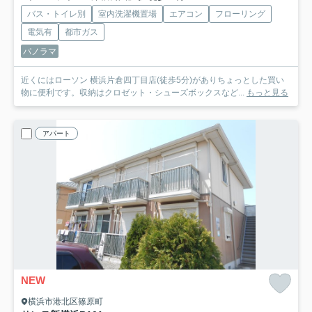
バス・トイレ別
室内洗濯機置場
エアコン
フローリング
電気有
都市ガス
パノラマ
近くにはローソン 横浜片倉四丁目店(徒歩5分)がありちょっとした買い
物に便利です。収納はクロゼット・シューズボックスなど...
もっと見る
アパート
NEW
横浜市港北区篠原町