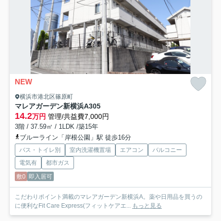
NEW
横浜市港北区篠原町
マレアガーデン新横浜A
305
14.2
万円
管理/共益費7,000円
3階 / 37.59㎡ / 1LDK /築15年
ブルーライン「岸根公園」駅 徒歩16分
バス・トイレ別
室内洗濯機置場
エアコン
バルコニー
電気有
都市ガス
敷0
即入居可
こだわりポイント満載のマレアガーデン新横浜A。薬や日用品を買うの
に便利なFit Care Express(フィットケアエ...
もっと見る