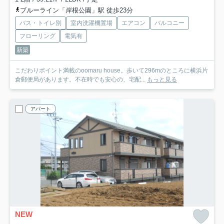
ブルーライン「岸根公園」駅 徒歩23分
バス・トイレ別
室内洗濯機置場
エアコン
バルコニー
フローリング
電気有
新築
こだわりポイント満載のoomaru house。歩いて296mのところに横浜片
倉郵便局があります。不在時でも安心の、宅配...
もっと見る
アパート
NEW