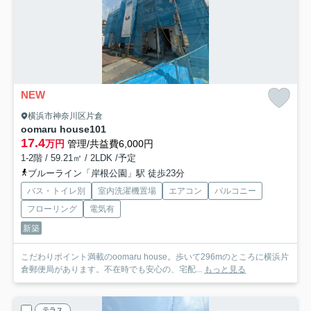
NEW
横浜市神奈川区片倉
oomaru house
101
17.4
万円
管理/共益費6,000円
1-2階 / 59.21㎡ / 2LDK /予定
ブルーライン「岸根公園」駅 徒歩23分
バス・トイレ別
室内洗濯機置場
エアコン
バルコニー
フローリング
電気有
新築
こだわりポイント満載のoomaru house。歩いて296mのところに横浜片
倉郵便局があります。不在時でも安心の、宅配...
もっと見る
テラス