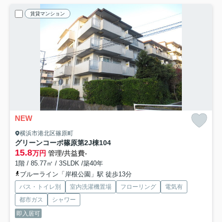
賃貸マンション
NEW
横浜市港北区篠原町
グリーンコーポ篠原第2J棟
104
15.8
万円
管理/共益費-
1階 / 85.77㎡ / 3SLDK /築40年
ブルーライン「岸根公園」駅 徒歩13分
バス・トイレ別
室内洗濯機置場
フローリング
電気有
都市ガス
シャワー
即入居可