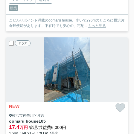
新築
こだわりポイント満載のoomaru house。歩いて296mのところに横浜片
倉郵便局があります。不在時でも安心の、宅配...
もっと見る
テラス
NEW
横浜市神奈川区片倉
oomaru house
105
17.4
万円
管理/共益費6,000円
1-2階 / 59.21㎡ / 2LDK /予定