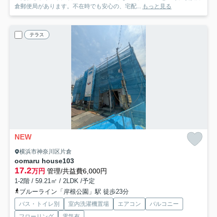
倉郵便局があります。不在時でも安心の、宅配...
もっと見る
テラス
NEW
横浜市神奈川区片倉
oomaru house
103
17.2
万円
管理/共益費6,000円
1-2階 / 59.21㎡ / 2LDK /予定
ブルーライン「岸根公園」駅 徒歩23分
バス・トイレ別
室内洗濯機置場
エアコン
バルコニー
フローリング
電気有