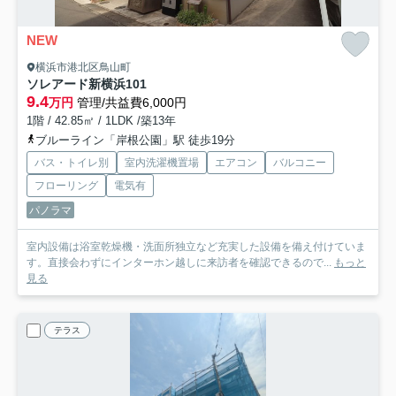
NEW
横浜市港北区鳥山町
ソレアード新横浜
101
9.4
万円
管理/共益費6,000円
1階 / 42.85㎡ / 1LDK /築13年
ブルーライン「岸根公園」駅 徒歩19分
バス・トイレ別
室内洗濯機置場
エアコン
バルコニー
フローリング
電気有
パノラマ
室内設備は浴室乾燥機・洗面所独立など充実した設備を備え付けていま
す。直接会わずにインターホン越しに来訪者を確認できるので...
もっと
見る
テラス