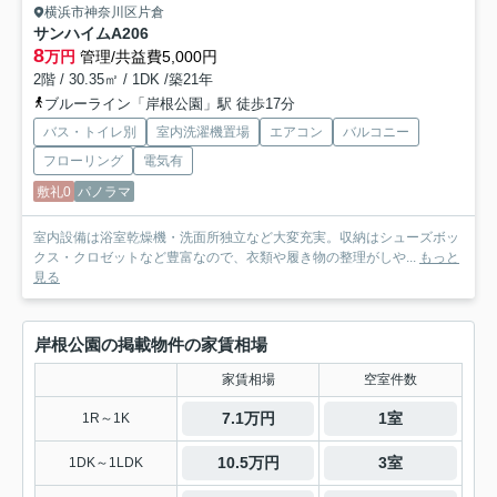
横浜市神奈川区片倉
サンハイムA
206
8
万円
管理/共益費5,000円
2階 / 30.35㎡ / 1DK /築21年
ブルーライン「岸根公園」駅 徒歩17分
バス・トイレ別
室内洗濯機置場
エアコン
バルコニー
フローリング
電気有
敷礼0
パノラマ
室内設備は浴室乾燥機・洗面所独立など大変充実。収納はシューズボッ
クス・クロゼットなど豊富なので、衣類や履き物の整理がしや...
もっと
見る
岸根公園の掲載物件の家賃相場
家賃相場
空室件数
7.1万円
1室
1R～1K
10.5万円
3室
1DK～1LDK