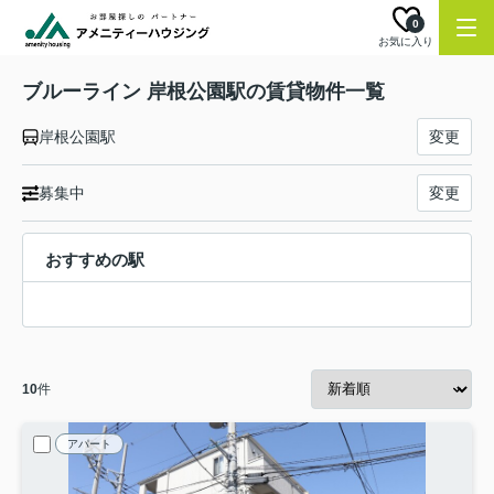
0
お気に入り
ブルーライン 岸根公園駅の賃貸物件一覧
岸根公園駅
変更
募集中
変更
おすすめの駅
10
件
アパート