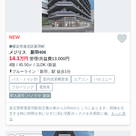
NEW
横浜市港北区新羽町
メジリス 新羽
406
14.1
万円
管理/共益費13,000円
4階 / 45.50㎡ / 1LDK /新築
ブルーライン「新羽」駅 徒歩1分
バス・トイレ別
室内洗濯機置場
エアコン
バルコニー
フローリング
電気有
即入居可
パノラマ
新築
港北警察署新羽駅前交番が家から145mのところにあります。荷物を注
文する時に時間を気にせずに済む宅配ボックスを共用部に備...
もっと見
る