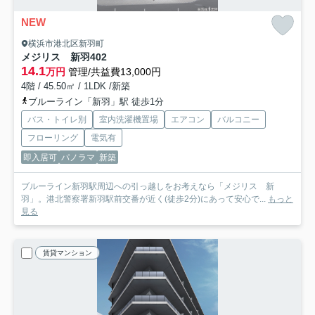
NEW
横浜市港北区新羽町
メジリス 新羽
402
14.1
万円
管理/共益費13,000円
4階 / 45.50㎡ / 1LDK /新築
ブルーライン「新羽」駅 徒歩1分
バス・トイレ別
室内洗濯機置場
エアコン
バルコニー
フローリング
電気有
即入居可
パノラマ
新築
ブルーライン新羽駅周辺への引っ越しをお考えなら「メジリス 新
羽」。港北警察署新羽駅前交番が近く(徒歩2分)にあって安心で...
もっと
見る
賃貸マンション