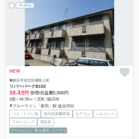
アパート
NEW
横浜市港北区綱島上町
リバーパークB
102
10.3
万円
管理/共益費5,000円
1階 / 44.00㎡ / 2DK /築25年
ブルーライン「新羽」駅 徒歩20分
バス・トイレ別
室内洗濯機置場
エアコン
バルコニー
フローリング
電気有
フリーレント
即入居可
パノラマ