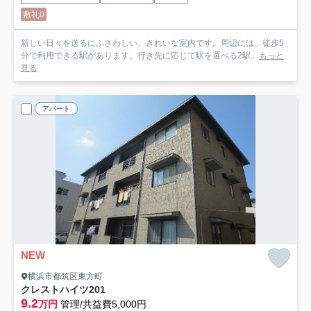
敷礼0
新しい日々を送るにふさわしい、きれいな室内です。周辺には、徒歩5
分で利用できる駅があります。行き先に応じて駅を選べる2駅...
もっと
見る
アパート
NEW
横浜市都筑区東方町
クレストハイツ
201
9.2
万円
管理/共益費5,000円