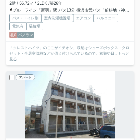
2階 / 56.72㎡ / 2LDK /築26年
ブルーライン「新羽」駅 バス13分 横浜市営バス「前耕地（神奈川県）」 停歩3分
バス・トイレ別
室内洗濯機置場
エアコン
バルコニー
電気有
駐輪場
礼0
パノラマ
「クレストハイツ」のここがイチオシ。収納はシューズボックス・クロ
ゼット・全居室収納などが備え付けられているので、衣類や日...
もっと
見る
アパート