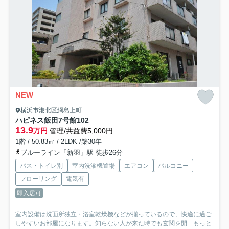
NEW
横浜市港北区綱島上町
ハピネス飯田7号館
102
13.9
万円
管理/共益費5,000円
1階 / 50.83㎡ / 2LDK /築30年
ブルーライン「新羽」駅 徒歩26分
バス・トイレ別
室内洗濯機置場
エアコン
バルコニー
フローリング
電気有
即入居可
室内設備は洗面所独立・浴室乾燥機などが揃っているので、快適に過ご
しやすいお部屋になります。知らない人が来た時でも玄関を開...
もっと