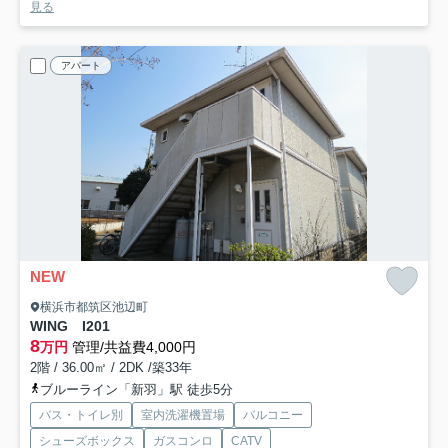
見る
アパート
NEW
横浜市都筑区池辺町
WING I
201
8
万円
管理/共益費4,000円
2階 / 36.00㎡ / 2DK /築33年
ブルーライン「新羽」駅 徒歩5分
バス・トイレ別
室内洗濯機置場
バルコニー
シューズボックス
ガスコンロ
CATV