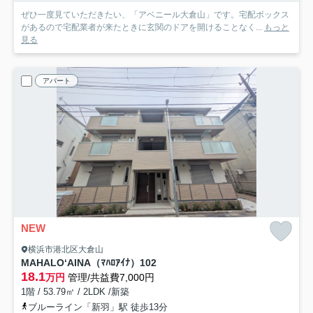
ぜひ一度見ていただきたい、「アベニール大倉山」です。宅配ボックス
があるので宅配業者が来たときに玄関のドアを開けることなく...
もっと
見る
アパート
NEW
横浜市港北区大倉山
MAHALO‘AINA（ﾏﾊﾛｱｲﾅ）
102
18.1
万円
管理/共益費7,000円
1階 / 53.79㎡ / 2LDK /新築
ブルーライン「新羽」駅 徒歩13分