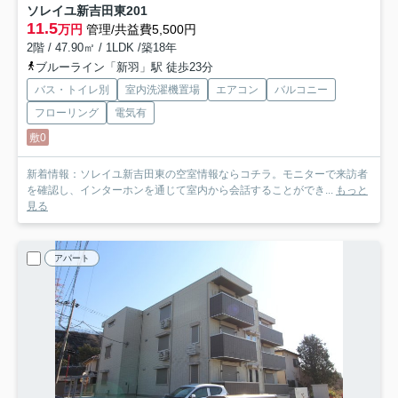
ソレイユ新吉田東
201
11.5
万円
管理/共益費5,500円
2階 / 47.90㎡ / 1LDK /築18年
ブルーライン「新羽」駅 徒歩23分
バス・トイレ別
室内洗濯機置場
エアコン
バルコニー
フローリング
電気有
敷0
新着情報：ソレイユ新吉田東の空室情報ならコチラ。モニターで来訪者
を確認し、インターホンを通じて室内から会話することができ...
もっと
見る
アパート