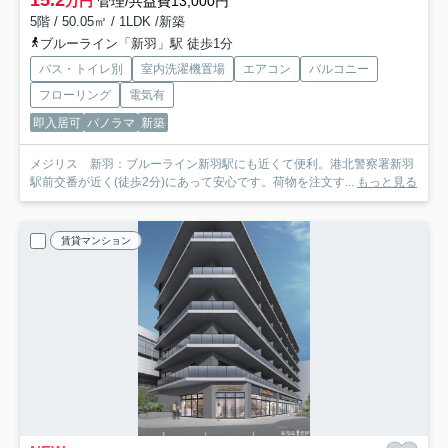
万円
管理/共益費13,000円
5階 / 50.05㎡ / 1LDK /新築
ブルーライン「新羽」駅 徒歩1分
バス・トイレ別
室内洗濯機置場
エアコン
バルコニー
フローリング
電気有
即入居可
パノラマ
新築
メジリス 新羽：ブルーライン新羽駅にも近くて便利。港北警察署新羽
駅前交番が近く(徒歩2分)にあって安心です。荷物を注文す...
もっと見る
賃貸マンション