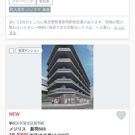
フローリング
電気有
即入居可
パノラマ
新築
歩いて2分のところに港北警察署新羽駅前交番があります。荷物が受け
取れないときに一時的に保管できる宅配ボックスは、一人暮ら...
もっと
見る
賃貸マンション
NEW
横浜市港北区新羽町
メジリス 新羽
503
15.2