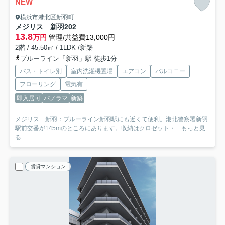
NEW
横浜市港北区新羽町
メジリス 新羽
202
13.8
万円
管理/共益費13,000円
2階 / 45.50㎡ / 1LDK /新築
ブルーライン「新羽」駅 徒歩1分
バス・トイレ別
室内洗濯機置場
エアコン
バルコニー
フローリング
電気有
即入居可
パノラマ
新築
メジリス 新羽：ブルーライン新羽駅にも近くて便利。港北警察署新羽
駅前交番が145mのところにあります。収納はクロゼット・...
もっと見
る
賃貸マンション