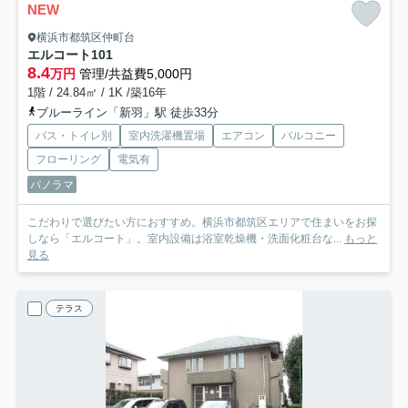
NEW
横浜市都筑区仲町台
エルコート
101
8.4
万円
管理/共益費5,000円
1階 / 24.84㎡ / 1K /築16年
ブルーライン「新羽」駅 徒歩33分
バス・トイレ別
室内洗濯機置場
エアコン
バルコニー
フローリング
電気有
パノラマ
こだわりで選びたい方におすすめ。横浜市都筑区エリアで住まいをお探
しなら「エルコート」。室内設備は浴室乾燥機・洗面化粧台な...
もっと
見る
テラス