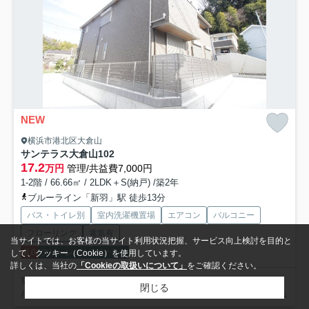
NEW
横浜市港北区大倉山
サンテラス大倉山
102
17.2
万円
管理/共益費7,000円
1-2階 / 66.66㎡ / 2LDK＋S(納戸) /築2年
ブルーライン「新羽」駅 徒歩13分
バス・トイレ別
室内洗濯機置場
エアコン
バルコニー
フローリング
電気有
当サイトでは、お客様の当サイト利用状況把握、サービス向上検討を目的と
礼0
フリーレント
パノラマ
して、クッキー（Cookie）を使用しています。
詳しくは、当社の
「Cookieの取扱いについて」
をご確認ください。
室内設備は追い焚き・CATV・エアコンなど大変充実。こちらはカップ
閉じる
ル向け物件です。令和8年6月の入居期日指定です。そこか...
もっと見る