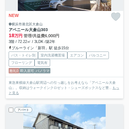
NEW
横浜市港北区大倉山
アベニール大倉山
303
18
万円
管理/共益費6,000円
3階 / 72.22㎡ / 3LDK /築2年
ブルーライン「新羽」駅 徒歩15分
バス・トイレ別
室内洗濯機置場
エアコン
バルコニー
フローリング
電気有
敷礼0
即入居可
パノラマ
東急東横線大倉山駅周辺への引っ越しをお考えなら「アベニール大倉
山」。収納はウォークインクロゼット・シューズボックスなど豊...
もっ
と見る
アパート