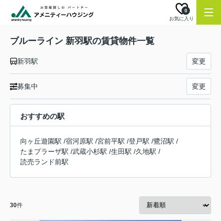
0
お気に入り
ブルーライン 新羽駅の賃貸物件一覧
新羽駅
変更
募集中
変更
おすすめの駅
向ヶ丘遊園駅
/
宿河原駅
/
宮前平駅
/
登戸駅
/
鷺沼駅
/
たまプラーザ駅
/
武蔵小杉駅
/
生田駅
/
久地駅
/
読売ランド前駅
30
件