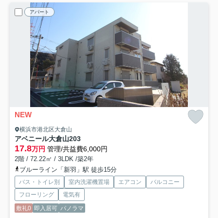
アパート
NEW
横浜市港北区大倉山
アベニール大倉山
203
17.8
万円
管理/共益費6,000円
2階 / 72.22㎡ / 3LDK /築2年
ブルーライン「新羽」駅 徒歩15分
バス・トイレ別
室内洗濯機置場
エアコン
バルコニー
フローリング
電気有
敷礼0
即入居可
パノラマ