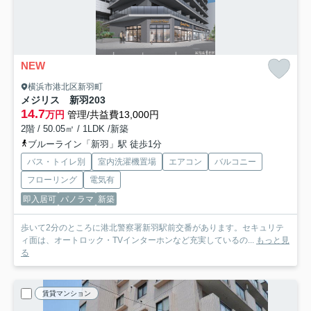
NEW
横浜市港北区新羽町
メジリス 新羽
203
14.7
万円
管理/共益費13,000円
2階 / 50.05㎡ / 1LDK /新築
ブルーライン「新羽」駅 徒歩1分
バス・トイレ別
室内洗濯機置場
エアコン
バルコニー
フローリング
電気有
即入居可
パノラマ
新築
歩いて2分のところに港北警察署新羽駅前交番があります。セキュリテ
ィ面は、オートロック・TVインターホンなど充実しているの...
もっと見
る
賃貸マンション