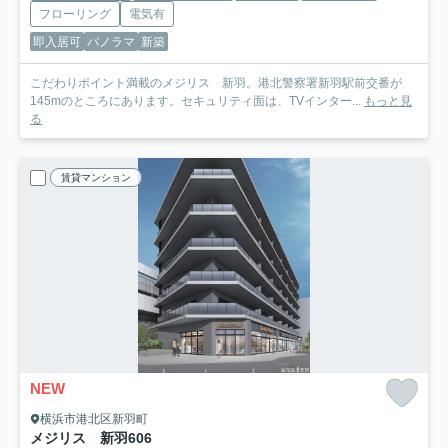
フローリング
電気有
即入居可
パノラマ
新築
こだわりポイント満載のメジリス 新羽。港北警察署新羽駅前交番が
145mのところにあります。セキュリティ面は、TVインター...
もっと見
る
賃貸マンション
NEW
横浜市港北区新羽町
メジリス 新羽
606