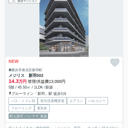
賃貸マンション
NEW
横浜市港北区新羽町
メジリス 新羽
502
14.3
万円
管理/共益費13,000円
5階 / 45.50㎡ / 1LDK /新築
ブルーライン「新羽」駅 徒歩1分
バス・トイレ別
室内洗濯機置場
エアコン
バルコニー
フローリング
電気有
即入居可
パノラマ
新築
気になるイチオシ物件情報：「メジリス 新羽」。すぐ近く(徒歩2分)に