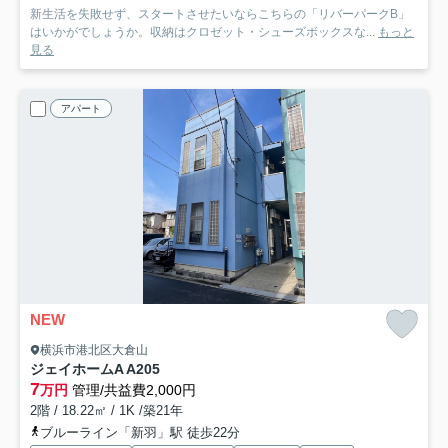
新生活を失敗せず、スタートさせたいならこちらの「リバーパークB」
はいかがでしょうか。収納はクロゼット・シューズボックスな...
もっと
見る
アパート
NEW
横浜市港北区大倉山
ジェイホームA A
205
7
万円
管理/共益費2,000円
2階 / 18.22㎡ / 1K /築21年
ブルーライン「新羽」駅 徒歩22分