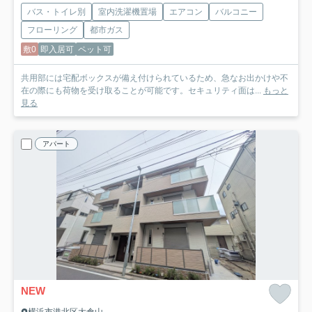
バス・トイレ別
室内洗濯機置場
エアコン
バルコニー
フローリング
都市ガス
敷0
即入居可
ペット可
共用部には宅配ボックスが備え付けられているため、急なお出かけや不
在の際にも荷物を受け取ることが可能です。セキュリティ面は...
もっと
見る
アパート
NEW