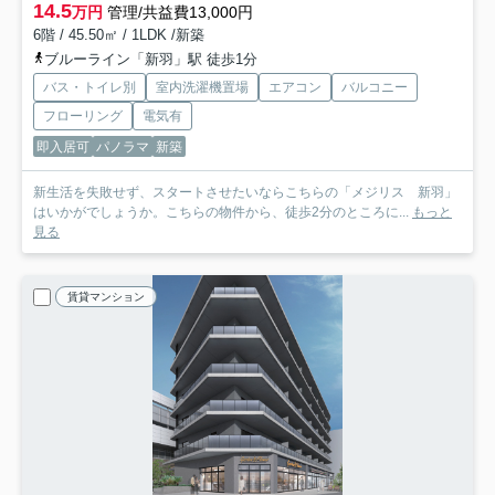
14.5
万円
管理/共益費13,000円
6階 / 45.50㎡ / 1LDK /新築
ブルーライン「新羽」駅 徒歩1分
バス・トイレ別
室内洗濯機置場
エアコン
バルコニー
フローリング
電気有
即入居可
パノラマ
新築
新生活を失敗せず、スタートさせたいならこちらの「メジリス 新羽」
はいかがでしょうか。こちらの物件から、徒歩2分のところに...
もっと
見る
賃貸マンション