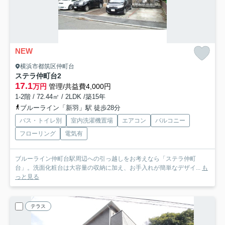
NEW
横浜市都筑区仲町台
ステラ仲町台
2
17.1
万円
管理/共益費4,000円
1-2階 / 72.44㎡ / 2LDK /築15年
ブルーライン「新羽」駅 徒歩28分
バス・トイレ別
室内洗濯機置場
エアコン
バルコニー
フローリング
電気有
ブルーライン仲町台駅周辺への引っ越しをお考えなら「ステラ仲町
台」。洗面化粧台は大容量の収納に加え、お手入れが簡単なデザイ...
も
っと見る
テラス