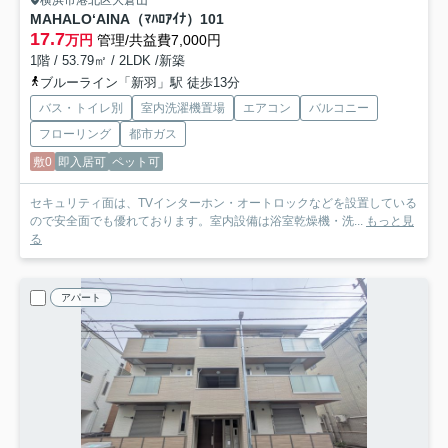
横浜市港北区大倉山
MAHALO‘AINA（ﾏﾊﾛｱｲﾅ）
101
17.7
万円
管理/共益費7,000円
1階 / 53.79㎡ / 2LDK /新築
ブルーライン「新羽」駅 徒歩13分
バス・トイレ別
室内洗濯機置場
エアコン
バルコニー
フローリング
都市ガス
敷0
即入居可
ペット可
セキュリティ面は、TVインターホン・オートロックなどを設置している
ので安全面でも優れております。室内設備は浴室乾燥機・洗...
もっと見
る
アパート