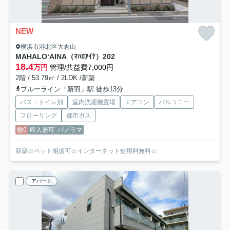
NEW
横浜市港北区大倉山
MAHALO‘AINA（ﾏﾊﾛｱｲﾅ）
202
18.4
万円
管理/共益費7,000円
2階 / 53.79㎡ / 2LDK /新築
ブルーライン「新羽」駅 徒歩13分
バス・トイレ別
室内洗濯機置場
エアコン
バルコニー
フローリング
都市ガス
敷0
即入居可
パノラマ
新築☆ペット相談可☆インターネット使用料無料☆
アパート