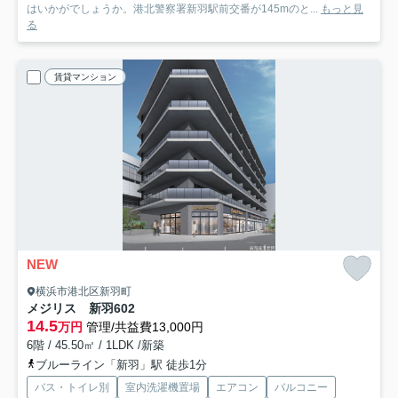
はいかがでしょうか。港北警察署新羽駅前交番が145mのと...
もっと見
る
賃貸マンション
NEW
横浜市港北区新羽町
メジリス 新羽
602
14.5
万円
管理/共益費13,000円
6階 / 45.50㎡ / 1LDK /新築
ブルーライン「新羽」駅 徒歩1分
バス・トイレ別
室内洗濯機置場
エアコン
バルコニー