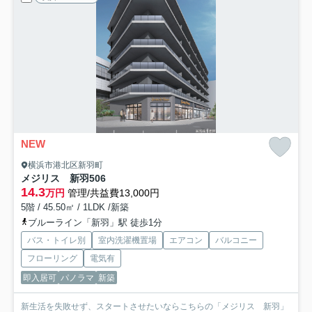
NEW
横浜市港北区新羽町
メジリス 新羽
506
14.3
万円
管理/共益費13,000円
5階 / 45.50㎡ / 1LDK /新築
ブルーライン「新羽」駅 徒歩1分
バス・トイレ別
室内洗濯機置場
エアコン
バルコニー
フローリング
電気有
即入居可
パノラマ
新築
新生活を失敗せず、スタートさせたいならこちらの「メジリス 新羽」