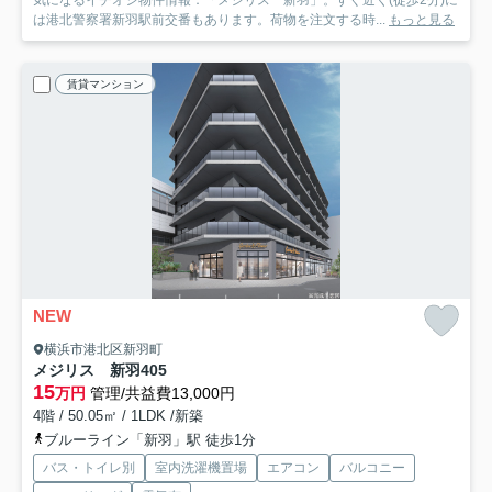
は港北警察署新羽駅前交番もあります。荷物を注文する時...
もっと見る
賃貸マンション
NEW
横浜市港北区新羽町
メジリス 新羽
405
15
万円
管理/共益費13,000円
4階 / 50.05㎡ / 1LDK /新築
ブルーライン「新羽」駅 徒歩1分
バス・トイレ別
室内洗濯機置場
エアコン
バルコニー