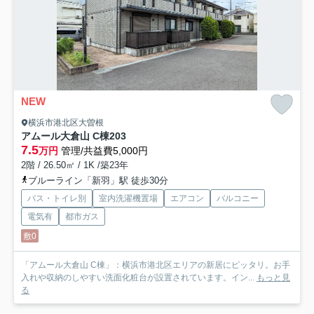
NEW
横浜市港北区大曽根
アムール大倉山 C棟
203
7.5
万円
管理/共益費5,000円
2階 / 26.50㎡ / 1K /築23年
ブルーライン「新羽」駅 徒歩30分
バス・トイレ別
室内洗濯機置場
エアコン
バルコニー
電気有
都市ガス
敷0
「アムール大倉山 C棟」：横浜市港北区エリアの新居にピッタリ。お手
入れや収納のしやすい洗面化粧台が設置されています。イン...
もっと見
る