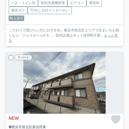
バス・トイレ別
室内洗濯機置場
エアコン
電気有
都市ガス
TVモニタ付インターホン
即入居可
こだわりで選びたい方におすすめ。横浜市港北区エリアで住まいをお探
しなら「ジェイホームA A」。室内設備はネット使用料不要...
もっと見
る
アパート
NEW
横浜市港北区新吉田東