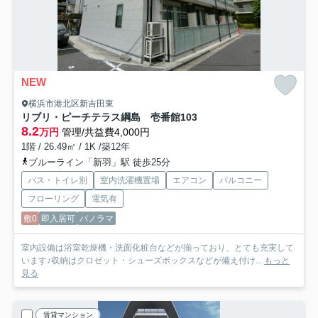
NEW
横浜市港北区新吉田東
リブリ・ピーチテラス綱島 壱番館
103
8.2
万円
管理/共益費4,000円
1階 / 26.49㎡ / 1K /築12年
ブルーライン「新羽」駅 徒歩25分
バス・トイレ別
室内洗濯機置場
エアコン
バルコニー
フローリング
電気有
敷0
即入居可
パノラマ
室内設備は浴室乾燥機・洗面化粧台などが揃っており、とても充実して
います♪収納はクロゼット・シューズボックスなどが備え付け...
もっと
見る
賃貸マンション