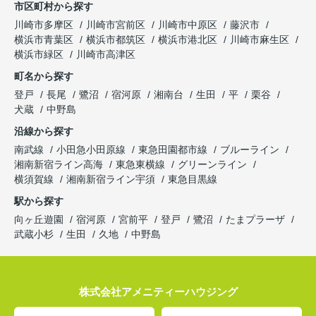
市区町村から探す
川崎市多摩区
川崎市宮前区
川崎市中原区
藤沢市
横浜市青葉区
横浜市都筑区
横浜市港北区
川崎市麻生区
横浜市緑区
川崎市高津区
町名から探す
登戸
長尾
鷺沼
宿河原
湘南台
生田
平
栗谷
犬蔵
中野島
沿線から探す
南武線
小田急小田原線
東急田園都市線
ブルーライン
湘南新宿ライン高海
東急東横線
グリーンライン
横須賀線
湘南新宿ライン宇須
東急目黒線
駅から探す
向ヶ丘遊園
宿河原
宮前平
登戸
鷺沼
たまプラーザ
武蔵小杉
生田
久地
中野島
株式会社アメニティーハウジング