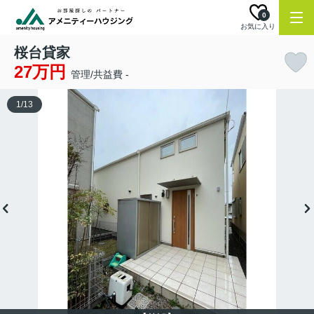
0
お気に入り
桜台貸家
27万円
管理/共益費 -
1
/
13