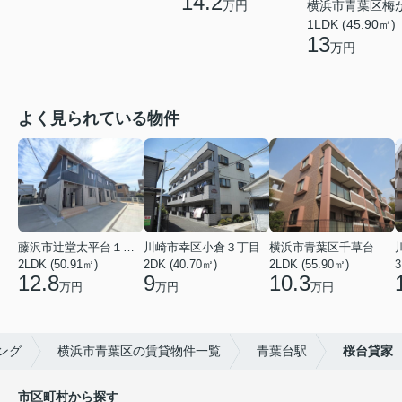
14.2
横浜市青葉区梅
万円
1LDK (45.90㎡)
13
万円
よく見られている物件
藤沢市辻堂太平台１丁目
川崎市幸区小倉３丁目
横浜市青葉区千草台
2LDK (50.91㎡)
2DK (40.70㎡)
2LDK (55.90㎡)
3
12.8
9
10.3
万円
万円
万円
ング
横浜市青葉区の賃貸物件一覧
青葉台駅
桜台貸家
市区町村から探す