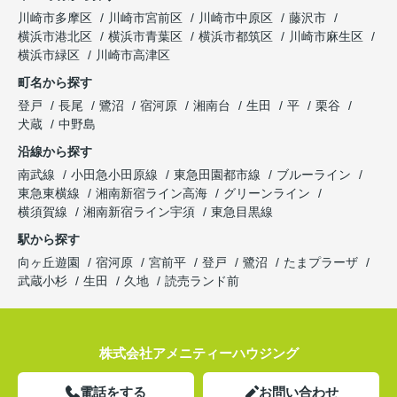
川崎市多摩区
川崎市宮前区
川崎市中原区
藤沢市
横浜市港北区
横浜市青葉区
横浜市都筑区
川崎市麻生区
横浜市緑区
川崎市高津区
町名から探す
登戸
長尾
鷺沼
宿河原
湘南台
生田
平
栗谷
犬蔵
中野島
沿線から探す
南武線
小田急小田原線
東急田園都市線
ブルーライン
東急東横線
湘南新宿ライン高海
グリーンライン
横須賀線
湘南新宿ライン宇須
東急目黒線
駅から探す
向ヶ丘遊園
宿河原
宮前平
登戸
鷺沼
たまプラーザ
武蔵小杉
生田
久地
読売ランド前
株式会社アメニティーハウジング
電話をする
お問い合わせ