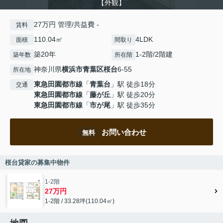
【外観】
27万円 管理/共益費 -
賃料
110.04㎡
4LDK
面積
間取り
築20年
1-2階/2階建
築年数
所在階
神奈川県
横浜市青葉区
桜台
6-55
所在地
東急田園都市線
「
青葉台
」駅 徒歩18分
交通
東急田園都市線
「
藤が丘
」駅 徒歩20分
東急田園都市線
「
市が尾
」駅 徒歩35分
お問い合わせ
無料
桜台貸家の募集中物件
1-2階
27万円
1-2階 / 33.28坪(110.04㎡)