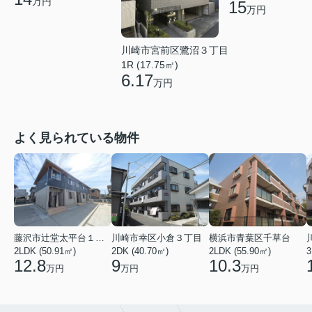
万円
15
万円
川崎市宮前区鷺沼３丁目
1R (17.75㎡)
6.17
万円
よく見られている物件
藤沢市辻堂太平台１丁目
川崎市幸区小倉３丁目
横浜市青葉区千草台
2LDK (50.91㎡)
2DK (40.70㎡)
2LDK (55.90㎡)
3
12.8
9
10.3
万円
万円
万円