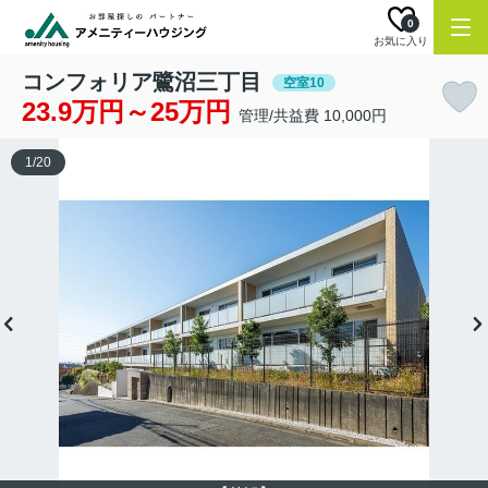
0
お気に入り
コンフォリア鷺沼三丁目
空室10
23.9万円～25万円
管理/共益費 10,000円
1
/
20