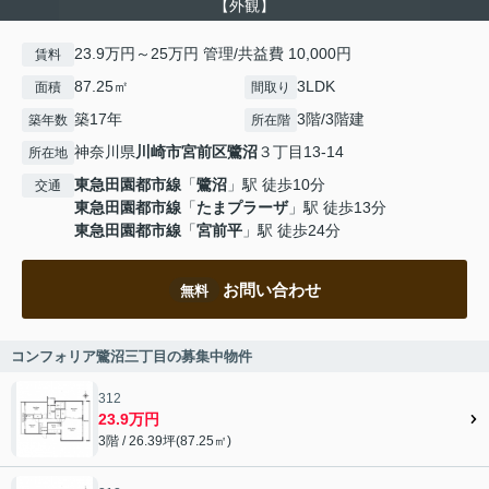
【外観】
23.9万円～25万円 管理/共益費 10,000円
賃料
87.25㎡
3LDK
面積
間取り
築17年
3階/3階建
築年数
所在階
神奈川県
川崎市宮前区
鷺沼
３丁目13-14
所在地
東急田園都市線
「
鷺沼
」駅 徒歩10分
交通
東急田園都市線
「
たまプラーザ
」駅 徒歩13分
東急田園都市線
「
宮前平
」駅 徒歩24分
お問い合わせ
無料
コンフォリア鷺沼三丁目の募集中物件
312
23.9万円
3階 / 26.39坪(87.25㎡)