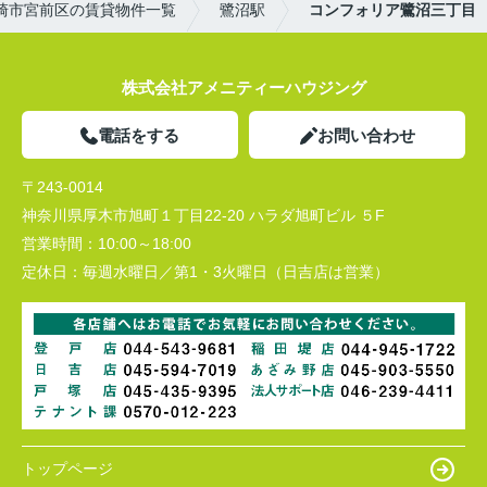
崎市宮前区の賃貸物件一覧
鷺沼駅
コンフォリア鷺沼三丁目
株式会社アメニティーハウジング
電話をする
お問い合わせ
〒243-0014
神奈川県厚木市旭町１丁目22-20 ハラダ旭町ビル ５F
営業時間：
10:00～18:00
定休日：
毎週水曜日／第1・3火曜日（日吉店は営業）
トップページ