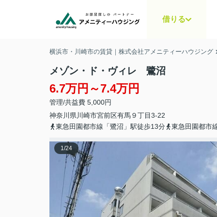
借りる
横浜市・川崎市の賃貸｜株式会社アメニティーハウジング
メゾン・ド・ヴィレ 鷺沼
6.7万円～7.4万円
管理/共益費 5,000円
神奈川県
川崎市宮前区
有馬
９丁目3-22
東急田園都市線「鷺沼」駅徒歩13分
東急田園都市線
1
/
24