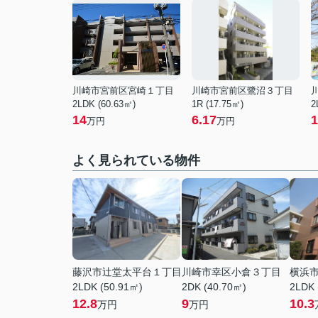
川崎市宮前区宮崎１丁目
川崎市宮前区鷺沼３丁目
2LDK (60.63㎡)
1R (17.75㎡)
2
14
6.17
1
万円
万円
よく見られている物件
藤沢市辻堂太平台１丁目
川崎市幸区小倉３丁目
横浜
2LDK (50.91㎡)
2DK (40.70㎡)
2LDK 
12.8
9
10.3
万円
万円