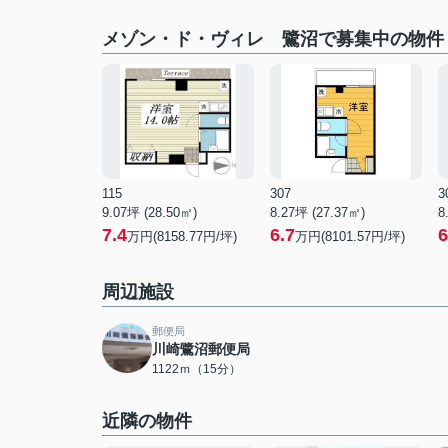
メゾン・ド・ヴィレ 鷺沼で募集中の物件
115
307
3
9.07坪 (28.50㎡)
8.27坪 (27.37㎡)
8
7.4
6.7
6
万円(8158.77円/坪)
万円(8101.57円/坪)
周辺施設
郵便局
川崎鷺沼郵便局
1122ｍ（15分）
近隣の物件