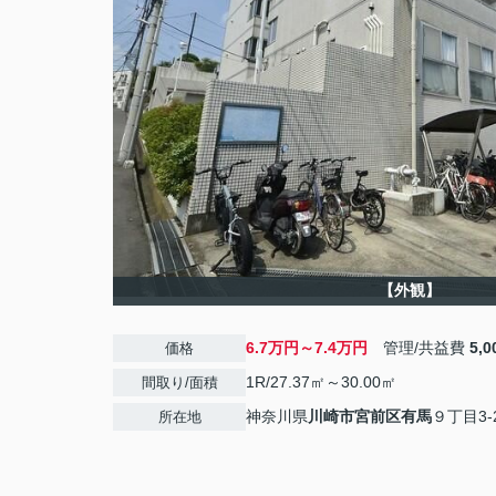
【外観】
6.7万円～7.4万円
管理/共益費
5,
価格
1R/27.37㎡～30.00㎡
間取り/面積
神奈川県
川崎市宮前区
有馬
９丁目3-
所在地