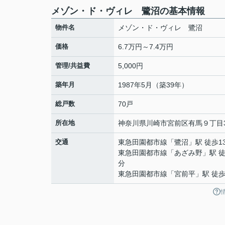
メゾン・ド・ヴィレ 鷺沼の基本情報
物件名
メゾン・ド・ヴィレ 鷺沼
価格
6.7万円～7.4万円
管理/共益費
5,000円
築年月
1987年5月（築39年）
総戸数
70戸
所在地
神奈川県
川崎市宮前区
有馬
９丁目3
交通
東急田園都市線
「
鷺沼
」駅 徒歩1
東急田園都市線
「
あざみ野
」駅 徒
分
東急田園都市線
「
宮前平
」駅 徒歩