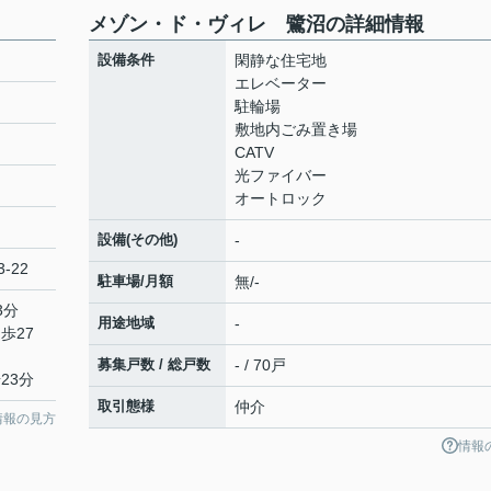
メゾン・ド・ヴィレ 鷺沼の詳細情報
設備条件
閑静な住宅地
エレベーター
駐輪場
敷地内ごみ置き場
CATV
光ファイバー
オートロック
設備(その他)
-
-22
駐車場/月額
無/-
3分
用途地域
-
歩27
募集戸数 / 総戸数
- / 70戸
23分
取引態様
仲介
情報の見方
情報