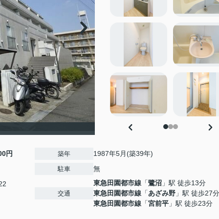
000円
1987年5月(築39年)
築年
無
駐車
東急田園都市線
「
鷺沼
」駅 徒歩13分
22
東急田園都市線
「
あざみ野
」駅 徒歩27
交通
東急田園都市線
「
宮前平
」駅 徒歩23分