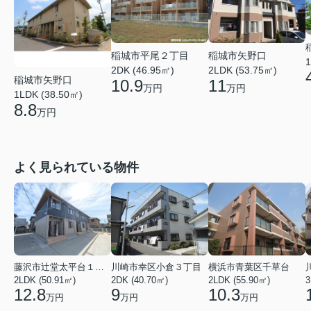
稲城市平尾２丁目
稲城市矢野口
1
2DK (46.95㎡)
2LDK (53.75㎡)
稲城市矢野口
10.9
11
万円
万円
1LDK (38.50㎡)
8.8
万円
よく見られている物件
藤沢市辻堂太平台１丁目
川崎市幸区小倉３丁目
横浜市青葉区千草台
2LDK (50.91㎡)
2DK (40.70㎡)
2LDK (55.90㎡)
3
12.8
9
10.3
万円
万円
万円