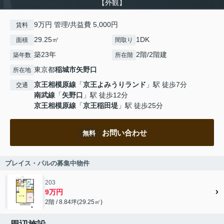
【外観】
9万円 管理/共益費 5,000円
賃料
29.25㎡
1DK
面積
間取り
築23年
2階/2階建
築年数
所在階
東京都
稲城市
矢野口
所在地
京王相模原線
「
京王よみうりランド
」駅 徒歩7分
交通
南武線
「
矢野口
」駅 徒歩12分
京王相模原線
「
京王稲田堤
」駅 徒歩25分
お問い合わせ
無料
プレイス・パルの募集中物件
203
9万円
2階 / 8.84坪(29.25㎡)