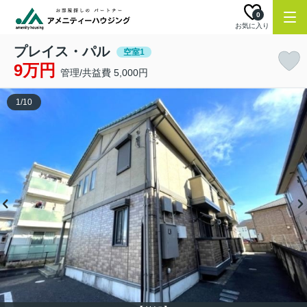
0
お気に入り
プレイス・パル
空室1
9万円
管理/共益費 5,000円
1
/
10