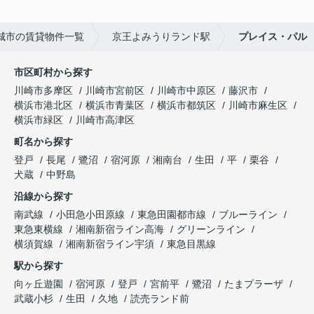
城市の賃貸物件一覧
京王よみうりランド駅
プレイス・パル
市区町村から探す
川崎市多摩区
川崎市宮前区
川崎市中原区
藤沢市
横浜市港北区
横浜市青葉区
横浜市都筑区
川崎市麻生区
横浜市緑区
川崎市高津区
町名から探す
登戸
長尾
鷺沼
宿河原
湘南台
生田
平
栗谷
犬蔵
中野島
沿線から探す
南武線
小田急小田原線
東急田園都市線
ブルーライン
東急東横線
湘南新宿ライン高海
グリーンライン
横須賀線
湘南新宿ライン宇須
東急目黒線
駅から探す
向ヶ丘遊園
宿河原
登戸
宮前平
鷺沼
たまプラーザ
武蔵小杉
生田
久地
読売ランド前