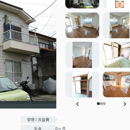
-
管理 / 共益費
0ヶ月
礼金