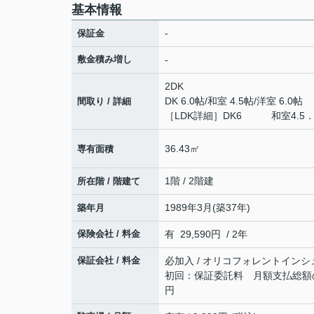
基本情報
-
保証金
敷金積み増し
-
2DK
DK 6.0帖
/
和室 4.5帖
/
洋室 6.0帖
間取り / 詳細
［LDK詳細］DK6 和室4.5．
36.43㎡
専有面積
1階 / 2階建
所在階 / 階建て
1989年3月(築37年)
築年月
保険会社 / 料金
有 29,590円 / 2年
保証会社 / 料金
必加入 / オリコフォレントインシ
初回：保証委託料 月額支払総額の5
円