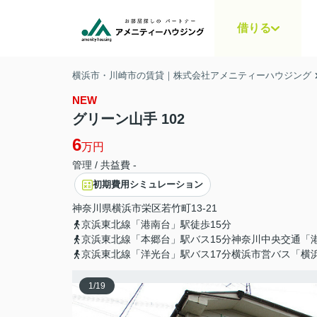
借りる
横浜市・川崎市の賃貸｜株式会社アメニティーハウジング
NEW
グリーン山手 102
6
万円
管理 / 共益費 -
初期費用シミュレーション
神奈川県
横浜市栄区
若竹町
13-21
京浜東北線「港南台」駅徒歩15分
京浜東北線「本郷台」駅バス15分神奈川中央交通「
京浜東北線「洋光台」駅バス17分横浜市営バス「横
1
/
19