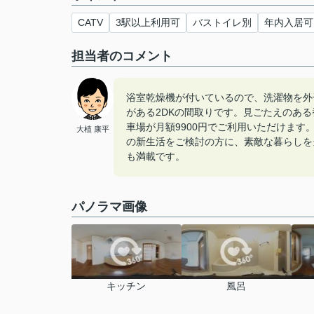
CATV
3駅以上利用可
バストイレ別
年内入居可
担当者のコメント
浴室乾燥機が付いているので、洗濯物を外
がある2DKの間取りです。見ごたえのある
車場が月額9900円でご利用いただけま
大植 康平
の新生活をご検討の方に、素敵な暮らしを
も満載です。
パノラマ画像
キッチン
風呂