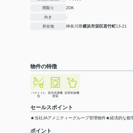
2DK
間取り
-
向き
神奈川県
横浜市栄区
若竹町
13-21
所在地
物件の特徴
バストイレ
室内洗濯機
浴室乾燥機
別
置場
セールスポイント
★当社JAアメニティーグループ管理物件★経済的な都
ポイント