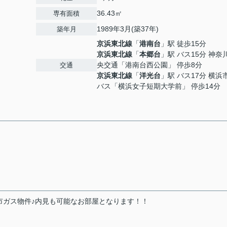
36.43㎡
専有面積
1989年3月(築37年)
築年月
京浜東北線
「
港南台
」駅 徒歩15分
京浜東北線
「
本郷台
」駅 バス15分 神奈
央交通「港南台西公園」 停歩8分
交通
京浜東北線
「
洋光台
」駅 バス17分 横浜
バス「横浜女子短期大学前」 停歩14分
市ガス物件♪内見も可能なお部屋となります！！