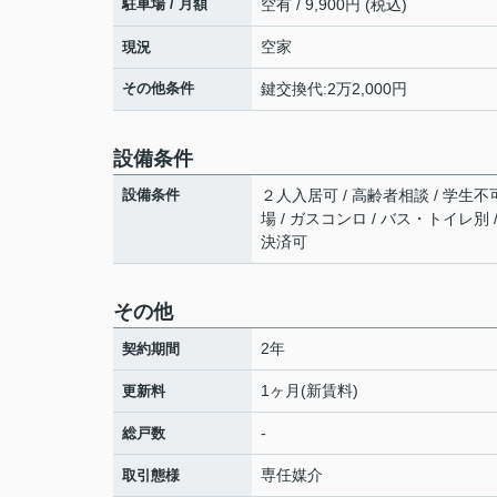
駐車場 / 月額
空有 / 9,900円 (税込)
空家
現況
その他条件
鍵交換代:2万2,000円
設備条件
設備条件
２人入居可 / 高齢者相談 / 学生不可 
場 / ガスコンロ / バス・トイレ別 /
決済可
その他
2年
契約期間
1ヶ月(新賃料)
更新料
-
総戸数
専任媒介
取引態様