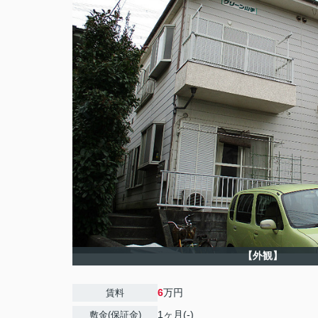
【外観】
6
万円
賃料
1ヶ月(-)
敷金(保証金)