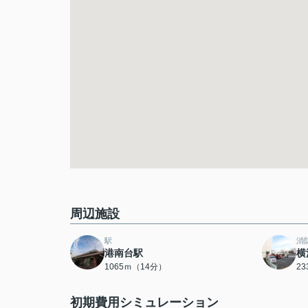
周辺施設
駅
消
港南台駅
横
1065ｍ（14分）
2
初期費用シミュレーション