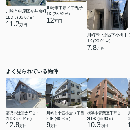
川崎市中原区中丸子
川崎市中原区今井南町
1K (25.52㎡)
1LDK (35.87㎡)
12
万円
11.2
万円
川崎市中原区下小田中
1K (20.01㎡)
7.8
万円
よく見られている物件
藤沢市辻堂太平台１丁目
川崎市幸区小倉３丁目
横浜市青葉区千草台
2LDK (50.91㎡)
2DK (40.70㎡)
2LDK (55.90㎡)
3
12.8
9
10.3
万円
万円
万円