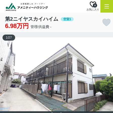
0
お気に入り
第2ニイヤスカイハイム
空室1
6.98万円
管理/共益費 -
1
/
27