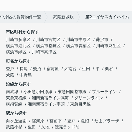
中原区の賃貸物件一覧
武蔵新城駅
第2ニイヤスカイハイム
市区町村から探す
川崎市多摩区
川崎市宮前区
川崎市中原区
藤沢市
横浜市港北区
横浜市都筑区
横浜市青葉区
川崎市麻生区
横浜市緑区
川崎市高津区
町名から探す
登戸
長尾
鷺沼
宿河原
湘南台
生田
平
栗谷
犬蔵
中野島
沿線から探す
南武線
小田急小田原線
東急田園都市線
ブルーライン
東急東横線
湘南新宿ライン高海
グリーンライン
横須賀線
湘南新宿ライン宇須
東急目黒線
駅から探す
向ヶ丘遊園
宿河原
宮前平
登戸
鷺沼
たまプラーザ
武蔵小杉
生田
久地
読売ランド前