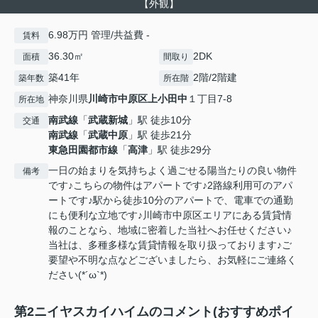
【外観】
6.98万円 管理/共益費 -
賃料
36.30㎡
2DK
面積
間取り
築41年
2階/2階建
築年数
所在階
神奈川県
川崎市中原区
上小田中
１丁目7-8
所在地
南武線
「
武蔵新城
」駅 徒歩10分
交通
南武線
「
武蔵中原
」駅 徒歩21分
東急田園都市線
「
高津
」駅 徒歩29分
一日の始まりを気持ちよく過ごせる陽当たりの良い物件
備考
です♪こちらの物件はアパートです♪2路線利用可のアパ
ートです♪駅から徒歩10分のアパートで、電車での通勤
にも便利な立地です♪川崎市中原区エリアにある賃貸情
報のことなら、地域に密着した当社へお任せください♪
当社は、多種多様な賃貸情報を取り扱っております♪ご
要望や不明な点などございましたら、お気軽にご連絡く
ださい(*´ω`*)
第2ニイヤスカイハイムのコメント(おすすめポイ