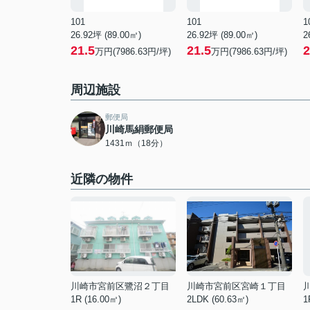
101
101
1
26.92坪 (89.00㎡)
26.92坪 (89.00㎡)
2
21.5
21.5
2
万円(7986.63円/坪)
万円(7986.63円/坪)
周辺施設
郵便局
川崎馬絹郵便局
1431ｍ（18分）
近隣の物件
川崎市宮前区鷺沼２丁目
川崎市宮前区宮崎１丁目
1R (16.00㎡)
2LDK (60.63㎡)
1