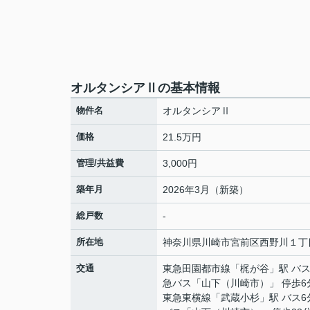
オルタンシアⅡの基本情報
物件名
オルタンシアⅡ
価格
21.5万円
管理/共益費
3,000円
築年月
2026年3月（新築）
総戸数
-
所在地
神奈川県
川崎市宮前区
西野川
１丁
交通
東急田園都市線
「
梶が谷
」駅 バス
急バス「山下（川崎市）」 停歩6
東急東横線
「
武蔵小杉
」駅 バス6