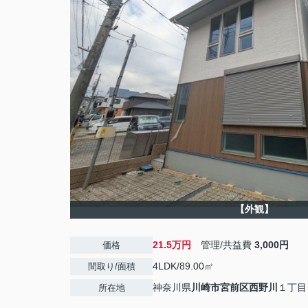
【外観】
21.5万円
管理/共益費
3,000円
価格
4LDK/89.00㎡
間取り/面積
神奈川県
川崎市宮前区
西野川
１丁目
所在地