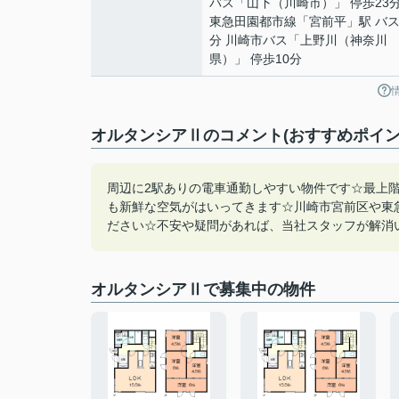
バス「山下（川崎市）」 停歩23
東急田園都市線
「
宮前平
」駅 バス
分 川崎市バス「上野川（神奈川
県）」 停歩10分
オルタンシアⅡのコメント(おすすめポイン
周辺に2駅ありの電車通勤しやすい物件です☆最上
も新鮮な空気がはいってきます☆川崎市宮前区や東
ださい☆不安や疑問があれば、当社スタッフが解消いたし
オルタンシアⅡで募集中の物件