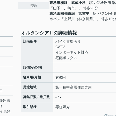
東急東横線
「
武蔵小杉
」駅 バス6分 東
交通
「山下（川崎市）」 停歩23分
東急田園都市線
「
宮前平
」駅 バス14分 
市バス「上野川（神奈川県）」 停歩10
オルタンシアⅡの詳細情報
設備条件
バイク置場あり
CATV
インターネット対応
宅配ボックス
設備(その他)
-
駐車場/月額
有/0円
用途地域
第一種中高層住居専用
目
募集戸数 / 総戸数
- / -
9分 東
分
取引態様
専任媒介
分 東急