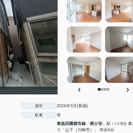
2026年3月(新築)
築年
有
駐車
東急田園都市線
「
梶が谷
」駅 バス9分 
ス「山下（川崎市）」 停歩6分