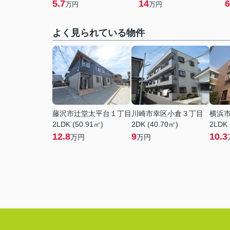
5.7
14
6
万円
万円
よく見られている物件
藤沢市辻堂太平台１丁目
川崎市幸区小倉３丁目
横浜
2LDK (50.91㎡)
2DK (40.70㎡)
2LDK 
12.8
9
10.3
万円
万円