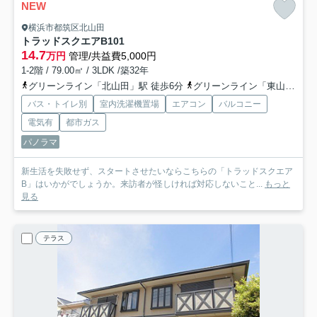
NEW
横浜市都筑区北山田
トラッドスクエアB
101
14.7
万円
管理/共益費5,000円
1-2階 / 79.00㎡ / 3LDK /築32年
グリーンライン「北山田」駅 徒歩6分
グリーンライン「東山田」駅 徒歩17分
バス・トイレ別
室内洗濯機置場
エアコン
バルコニー
電気有
都市ガス
パノラマ
新生活を失敗せず、スタートさせたいならこちらの「トラッドスクエア
B」はいかがでしょうか。来訪者が怪しければ対応しないこと...
もっと
見る
テラス