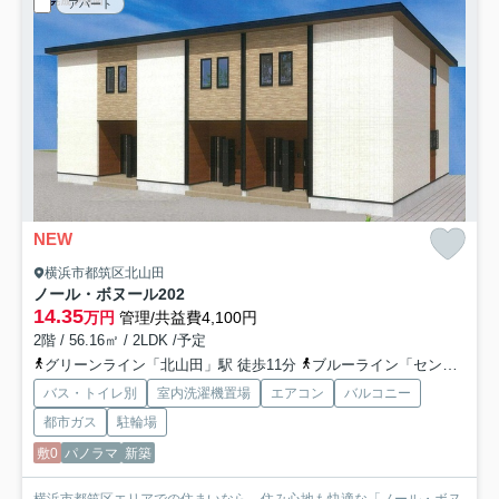
アパート
NEW
横浜市都筑区北山田
ノール・ボヌール
202
14.35
万円
管理/共益費4,100円
2階 / 56.16㎡ / 2LDK /予定
グリーンライン「北山田」駅 徒歩11分
ブルーライン「センター北」駅 徒歩25分
バス・トイレ別
室内洗濯機置場
エアコン
バルコニー
都市ガス
駐輪場
敷0
パノラマ
新築