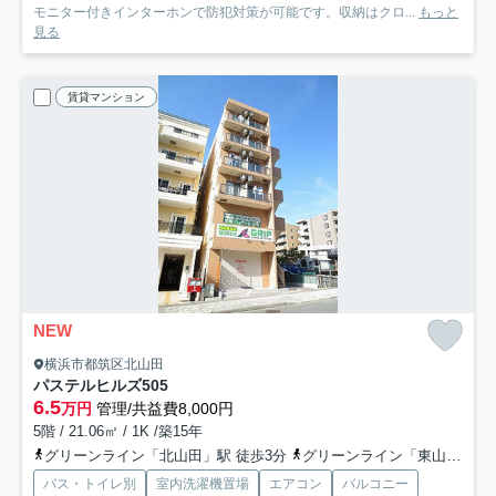
モニター付きインターホンで防犯対策が可能です。収納はクロ...
もっと
見る
賃貸マンション
NEW
横浜市都筑区北山田
パステルヒルズ
505
6.5
万円
管理/共益費8,000円
5階 / 21.06㎡ / 1K /築15年
グリーンライン「北山田」駅 徒歩3分
グリーンライン「東山田」駅 徒歩20分
バス・トイレ別
室内洗濯機置場
エアコン
バルコニー