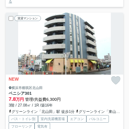
る
賃貸マンション
NEW
横浜市都筑区北山田
ベニシア
301
7.8
万円
管理/共益費6,300円
3階 / 27.08㎡ / 1R /築16年
グリーンライン「北山田」駅 徒歩1分
グリーンライン「東山田」駅 徒歩20分
バス・トイレ別
室内洗濯機置場
エアコン
バルコニー
フローリング
電気有