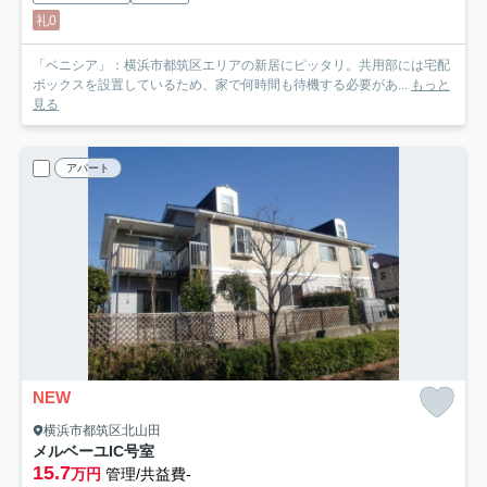
礼0
「ベニシア」：横浜市都筑区エリアの新居にピッタリ。共用部には宅配
ボックスを設置しているため、家で何時間も待機する必要があ...
もっと
見る
アパート
NEW
横浜市都筑区北山田
メルベーユI
C号室
15.7
万円
管理/共益費-