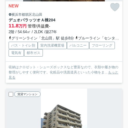
NEW
横浜市都筑区北山田
デュオパラッツオＡ棟
204
11.8
万円
管理/共益費-
2階 / 54.64㎡ / 2LDK /築27年
グリーンライン「北山田」駅 徒歩8分
ブルーライン「センター北」駅 徒歩15分
バス・トイレ別
室内洗濯機置場
バルコニー
フローリング
電気有
都市ガス
収納はクロゼット・シューズボックスなど豊富なので、衣類や履き物の
整理がしやすく便利です。化粧品や洗面道具といった小物をま...
もっと
見る
賃貸マンション