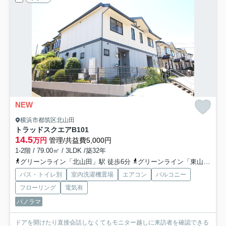
NEW
横浜市都筑区北山田
トラッドスクエアB
101
14.5
万円
管理/共益費5,000円
1-2階 / 79.00㎡ / 3LDK /築32年
グリーンライン「北山田」駅 徒歩6分
グリーンライン「東山田」駅 徒歩17分
バス・トイレ別
室内洗濯機置場
エアコン
バルコニー
フローリング
電気有
パノラマ
ドアを開けたり直接会話しなくてもモニター越しに来訪者を確認できる