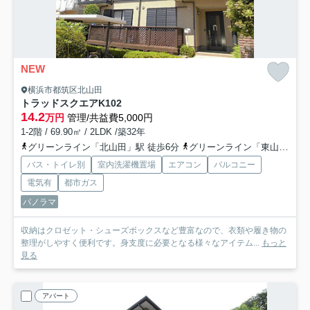
NEW
横浜市都筑区北山田
トラッドスクエアK
102
14.2
万円
管理/共益費5,000円
1-2階 / 69.90㎡ / 2LDK /築32年
グリーンライン「北山田」駅 徒歩6分
グリーンライン「東山田」駅 徒歩15分
バス・トイレ別
室内洗濯機置場
エアコン
バルコニー
電気有
都市ガス
パノラマ
収納はクロゼット・シューズボックスなど豊富なので、衣類や履き物の
整理がしやすく便利です。身支度に必要となる様々なアイテム...
もっと
見る
アパート