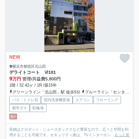
NEW
横浜市都筑区北山田
デライトコート Ⅵ
101
9
万円
管理/共益費5,800円
1階 / 32.42㎡ / 1R /築15年
グリーンライン「北山田」駅 徒歩5分
ブルーライン「センター北」駅 徒歩24分
バス・トイレ別
室内洗濯機置場
エアコン
フローリング
都市ガス
駐輪場
敷0
収納はクロゼット・シューズボックスなど豊富なので、広々と空間を利
用することも可能です。セキュリティ面は、TVインターホン...
もっと見