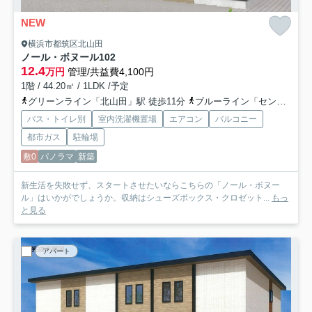
NEW
横浜市都筑区北山田
ノール・ボヌール
102
12.4
万円
管理/共益費4,100円
1階 / 44.20㎡ / 1LDK /予定
グリーンライン「北山田」駅 徒歩11分
ブルーライン「センター北」駅 徒歩25分
バス・トイレ別
室内洗濯機置場
エアコン
バルコニー
都市ガス
駐輪場
敷0
パノラマ
新築
新生活を失敗せず、スタートさせたいならこちらの「ノール・ボヌー
ル」はいかがでしょうか。収納はシューズボックス・クロゼット...
もっ
と見る
アパート