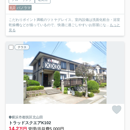
礼0
パノラマ
こだわりポイント満載のツトヤグレイス。室内設備は洗面化粧台・浴室
乾燥機などが揃っているので、快適に過ごしやすいお部屋にな...
もっと
見る
テラス
横浜市都筑区北山田
トラッドスクエアK
102
14.2
万円
管理/共益費5,000円