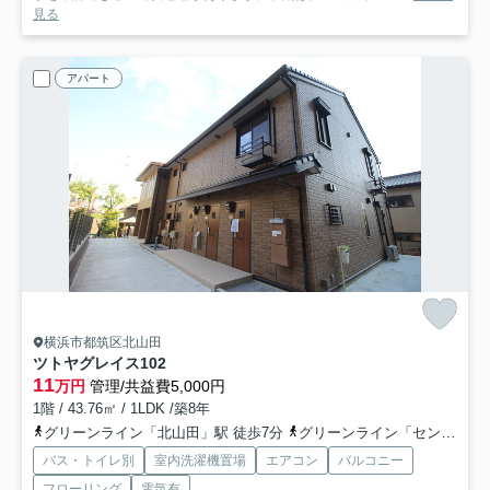
見る
アパート
横浜市都筑区北山田
ツトヤグレイス
102
11
万円
管理/共益費5,000円
1階 / 43.76㎡ / 1LDK /築8年
グリーンライン「北山田」駅 徒歩7分
グリーンライン「センター北」駅 徒歩32分
バス・トイレ別
室内洗濯機置場
エアコン
バルコニー
フローリング
電気有