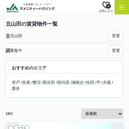
0
お気に入り
北山田の賃貸物件一覧
北山田
変更
募集中
変更
おすすめのエリア
登戸
/
長尾
/
鷺沼
/
西生田
/
宿河原
/
湘南台
/
生田
/
平
/
犬蔵
/
栗谷
18
件
テラス