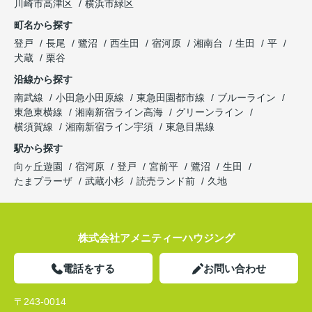
川崎市高津区
横浜市緑区
町名から探す
登戸
長尾
鷺沼
西生田
宿河原
湘南台
生田
平
犬蔵
栗谷
沿線から探す
南武線
小田急小田原線
東急田園都市線
ブルーライン
東急東横線
湘南新宿ライン高海
グリーンライン
横須賀線
湘南新宿ライン宇須
東急目黒線
駅から探す
向ヶ丘遊園
宿河原
登戸
宮前平
鷺沼
生田
たまプラーザ
武蔵小杉
読売ランド前
久地
株式会社アメニティーハウジング
電話をする
お問い合わせ
〒243-0014