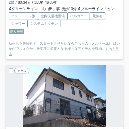
2階 / 80.34㎡ / 3LDK /築30年
グリーンライン「北山田」駅 徒歩10分
ブルーライン「センター北」駅 徒歩27分
バス・トイレ別
室内洗濯機置場
バルコニー
電気有
シャワー
システムキッチン
即入居可
新生活を失敗せず、スタートさせたいならこちらの「メルベーユI」はい
かがでしょうか。身支度に必要となる様々なアイテムを収納...
もっと見
る
テラス