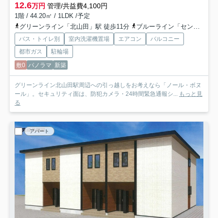
12.6
万円
管理/共益費4,100円
1階 / 44.20㎡ / 1LDK /予定
グリーンライン「北山田」駅 徒歩11分
ブルーライン「センター北」駅 徒歩25分
バス・トイレ別
室内洗濯機置場
エアコン
バルコニー
都市ガス
駐輪場
敷0
パノラマ
新築
グリーンライン北山田駅周辺への引っ越しをお考えなら「ノール・ボヌ
ール」。セキュリティ面は、防犯カメラ・24時間緊急通報シ...
もっと見
る
アパート