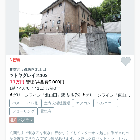
NEW
横浜市都筑区北山田
ツトヤグレイス
102
11
万円
管理/共益費5,000円
1階 / 43.76㎡ / 1LDK /築8年
グリーンライン「北山田」駅 徒歩7分
グリーンライン「東山田」駅 徒歩19分
バス・トイレ別
室内洗濯機置場
エアコン
バルコニー
フローリング
電気有
礼0
パノラマ
玄関先まで覗き穴を覗きに行かなくてもインターホン越しに誰が来たの
かを確認できるので安心感があります。収納はクロゼット・シ...
もっと