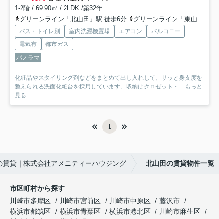
1-2階 / 69.90㎡ / 2LDK /築32年
グリーンライン「北山田」駅 徒歩6分
グリーンライン「東山田」駅 徒歩16分
バス・トイレ別
室内洗濯機置場
エアコン
バルコニー
電気有
都市ガス
パノラマ
化粧品やスタイリング剤などをまとめて出し入れして、サッと身支度を
整えられる洗面化粧台を採用しています。収納はクロゼット・...
もっと
見る
1
の賃貸｜株式会社アメニティーハウジング
北山田の賃貸物件一覧
市区町村から探す
川崎市多摩区
川崎市宮前区
川崎市中原区
藤沢市
横浜市都筑区
横浜市青葉区
横浜市港北区
川崎市麻生区