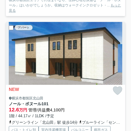
横浜市都筑区エリアでの住まいなら、住み心地も快適な「ノール・ボヌ
ール」はいかがでしょうか。収納はウォークインクロゼット・...
もっと
見る
アパート
NEW
横浜市都筑区北山田
ノール・ボヌール
101
12.6
万円
管理/共益費4,100円
1階 / 44.17㎡ / 1LDK /予定
グリーンライン「北山田」駅 徒歩14分
ブルーライン「センター北」駅 徒歩28分
バス・トイレ別
室内洗濯機置場
バルコニー
都市ガス