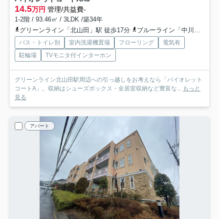
14.5
万円
管理/共益費-
1-2階 / 93.46㎡ / 3LDK /築34年
グリーンライン「北山田」駅 徒歩17分
ブルーライン「中川」駅 徒歩27分
バス・トイレ別
室内洗濯機置場
フローリング
電気有
駐輪場
TVモニタ付インターホン
グリーンライン北山田駅周辺への引っ越しをお考えなら「バイオレット
コートA」。収納はシューズボックス・全居室収納など豊富な...
もっと
見る
アパート