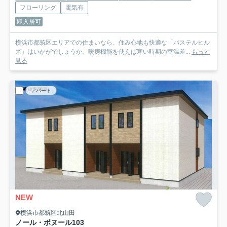
フローリング
電気有
即入居可
横浜市都筑区エリアでの住まいなら、住み心地も快適な「パステルヒル
ズ」はいかがでしょうか。暖房機能を使えば寒い時期の室温差...
もっと
見る
アパート
NEW
横浜市都筑区北山田
ノール・ボヌール
103