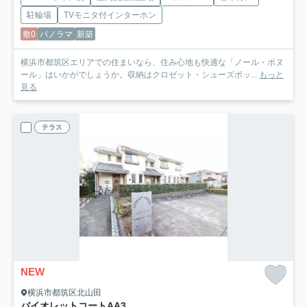
駐輪場
TVモニタ付インターホン
敷0
パノラマ
新築
横浜市都筑区エリアでの住まいなら、住み心地も快適な「ノール・ボヌ
ール」はいかがでしょうか。収納はクロゼット・シューズボッ...
もっと
見る
テラス
NEW
横浜市都筑区北山田
バイオレットコートA
A3