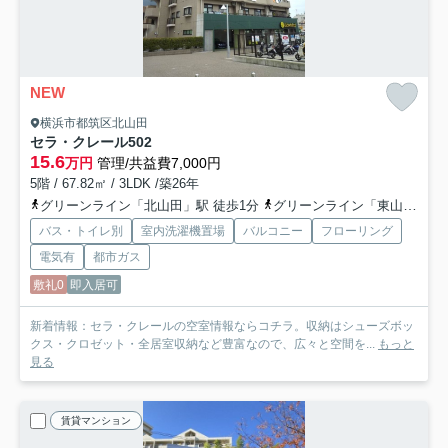
NEW
横浜市都筑区北山田
セラ・クレール
502
15.6
万円
管理/共益費7,000円
5階 / 67.82㎡ / 3LDK /築26年
グリーンライン「北山田」駅 徒歩1分
グリーンライン「東山田」駅 徒歩19分
バス・トイレ別
室内洗濯機置場
バルコニー
フローリング
電気有
都市ガス
敷礼0
即入居可
新着情報：セラ・クレールの空室情報ならコチラ。収納はシューズボッ
クス・クロゼット・全居室収納など豊富なので、広々と空間を...
もっと
見る
賃貸マンション