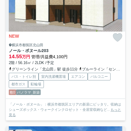
NEW
横浜市都筑区北山田
ノール・ボヌール
203
14.55
万円
管理/共益費4,100円
2階 / 56.16㎡ / 2LDK /予定
グリーンライン「北山田」駅 徒歩11分
ブルーライン「センター北」駅 徒歩25分
バス・トイレ別
室内洗濯機置場
エアコン
バルコニー
都市ガス
駐輪場
敷0
パノラマ
新築
「ノール・ボヌール」：横浜市都筑区エリアの新居にピッタリ。収納は
シューズボックス・ウォークインクロゼット・全居室収納など...
もっと
見る