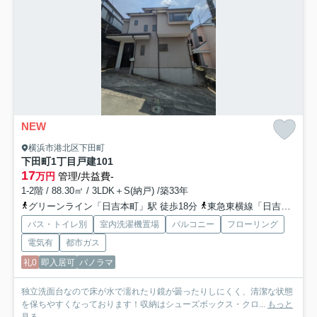
NEW
横浜市港北区下田町
下田町1丁目戸建
101
17
万円
管理/共益費-
1-2階 / 88.30㎡ / 3LDK＋S(納戸) /築33年
グリーンライン「日吉本町」駅 徒歩18分
東急東横線「日吉」駅 徒歩20分
バス・トイレ別
室内洗濯機置場
バルコニー
フローリング
電気有
都市ガス
礼0
即入居可
パノラマ
独立洗面台なので床が水で濡れたり鏡が曇ったりしにくく、清潔な状態
を保ちやすくなっております！収納はシューズボックス・クロ...
もっと