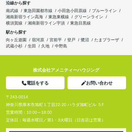
沿線から探す
南武線
東急田園都市線
小田急小田原線
ブルーライン
湘南新宿ライン高海
東急東横線
グリーンライン
横須賀線
湘南新宿ライン宇須
東急目黒線
駅から探す
向ヶ丘遊園
宿河原
宮前平
登戸
鷺沼
たまプラーザ
武蔵小杉
生田
久地
中野島
株式会社アメニティーハウジング
電話をする
お問い合わせ
〒243-0014
神奈川県厚木市旭町１丁目22-20 ハラダ旭町ビル ５F
営業時間：
10:00～18:00
定休日：
毎週水曜日／第1・3火曜日（日吉店は営業）