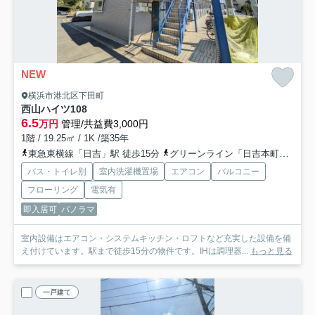
NEW
横浜市港北区下田町
西山ハイツ
108
6.5
万円
管理/共益費3,000円
1階 / 19.25㎡ / 1K /築35年
東急東横線「日吉」駅 徒歩15分
グリーンライン「日吉本町」駅 徒歩18分
バス・トイレ別
室内洗濯機置場
エアコン
バルコニー
フローリング
電気有
即入居可
パノラマ
室内設備はエアコン・システムキッチン・ロフトなど充実した設備を備
え付けています。駅まで徒歩15分の物件です。IHは調理器...
もっと見る
一戸建て