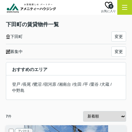
0
お気に入り
下田町の賃貸物件一覧
下田町
変更
募集中
変更
おすすめのエリア
登戸
/
長尾
/
鷺沼
/
宿河原
/
湘南台
/
生田
/
平
/
栗谷
/
犬蔵
/
中野島
7
件
アパート