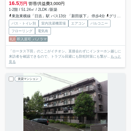
16.5
万円
管理/共益費3,000円
1-2階 / 51.24㎡ / 2LDK /新築
東急東横線「日吉」駅 バス13分 「新田坂下」 停歩4分
グリーンライン「高田」駅 徒歩24分
バス・トイレ別
室内洗濯機置場
エアコン
バルコニー
フローリング
電気有
礼0
即入居可
パノラマ
「ロータス下田」のここがイチオシ。直接会わずにインターホン越しに
来訪者を確認できるので、トラブル回避にも防犯対策にも繋が...
もっと
見る
賃貸マンション