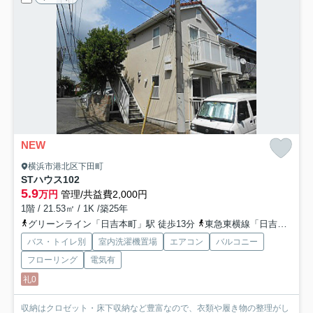
NEW
横浜市港北区下田町
STハウス
102
5.9
万円
管理/共益費2,000円
1階 / 21.53㎡ / 1K /築25年
グリーンライン「日吉本町」駅 徒歩13分
東急東横線「日吉」駅 徒歩16分
バス・トイレ別
室内洗濯機置場
エアコン
バルコニー
フローリング
電気有
礼0
収納はクロゼット・床下収納など豊富なので、衣類や履き物の整理がし