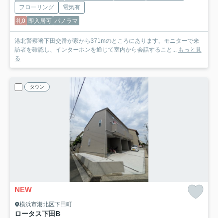
フローリング
電気有
礼0
即入居可
パノラマ
港北警察署下田交番が家から371mのところにあります。モニターで来
訪者を確認し、インターホンを通じて室内から会話すること...
もっと見
る
タウン
NEW
横浜市港北区下田町
ロータス下田
B