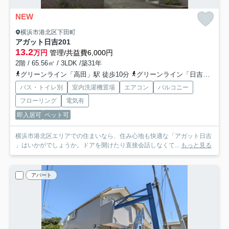
NEW
横浜市港北区下田町
アガット日吉
201
13.2
万円
管理/共益費6,000円
2階 / 65.56㎡ / 3LDK /築31年
グリーンライン「高田」駅 徒歩10分
グリーンライン「日吉本町」駅 徒歩18分
バス・トイレ別
室内洗濯機置場
エアコン
バルコニー
フローリング
電気有
即入居可
ペット可
横浜市港北区エリアでの住まいなら、住み心地も快適な「アガット日吉
」はいかがでしょうか。ドアを開けたり直接会話しなくて...
もっと見る
アパート