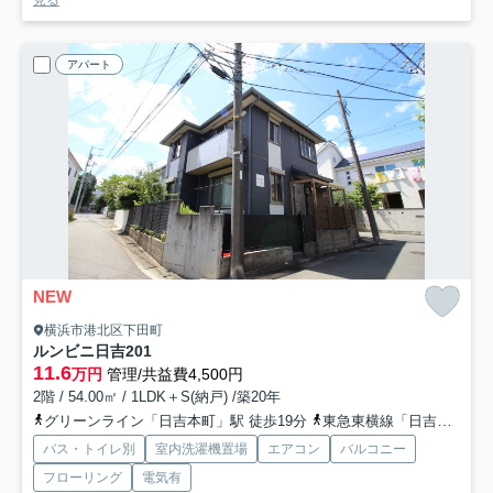
見る
アパート
NEW
横浜市港北区下田町
ルンビニ日吉
201
11.6
万円
管理/共益費4,500円
2階 / 54.00㎡ / 1LDK＋S(納戸) /築20年
グリーンライン「日吉本町」駅 徒歩19分
東急東横線「日吉」駅 徒歩18分
バス・トイレ別
室内洗濯機置場
エアコン
バルコニー
フローリング
電気有