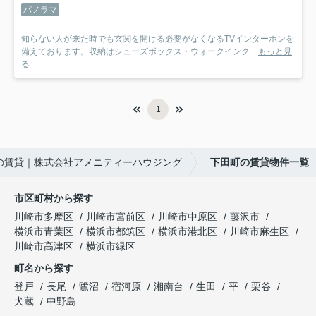
パノラマ
知らない人が来た時でも玄関を開ける必要がなくなるTVインターホンを
備えております。収納はシューズボックス・ウォークインク...
もっと見
る
1
の賃貸｜株式会社アメニティーハウジング
下田町の賃貸物件一覧
市区町村から探す
川崎市多摩区
川崎市宮前区
川崎市中原区
藤沢市
横浜市青葉区
横浜市都筑区
横浜市港北区
川崎市麻生区
川崎市高津区
横浜市緑区
町名から探す
登戸
長尾
鷺沼
宿河原
湘南台
生田
平
栗谷
犬蔵
中野島