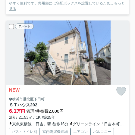
やすく便利です。共用部には宅配ボックスを設置しているため...
もっと
見る
アパート
NEW
横浜市港北区下田町
ＳＴハウス
202
6.1
万円
管理/共益費2,000円
2階 / 21.53㎡ / 1K /築25年
東急東横線「日吉」駅 徒歩16分
グリーンライン「日吉本町」駅 徒歩14分
バス・トイレ別
室内洗濯機置場
エアコン
バルコニー