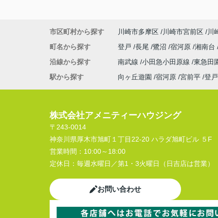
市区町村から探す
川崎市多摩区
川崎市宮前区
川
町名から探す
登戸
長尾
鷺沼
宿河原
湘南台
沿線から探す
南武線
小田急小田原線
東急田
駅から探す
向ヶ丘遊園
宿河原
宮前平
登戸
株式会社アメニティーハウジング
〒243-0014
神奈川県厚木市旭町１丁目22-20 ハラダ旭町ビル ５F
営業時間：
10:00～18:00
定休日：
毎週水曜日／第1・3火曜日（日吉店は営業）
お問い合わせ