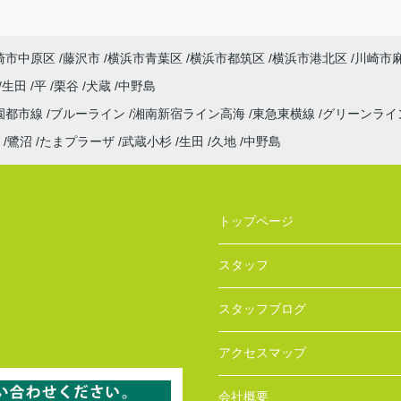
崎市中原区
藤沢市
横浜市青葉区
横浜市都筑区
横浜市港北区
川崎市
生田
平
栗谷
犬蔵
中野島
園都市線
ブルーライン
湘南新宿ライン高海
東急東横線
グリーンライ
鷺沼
たまプラーザ
武蔵小杉
生田
久地
中野島
トップページ
スタッフ
スタッフブログ
アクセスマップ
会社概要