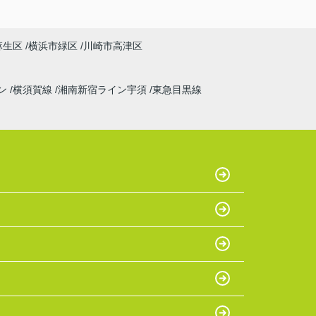
麻生区
横浜市緑区
川崎市高津区
ン
横須賀線
湘南新宿ライン宇須
東急目黒線