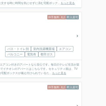
文する時に時間を気にせずに済む宅配ボック...
もっと見る
仲手無料
礼0
即入居可
バス・トイレ別
室内洗濯機置場
エアコン
バルコニー
電気有
都市ガス
、エアコン付きのアパートなら安心です。毎日のテレビ生活が楽
載でイチオシのアパートはこちらです。セキュリティ面は、TV
配ボックスが備え付けられているた...
もっと見る
仲手無料
礼0
即入居可