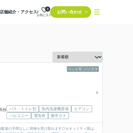
0
店舗紹介・アクセス/
お問い合わせ
お気に入り
ペット可
パノラマ
バス・トイレ別
室内洗濯機置場
エアコン
5分
バルコニー
電気有
都市ガス
再配達の手間なしに荷物を受け取れます◎セキュリティ面は、