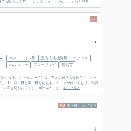
でも効率よく料理したい人におすすめな、...
もっと見る
礼0
バス・トイレ別
室内洗濯機置場
エアコン
分
バルコニー
フローリング
電気有
おります。こちらはTVインターフォン付きの物件です。共用
便利です。暑い日も寒い日も使えるエアコンが付いており、空調
み置き場があります。新社会人にな...
もっと見る
敷0
即入居可
パノラマ