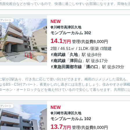
洗面化粧台などが揃っているので、快適に過ごしやすいお部屋になります。荷物を注
アパート
NEW
川崎市高津区
久地
モンブルーカルム 302
14.1
万円
管理/共益費8,000円
2階 / 46.51㎡ / 1LDK /新築 /3階建
南武線
「
久地
」駅 徒歩8分
南武線
「
津田山
」駅 徒歩17分
東急田園都市線
「
溝の口
」駅 徒歩29分
に駅が2駅あり、行き先に応じて使い分けができます。梅雨のジメジメした湿気も
なるBS・CS付アパート。夜更かしのし過ぎには注意しましょう。住みやすさが満
ターホン・オートロックなどを備え付けているので安心して暮らせます。共用部には宅
アパート
NEW
川崎市高津区
久地
モンブルーカルム 102
13.7
万円
管理/共益費8,000円