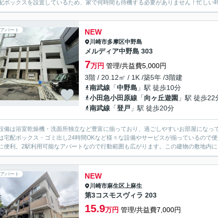
配ボックスを設置しているため、家で何時間も待機する必要がありません！忙しい時
アパート
NEW
川崎市多摩区
中野島
メルディア中野島 303
7
万円
管理/共益費5,000円
3階 / 20.12㎡ / 1K /築5年 /3階建
南武線
「
中野島
」駅 徒歩10分
小田急小田原線
「
向ヶ丘遊園
」駅 徒歩22
南武線
「
登戸
」駅 徒歩20分
設備は浴室乾燥機・洗面所独立など豊富に揃っており、過ごしやすいお部屋になって
は宅配ボックス・ゴミ出し24時間OKなど様々な設備やサービスが揃っているので
に便利。2駅利用可能なアパートなので行動範囲も広がります。この建物の敷地内にご
アパート
NEW
川崎市麻生区
上麻生
第3コスモスヴィラ 203
15.9
万円
管理/共益費7,000円