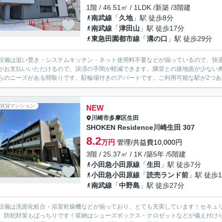
1階 / 46.51㎡ / 1LDK /新築 /3階建
南武線
「
久地
」駅 徒歩8分
南武線
「
津田山
」駅 徒歩17分
東急田園都市線
「
溝の口
」駅 徒歩29分
設備は追い焚き・システムキッチン・ネット使用料不要などが揃っているので、快
がお支払いいただけるので、決済の手間が軽減できます。隣室との接地面が少ない角
らのニーズがある間取りです。駐輪場付きのアパートです。ご利用可能な駅が2つあり
賃貸マンション
NEW
川崎市多摩区
生田
SHOKEN Residence川崎生田 307
8.2
万円
管理/共益費10,000円
3階 / 25.37㎡ / 1K /築5年 /5階建
小田急小田原線
「
生田
」駅 徒歩7分
小田急小田原線
「
読売ランド前
」駅 徒歩1
南武線
「
中野島
」駅 徒歩27分
設備は洗面化粧台・浴室乾燥機などが揃っており、とても充実しています！セキュリ
、防犯対策もばっちりです！収納はシューズボックス・クロゼットなどが備え付け