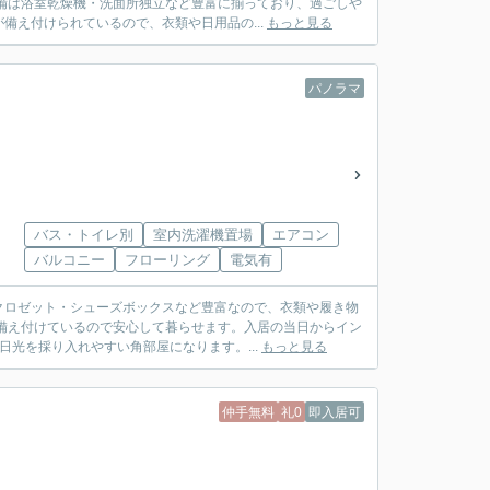
備は浴室乾燥機・洗面所独立など豊富に揃っており、過ごしや
備え付けられているので、衣類や日用品の...
もっと見る
パノラマ
バス・トイレ別
室内洗濯機置場
エアコン
バルコニー
フローリング
電気有
クロゼット・シューズボックスなど豊富なので、衣類や履き物
備え付けているので安心して暮らせます。入居の当日からイン
光を採り入れやすい角部屋になります。...
もっと見る
仲手無料
礼0
即入居可