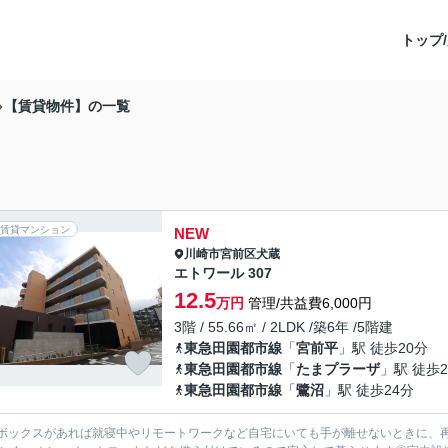
トップ/
【賃貸物件】の一覧
賃貸マンション
NEW
川崎市宮前区
犬蔵
エトワール 307
12.5
万円
管理/共益費6,000円
3階 / 55.66㎡ / 2LDK /築6年 /5階建
東急田園都市線
「
宮前平
」駅 徒歩20分
東急田園都市線
「
たまプラーザ
」駅 徒歩2
東急田園都市線
「
鷺沼
」駅 徒歩24分
ボックスがあれば就寝中やリモートワークなど自宅にいても手が離せないときに、