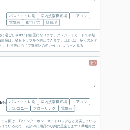
バス・トイレ別
室内洗濯機置場
エアコン
電気有
都市ガス
駐輪場
適に過ごしやすいお部屋になります。クレジットカードで初期
部屋は、騒音トラブルを防止できます。1LDKは、多くのお客
、行き先に応じて乗車駅の使い分けが...
もっと見る
敷0
バス・トイレ別
室内洗濯機置場
エアコン
5分
バルコニー
フローリング
電気有
ティ面は、TVインターホン・オートロックなど充実している
られているので、衣類や日用品の収納に重宝します！共用部に