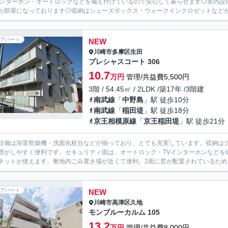
インターホン・オートロックなどを備え付けているので安心して暮らせます◎室内設
お部屋になっております◎収納はシューズボックス・ウォークインクロゼットなどが
アパート
NEW
川崎市多摩区
生田
プレシャスコート 306
10.7
万円
管理/共益費5,500円
3階 / 54.45㎡ / 2LDK /築17年 /3階建
南武線
「
中野島
」駅 徒歩10分
南武線
「
稲田堤
」駅 徒歩18分
京王相模原線
「
京王稲田堤
」駅 徒歩21分
設備は浴室乾燥機・洗面化粧台などが揃っており、とても充実しています。収納は
理がしやすく便利です。セキュリティ面は、オートロック・TVインターホンなどを
ネットが使えます。敷地内ごみ置き場が近くて便利。2面に窓が配置されているため日
アパート
NEW
川崎市高津区
久地
モンブルーカルム 105
13.2
万円
管理/共益費8,000円