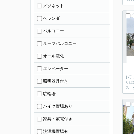
メゾネット
ベランダ
バルコニー
ルーフバルコニー
オール電化
エレベーター
お手
照明器具付き
りは
ス・
駐輪場
バイク置場あり
家具・家電付き
洗濯機置場有