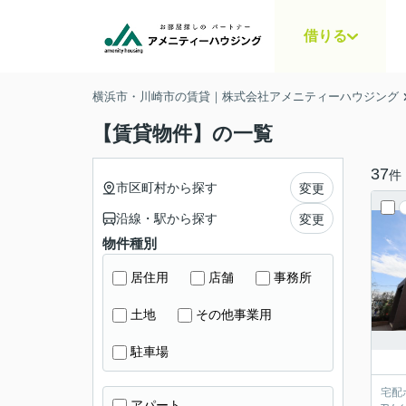
借りる
横浜市・川崎市の賃貸｜株式会社アメニティーハウジング
【賃貸物件】の一覧
37
件
市区町村から探す
変更
沿線・駅から探す
変更
物件種別
居住用
店舗
事務所
土地
その他事業用
駐車場
宅配
アパート