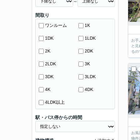
～
間取り
ワンルーム
1K
1DK
1LDK
お手
と見
2K
2DK
るの
2LDK
3K
3DK
3LDK
4K
4DK
4LDK以上
駅・バス停からの時間
お風
物件