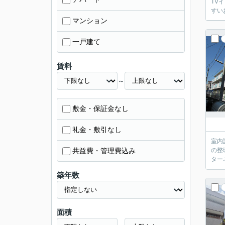
TV
すい
マンション
一戸建て
賃料
～
敷金・保証金なし
礼金・敷引なし
室内
共益費・管理費込み
の整
ター
築年数
面積