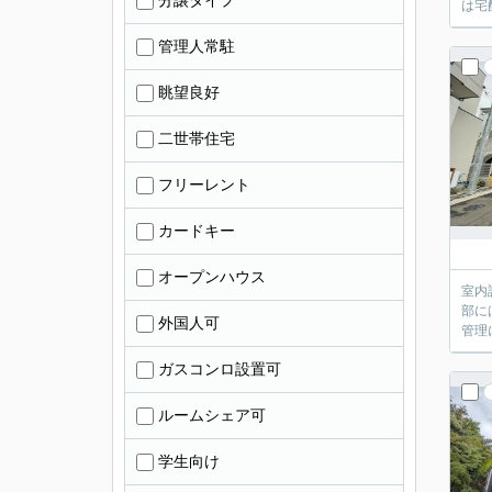
分譲タイプ
は宅
管理人常駐
眺望良好
二世帯住宅
フリーレント
カードキー
オープンハウス
室内
部に
外国人可
管理
ガスコンロ設置可
ルームシェア可
学生向け