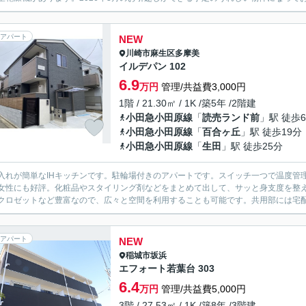
アパート
NEW
川崎市麻生区
多摩美
イルデパン 102
6.9
万円
管理/共益費3,000円
1階 / 21.30㎡ / 1K /築5年 /2階建
小田急小田原線
「
読売ランド前
」駅 徒歩
小田急小田原線
「
百合ヶ丘
」駅 徒歩19分
小田急小田原線
「
生田
」駅 徒歩25分
入れが簡単なIHキッチンです。駐輪場付きのアパートです。スイッチ一つで温度管
女性にも好評。化粧品やスタイリング剤などをまとめて出して、サッと身支度を整
クロゼットなど豊富なので、広々と空間を利用することも可能です。共用部には宅配ボ
アパート
NEW
稲城市
坂浜
エフォート若葉台 303
6.4
万円
管理/共益費5,000円
3階 / 27.53㎡ / 1K /築8年 /3階建