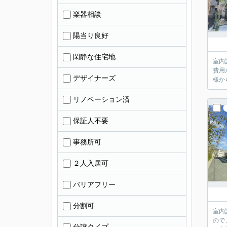
楽器相談
陽当り良好
閑静な住宅地
室内
費用
デザイナーズ
様か
リノベーション済
保証人不要
事務所可
２人入居可
バリアフリー
分割可
室内
ので