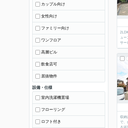
カップル向け
女性向け
ファミリー向け
2L
ュー
ワンフロア
サー
高層ビル
飲食店可
居抜物件
設備・仕様
室内洗濯機置場
フローリング
収納
ロフト付き
で、
る浴