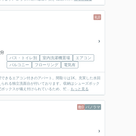
礼0
6分
バス・トイレ別
室内洗濯機置場
エアコン
バルコニー
フローリング
電気有
理できるエアコン付きのアパート。間取りは1K。充実した水回
えられる独立洗面台が付いております。収納はシューズボック
ックスが備え付けられているため、忙...
もっと見る
敷0
パノラマ