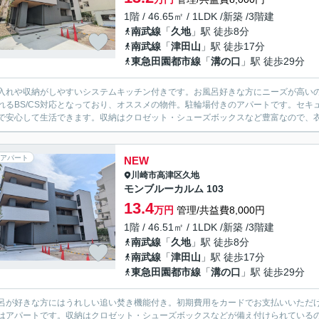
1階 / 46.65㎡ / 1LDK /新築 /3階建
南武線
「
久地
」駅 徒歩8分
南武線
「
津田山
」駅 徒歩17分
東急田園都市線
「
溝の口
」駅 徒歩29分
入れや収納がしやすいシステムキッチン付きです。お風呂好きな方にニーズが高い
れるBS/CS対応となっており、オススメの物件。駐輪場付きのアパートです。セキ
で安心して生活できます。収納はクロゼット・シューズボックスなど豊富なので、衣類
アパート
NEW
川崎市高津区
久地
モンブルーカルム 103
13.4
万円
管理/共益費8,000円
1階 / 46.51㎡ / 1LDK /新築 /3階建
南武線
「
久地
」駅 徒歩8分
南武線
「
津田山
」駅 徒歩17分
東急田園都市線
「
溝の口
」駅 徒歩29分
呂が好きな方にはうれしい追い焚き機能付き。初期費用をカードでお支払いいただ
はアパートです。収納はクロゼット・シューズボックスなどが備え付けられている