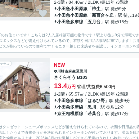
2-3階 / 84.40㎡ / 2LDK /築13年 /3階建
小田急小田原線
「
柿生
」駅 徒歩9分
小田急小田原線
「
新百合ヶ丘
」駅 徒歩19
小田急多摩線
「
五月台
」駅 徒歩15分
DKのお住まいです！こちらは2人入居相談可能な物件です！駅より徒歩9分で帰宅で
ズボックスなどが備え付けられているので、衣類や日用品の収納に重宝します！共
ビスが揃っているので便利です！モニター越しに来訪者を確認し、インターホンを通じ
テラス
NEW
川崎市麻生区
黒川
さくらそう B103
13.4
万円
管理/共益費6,500円
1-2階 / 65.57㎡ / 2LDK /築19年 /2階建
小田急多摩線
「
はるひ野
」駅 徒歩9分
小田急多摩線
「
黒川
」駅 徒歩12分
京王相模原線
「
若葉台
」駅 徒歩17分
はクロゼット・シューズボックスなどが備え付けられているので、衣類や日用品の
会話したうえで直接会うかを決められるインターホンが付いております。湿気を残
室乾燥機があります。2026年3月のお引越しができる予定のうれしい物件になってお