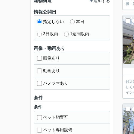
建物構造
追加する
機・
情報公開日
指定しない
本日
3日以内
1週間以内
画像・動画あり
画像あり
動画あり
付近
パノラマあり
しく
イン
条件
条件
ペット飼育可
ペット専用設備