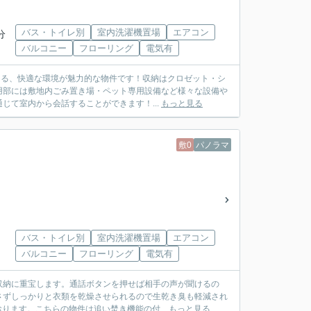
バス・トイレ別
室内洗濯機置場
エアコン
分
バルコニー
フローリング
電気有
きる、快適な環境が魅力的な物件です！収納はクロゼット・シ
用部には敷地内ごみ置き場・ペット専用設備など様々な設備や
て室内から会話することができます！...
もっと見る
敷0
パノラマ
バス・トイレ別
室内洗濯機置場
エアコン
バルコニー
フローリング
電気有
収納に重宝します。通話ボタンを押せば相手の声が聞けるの
さずしっかりと衣類を乾燥させられるので生乾き臭も軽減され
ります。こちらの物件は追い焚き機能の付...
もっと見る