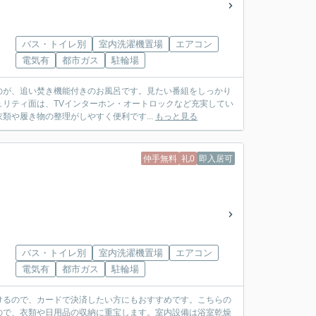
バス・トイレ別
室内洗濯機置場
エアコン
電気有
都市ガス
駐輪場
のが、追い焚き機能付きのお風呂です。見たい番組をしっかり
ュリティ面は、TVインターホン・オートロックなど充実してい
や履き物の整理がしやすく便利です...
もっと見る
仲手無料
礼0
即入居可
バス・トイレ別
室内洗濯機置場
エアコン
電気有
都市ガス
駐輪場
けるので、カードで決済したい方にもおすすめです。こちらの
ので、衣類や日用品の収納に重宝します。室内設備は浴室乾燥