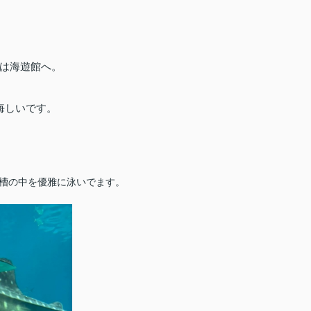
目は海遊館へ。
悔しいです。
水槽の中を優雅に泳いでます。