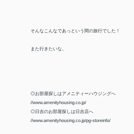
そんなこんなであっという間の旅行でした！
また行きたいな。
◎お部屋探しはアメニティーハウジングへ
//www.amenityhousing.co.jp/
◎日吉のお部屋探しは日吉店へ
//www.amenityhousing.co.jp/pg-storeinfo/