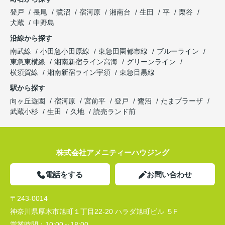
登戸
長尾
鷺沼
宿河原
湘南台
生田
平
栗谷
犬蔵
中野島
沿線から探す
南武線
小田急小田原線
東急田園都市線
ブルーライン
東急東横線
湘南新宿ライン高海
グリーンライン
横須賀線
湘南新宿ライン宇須
東急目黒線
駅から探す
向ヶ丘遊園
宿河原
宮前平
登戸
鷺沼
たまプラーザ
武蔵小杉
生田
久地
読売ランド前
株式会社アメニティーハウジング
電話をする
お問い合わせ
〒243-0014
神奈川県厚木市旭町１丁目22-20 ハラダ旭町ビル ５F
営業時間：
10:00～18:00