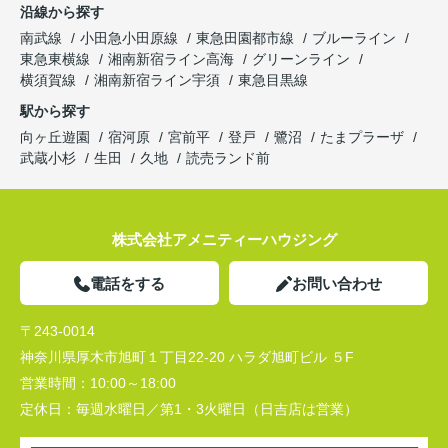
沿線から探す
南武線
小田急小田原線
東急田園都市線
ブルーライン
東急東横線
湘南新宿ライン高海
グリーンライン
横須賀線
湘南新宿ライン宇須
東急目黒線
駅から探す
向ヶ丘遊園
宿河原
宮前平
登戸
鷺沼
たまプラーザ
武蔵小杉
生田
久地
読売ランド前
株式会社アメニティーハウジング
電話をする
お問い合わせ
〒243-0014
神奈川県厚木市旭町１丁目22-20 ハラダ旭町ビル ５F
営業時間：
10:00～18:00
定休日：
毎週水曜日／第1・3火曜日（日吉店は営業）